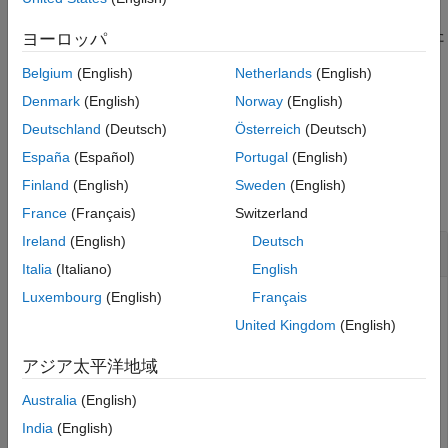
lsb
は、
オブジェクト
の量子化レベル、また
= lsb(
)
quantizer
q
ヨーロッパ
p
q
項目一覧
は
から次に大きい浮動小数点数までの距離 (
が浮動小数点
1.0
q
Belgium
(English)
Netherlands
(English)
オブジェクトの場合) を返します。
構文
quantizer
説明
Denmark
(English)
Norway
(English)
例
例
Deutschland
(Deutsch)
Österreich
(Deutsch)
入力引数
España
(Español)
Portugal
(English)
例
拡張機能
Finland
(English)
Sweden
(English)
バージョン履歴
すべて折りたたむ
France
(Français)
Switzerland
参考
Ireland
(English)
Deutsch
オブジェクトの最下位ビット
fi
Italia
(Italiano)
English
Luxembourg
(English)
Français
United Kingdom
(English)
関数
を使用して、
オブジェクト
の最下位ビットの
lsb
fi
a
スケーリングの値を求めます。
アジア太平洋地域
語長 8 ビット、小数部の長さ 7 ビットを指定する符号付き fi
Australia
(English)
オブジェクトを作成します。
India
(English)