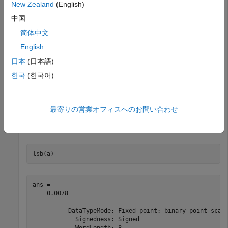
New Zealand
(English)
a = fi([],1,8,7)
中国
简体中文
a = 

English
[]

日本
(日本語)
한국
(한국어)
          DataTypeMode: Fixed-point: binary point scali
            Signedness: Signed

            WordLength: 8

最寄りの営業オフィスへのお問い合わせ
オブジェクトの最下位ビットを求めます。
fi
lsb(a)
ans = 

    0.0078

          DataTypeMode: Fixed-point: binary point scali
            Signedness: Signed

            WordLength: 8
