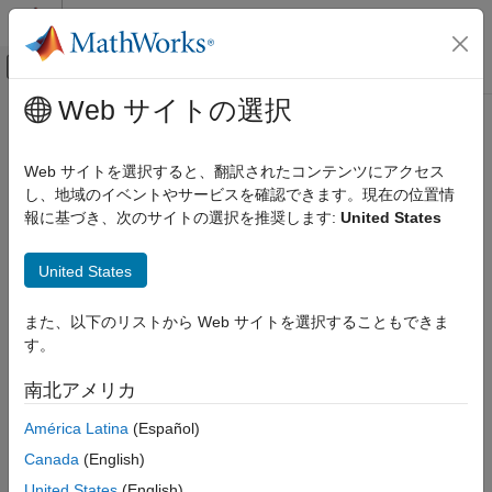
コンテンツへスキップ
MATLAB ヘルプ センター
オフキャンバス ナビゲーション メ
メインコンテンツ
Web サイトの選択
ドキュメンテーションのホーム
lsb
コード生成
Web サイトを選択すると、翻訳されたコンテンツにアクセス
FPGA、ASIC、および SoC 開発
オブジェクトの最下位ビットのスケーリング、または
し、地域のイベントやサービスを確認できます。現在の位置情
fi
オブジェクトの最下位ビットの値
報に基づき、次のサイトの選択を推奨します:
United States
quantizer
Fixed-Point Designer
データ型の調査
ページ内をすべて折りたたむ
United States
固定小数点の指定
構文
MATLAB での固定小数点の指定
また、以下のリストから Web サイトを選択することもできま
b = lsb(a)
MATLAB での固定小数点オブジェクトの作成
す。
p = lsb(q)
Fixed-Point Designer
説明
南北アメリカ
データ型の調査
は、
オブジェクト
の最下位ビットのスケーリン
= lsb(
)
fi
a
b
a
固定小数点の指定
América Latina
(Español)
グを返します。結果は、関数
から返される結果と等価です。
eps
MATLAB での固定小数点の指定
Canada
(English)
データのキャストと量子化
例
United States
(English)