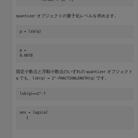
オブジェクトの量子化レベルを求めます。
quantizer
p = lsb(q)
p = 

固定小数点と浮動小数点のいずれの
オブジェクト
quantizer
でも、
です。
q
lsb(q) = 2^-FRACTIONLENGTH(q)
lsb(q)==2^-7
ans = 
logical
   1
