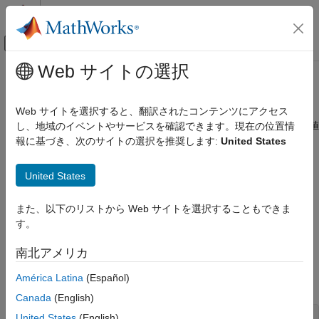
コンテンツへスキップ
MATLAB ヘルプ センター
オフキャンバス ナビゲーション メ
メインコンテンツ
Web サイトの選択
ドキュメンテーションのホーム
intmax
コード生成
Web サイトを選択すると、翻訳されたコンテンツにアクセス
FPGA、ASIC、および SoC 開発
オブジェクトの
で表現可能な正の最大格納整数値
し、地域のイベントやサービスを確認できます。現在の位置情
fi
numerictype
報に基づき、次のサイトの選択を推奨します:
United States
Fixed-Point Designer
構文
データ型の調査
United States
固定小数点の指定
x = intmax(a)
MATLAB での固定小数点の指定
また、以下のリストから Web サイトを選択することもできま
説明
固定小数点演算関数
す。
は、
の
で表現可能な正の最大格納
Fixed-Point Designer
x = intmax(a)
a
numerictype
南北アメリカ
整数値を返します。
データ型の調査
固定小数点の指定
América Latina
(Español)
例
MATLAB での固定小数点の指定
Canada
(English)
プログラミングとデータ型のための関数
United States
(English)
a = fi(pi, true, 16, 12);
