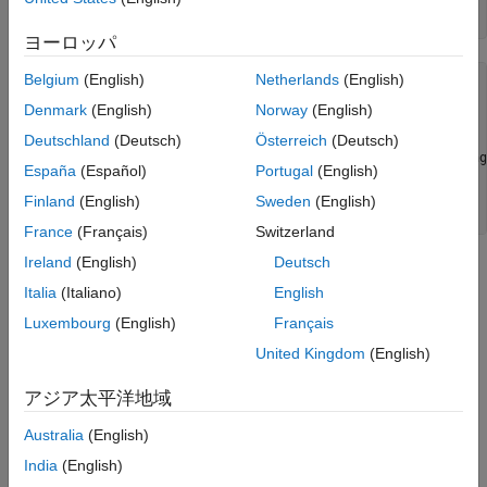
x = intmax(a)
intmax
ヨーロッパ
項目一覧
Belgium
(English)
Netherlands
(English)
構文
x = 

説明
Denmark
(English)
Norway
(English)
       32767

例
Deutschland
(Deutsch)
Österreich
(Deutsch)
          DataTypeMode: Fixed-point: binary point scaling

バージョン履歴
España
(Español)
Portugal
(English)
            Signedness: Signed

参考
            WordLength: 16

Finland
(English)
Sweden
(English)
        FractionLength: 0
France
(Français)
Switzerland
Ireland
(English)
Deutsch
バージョン履歴
Italia
(Italiano)
English
R2006a より前に導入
Luxembourg
(English)
Français
United Kingdom
(English)
参考
アジア太平洋地域
|
|
|
|
|
|
|
eps
intmin
lowerbound
lsb
range
realmax
realmin
|
stripscaling
upperbound
Australia
(English)
India
(English)
この情報は役に立ちましたか？