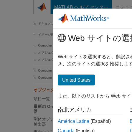
コンテンツへスキップ
MATLAB ヘルプ センター
コミュ
ドキュメ
ドキュメンテーションのホーム
イメージ処理とコンピューター ビジョン
オ
Web サイトの選
Computer Vision Toolbox
オブジェクトの検出とセグメント化
Comp
Web サイトを選択すると、翻訳
オブジェクトの検出
クト検
き、次のサイトの選択を推奨します
に使用
Computer Vision Toolbox
Computer Vision Toolbox 入門
United States
検出器
オブジェクト検出器の選択
また、以下のリストから Web サ
項目一覧
アプリ
最新の One-Stage オブジェクト検出
南北アメリカ
器
単
剛体オブジェクト検出用オブジェクト
ざ
América Latina
(Español)
検出器
Canada
(English)
車両および人物の検出用オブジェクト