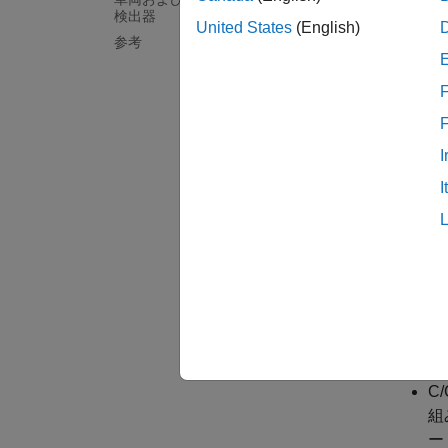
ラ
検出器
United States
(English)
て
参考
よ
が
F
を
機
I
す
I
し
深
し
は
展開
C
組
ー