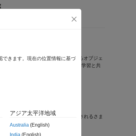
MATLAB Answers
オブジェクトを検出および分類するために使用するオブジェ
確認できます。現在の位置情報に基づ
出器に学習させ、機械学習および深層学習と共
します。
い。
アジア太平洋地域
ビデオの複数の場所とスケールで使用されるさま
Australia
(English)
India
(English)