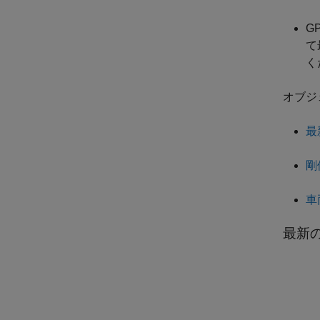
G
て
く
オブジ
最
剛
車
最新の