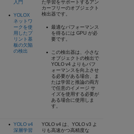
入門
た学習をサポートするアン
カーフリーのオブジェクト
検出器です。
YOLOX
ネットワ
ークを使
最適なパフォーマンス
用したプ
を得るには GPU が必
リント基
要です。
板の欠陥
の検出
この検出器は、小さな
オブジェクトの検出で
YOLO v4 よりもパフ
ォーマンスを向上させ
る必要がある場合、ま
たは学習と推論の両方
で任意のイメージ サ
イズを使用する必要が
ある場合に使用しま
す。
YOLO v4
YOLO v4 は、YOLO v3 よ
深層学習
りも高速かつ高精度な