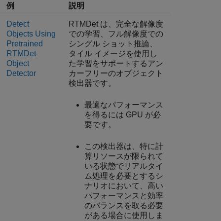
例
説明
Detect
RTMDet は、完全な解像度
Objects Using
での学習、フル解像度での
Pretrained
シングル ショット推論、
RTMDet
タイル イメージを使用し
Object
た学習をサポートするアン
Detector
カーフリーのオブジェクト
検出器です。
最適なパフォーマンス
を得るには GPU が必
要です。
この検出器は、特に計
算リソースが限られて
いる状態でリアルタイ
ム処理を必要とするシ
ナリオにおいて、高い
パフォーマンスと効率
のバランスを取る必要
がある場合に使用しま