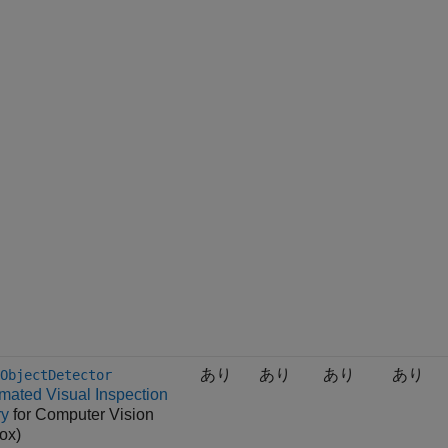
あり
あり
あり
あり
ObjectDetector
mated Visual Inspection
ry
for Computer Vision
ox)