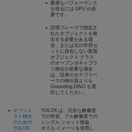
最適なパフォーマンス
を得るには GPU が必
要です。
説明フレーズで指定さ
れたオブジェクトを検
出する必要がある場
合、または元の学習セ
ットに存在しない新規
オブジェクト クラス
のオープンボキャブラ
リ検出が必要な場合
は、従来のカテゴリベ
ースの検出器よりも
Grounding DINO を選
択してください。
オブジェ
YOLOX は、完全な解像度
クト検出
での学習、フル解像度での
のための
シングル ショット推論、
YOLOX
タイル イメージを使用し