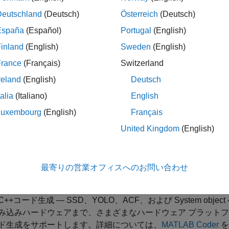
ンタイム パフォーマンス — 検出器のパフォーマンスは、イ
Deutschland
(Deutsch)
Österreich
(Deutsch)
異なります。単一のクラス用に学習させた検出器、または姿勢
うに学習させた検出器は、複数のオブジェクトで学習させた深
España
(Español)
Portugal
(English)
高くなります。さらに重要なことに、深層学習は、機械学習や
inland
(English)
Sweden
(English)
必要とするため、時間がかかります。
France
(Français)
Switzerland
械学習 — 機械学習では、既知の入力データと出力データでモ
reland
(English)
Deutsch
る
教師あり学習
と、入力データの隠れたパターンや固有の構造
talia
(Italiano)
English
ます。詳細については、
MATLAB の機械学習
(Statistics and M
Luxembourg
(English)
Français
層学習 — アルゴリズム、事前学習済みのモデル、およびアプ
United Kingdom
(English)
ます。畳み込みニューラル ネットワークを使用して、イメー
、
深層学習を使用したオブジェクト検出入門
を参照してくださ
最寄りの営業オフィスへのお問い合わせ
/C++コード生成 — SSD、YOLO、ACF、および System o
み込みハードウェアまで、さまざまなハードウェア プラット
ド生成をサポートします。詳細については、
MATLAB Coder
を