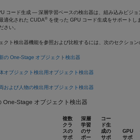
PU コード生成 — 深層学習ベースの検出器は、組み込みビジョン
®
最適化された CUDA
を使った GPU コード生成をサポート
ださい。
ェクト検出器機能を参照および比較するには、次のセクション
新の One-Stage オブジェクト検出器
体オブジェクト検出用オブジェクト検出器
両および人物の検出用オブジェクト検出器
 One-Stage オブジェクト検出器
複数
深層
コー
クラ
学習
ド生
スの
のサ
成の
GPU
サポ
ポー
サポ
サポ