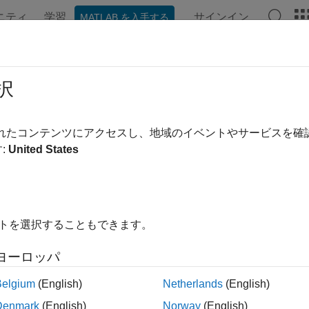
ニティ
学習
サインイン
MATLAB を入手する
ンテーション
例
関数
ブロック
アプリ
ビデオ
ブジェクト検出器の選択
択
uter Vision Toolbox™ では、イメージやビデオ内の
されたコンテンツにアクセスし、地域のイベントやサービスを
出器を提供しています。オブジェクト検出器関数を使用して検
:
United States
して、イメージ内のオブジェクトの位置を迅速かつ正確に予測
を選択するときは、次の特徴が必要かどうかを検討してくださ
イトを選択することもできます。
ケーションとパフォーマンス
ヨーロッパ
一クラスと複数クラス — 複数のクラスには、イメージまたは
まな分類器のバリエーションが必要です。
Belgium
(English)
Netherlands
(English)
Denmark
(English)
Norway
(English)