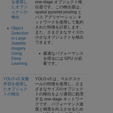
を使用し
one-stage オブジェクト検
たオブジ
出器です。この検出器は、
ェクトの
spatial pyramid pooling と
検出
パス アグリゲーション ネ
ットワークを使用して集約
された特徴を計算します。
Object
また、さまざまなサイズの
Detection
小さなオブジェクトを検出
in Large
できます。
Satellite
Imagery
Using
最適なパフォーマンス
Deep
を得るには GPU が必
Learning
要です。
YOLO v3 深層
YOLO v3 は、マルチスケ
学習を使用し
ールの特徴を使用し、さま
たオブジェク
ざまなサイズのオブジェク
トの検出
トの検出をより適切に処理
する one-stage ネットワー
クです。パフォーマンス速
度と精度を向上させるため