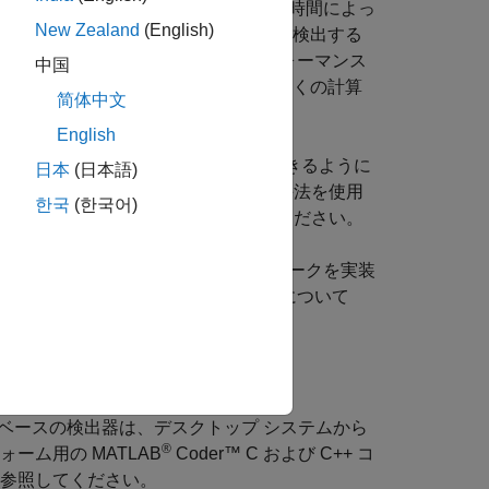
メージ内のオブジェクトの検出にかかる時間によっ
New Zealand
(English)
と形状が類似しているオブジェクトを検出する
層学習検出器よりもランタイム パフォーマンス
中国
特徴ベースの検出アプローチよりも多くの計算
简体中文
English
デルに学習させて将来の出力を予測できるように
日本
(日本語)
を見つける
教師なし学習
の 2 種類の手法を使用
한국
(한국어)
achine Learning Toolbox)
を参照してください。
リを使用して深層ニューラル ネットワークを実装
ジの分類と回帰を実行できます。詳細について
い。
bject ベースの検出器は、デスクトップ システムから
®
フォーム用の
MATLAB
Coder™
C および C++ コ
参照してください。