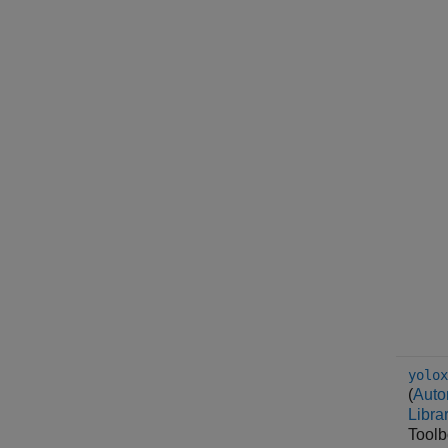
yolox
(
Auto
Libra
Toolb