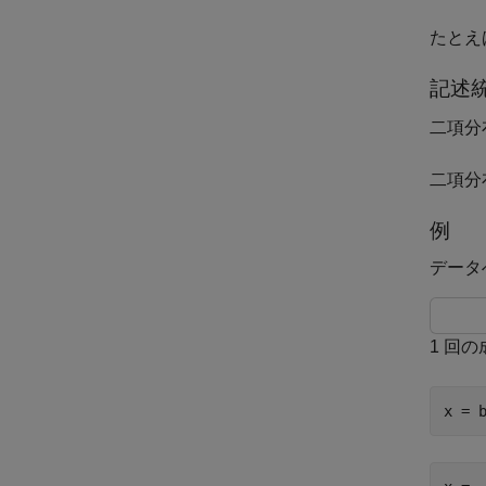
たとえ
記述
二項分
二項分
例
データ
1 回
x = 