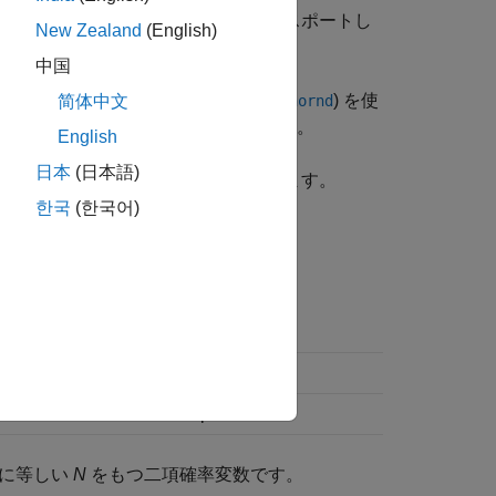
す。オブジェクトをアプリからエクスポートし
New Zealand
(English)
中国
、
、
、
、
) を使
f
binoinv
binostat
binofit
binornd
简体中文
メーターを受け入れることができます。
English
日本
(日本語)
(
、
、
、
) を使用します。
cdf
icdf
pdf
random
한국
(한국어)
サポート
正の整数
0
≤
p
≤
1
和に等しい
N
をもつ二項確率変数です。