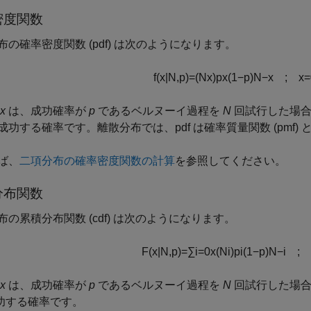
密度関数
布の確率密度関数 (pdf) は次のようになります。
f
(
x
|
N
,
p
)
=
(
N
x
)
p
x
(
1
−
p
)
N
−
x
;
x
=
x
は、成功確率が
p
であるベルヌーイ過程を
N
回試行した場合
成功する確率です。離散分布では、pdf は確率質量関数 (pmf)
ば、
二項分布の確率密度関数の計算
を参照してください。
分布関数
布の累積分布関数 (cdf) は次のようになります。
F
(
x
|
N
,
p
)
=
∑
i
=
0
x
(
N
i
)
p
i
(
1
−
p
)
N
−
i
;
x
は、成功確率が
p
であるベルヌーイ過程を
N
回試行した場合
功する確率です。