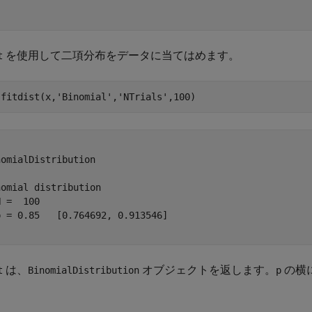
を使用して二項分布をデータに当てはめます。
t
 fitdist(x,
'Binomial'
,
'NTrials'
,100)


omialDistribution

omial distribution

 =  100

 = 0.85   [0.764692, 0.913546]

は、
オブジェクトを返します。
の横
t
BinomialDistribution
p