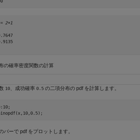
 = 
2×1
.7647

.9135

布の確率密度関数の計算
数
、成功確率
の二項分布の pdf を計算します。
10
0.5
:10;

binopdf(x,10,0.5);
のバーで pdf をプロットします。