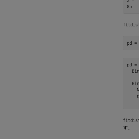
x = 

fitdis
pd =
pd = 
  Bin
  Bin
    N
    p
fitdis
す。