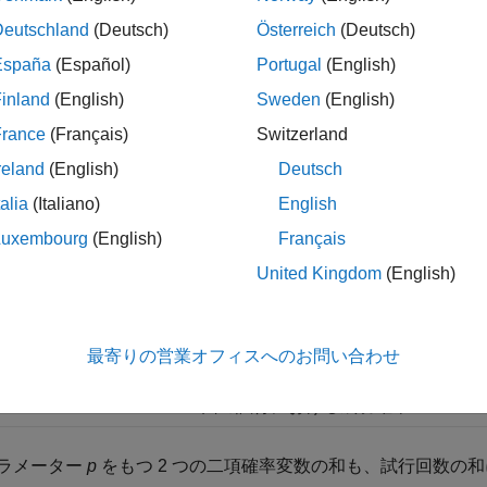
布フィッター
アプリを使用して、二項分布を対話的に処理しま
Deutschland
(Deutsch)
Österreich
(Deutsch)
オブジェクト関数を使用できます。
España
(Español)
Portugal
(English)
布パラメーターを指定して、分布特有の関数 (
、
binocdf
binopd
inland
(English)
Sweden
(English)
します。分布特有の関数では、複数の二項分布についてのパラ
France
(Français)
Switzerland
reland
(English)
Deutsch
布名 (
) とパラメーターを指定して、汎用の分布関数 
'Binomial'
talia
(Italiano)
English
メーター
Luxembourg
(English)
Français
布は、次のパラメーターを使用します。
United Kingdom
(English)
メーター
説明
最寄りの営業オフィスへのお問い合わせ
試行回数
1 回の試行における成功確率
ラメーター
p
をもつ 2 つの二項確率変数の和も、試行回数の