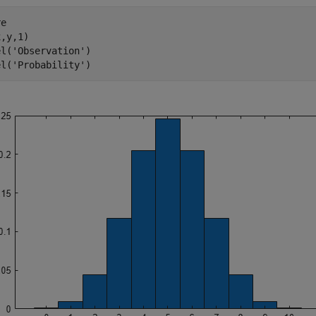
e

,y,1)

el(
'Observation'
)

el(
'Probability'
)