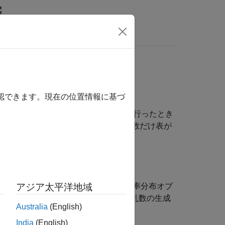
MATLAB Answers
確認できます。現在の位置情報に基づ
確率をもつ独立試行をある決まった回数行ったとき
硬貨を 10 回投げたときに所定の回数だけ表が
項分布を処理する方法がいくつか用意されています。
指定する (
) ことにより、確率分布オブ
アジア太平洋地域
makedist
ェクト関数を使用して、分布の評価や乱数の生成
Australia
(English)
India
(English)