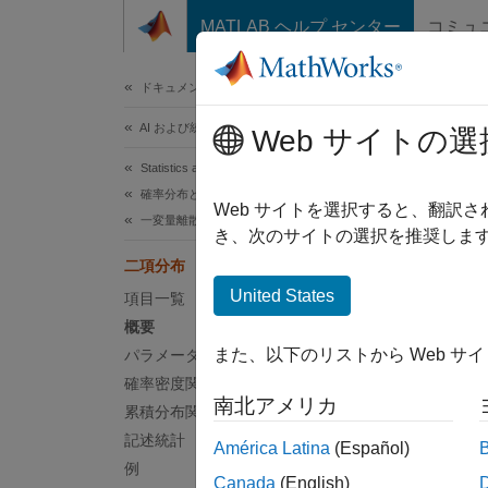
コンテンツへスキップ
MATLAB ヘルプ センター
コミュ
ドキュメ
ドキュメンテーションのホーム
AI および統計
二
Web サイトの選
Statistics and Machine Learning Toolbox
確率分布と仮説検定
概要
Web サイトを選択すると、翻訳
一変量離散分布
き、次のサイトの選択を推奨します
二項分
二項分布
の総成
United States
項目一覧
出る確
概要
Stat
また、以下のリストから Web サ
パラメーター
確率密度関数
確
南北アメリカ
累積分布関数
ジ
記述統計
América Latina
(Español)
な
例
Canada
(English)