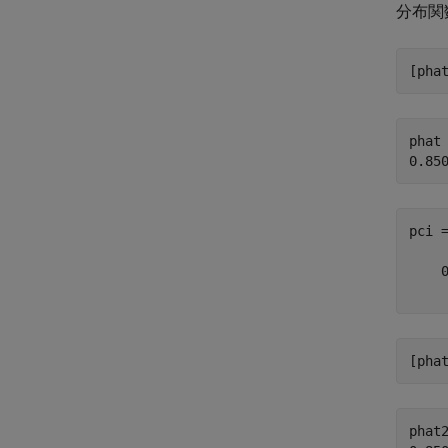
分布関
[pha
phat 
pci 
    0
[pha
phat2