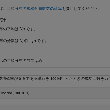
ば、
二項分布の累積分布関数の計算
を参照してください。
統計
布の平均は
N
p
です。
布の分散は
N
p
(1 –
p
)
です。
への二項分布の当てはめ
の成功確率が
である試行を
回行ったときの成功回数をカ
0.9
100
binornd(100,0.9)