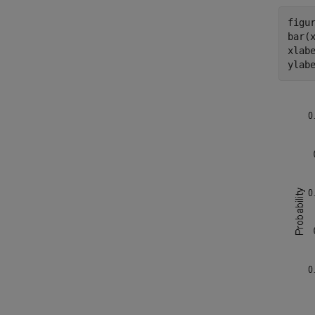
figur
bar(x
xlab
ylab