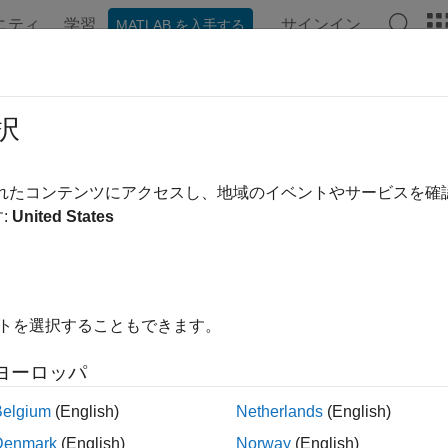
ニティ
学習
サインイン
MATLAB を入手する
ンテーション
例
関数
ブロック
アプリ
ビデオ
項分布
択
されたコンテンツにアクセスし、地域のイベントやサービスを
:
United States
布は、2 パラメーターの曲線群です。二項分布は、同じ成功
功回数をモデル化するのに使用されます。たとえば、歪みのない
率をモデル化するのに使用されます。
istics and Machine Learning Toolbox™ には、二
イトを選択することもできます。
率分布を標本データに当てはめる (
) かパラメーター値を
ヨーロッパ
fitdist
ェクト
を作成します。そして、オブジ
BinomialDistribution
Belgium
(English)
Netherlands
(English)
どを行います。
Denmark
(English)
Norway
(English)