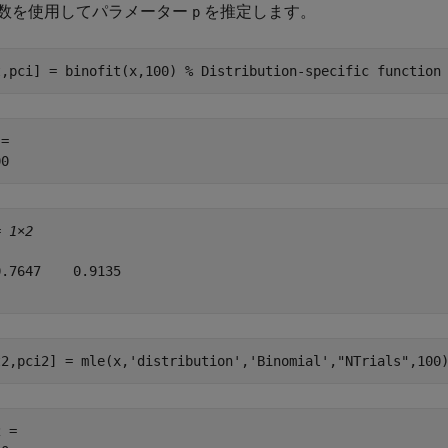
数を使用してパラメーター
を推定します。
p
t,pci] = binofit(x,100) 
% Distribution-specific function
= 

= 
1×2
.7647    0.9135

t2,pci2] = mle(x,
'distribution'
,
'Binomial'
,
"NTrials"
,100
 = 
