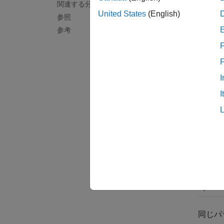
関連する分布
分
United States
(English)
参照
て
参考
分
F
用
I
分
I
パラ
二項分
パラ
N
p
同じパ