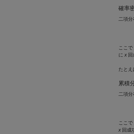
確率
二項分
ここで
に
x
回
たとえ
累積
二項分
ここで
x
回成