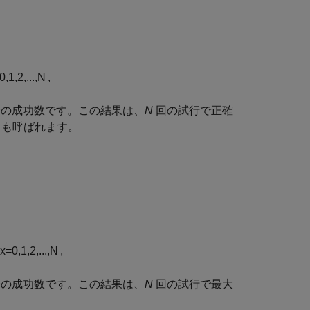
0
,
1
,
2
,
...
,
N
,
の成功数です。この結果は、
N
回の試行で正確
 とも呼ばれます。
x
=
0
,
1
,
2
,
...
,
N
,
の成功数です。この結果は、
N
回の試行で最大