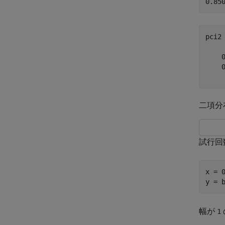
pci2
    0
    0
二項分
試行回
x = 0
y = 
幅が
1