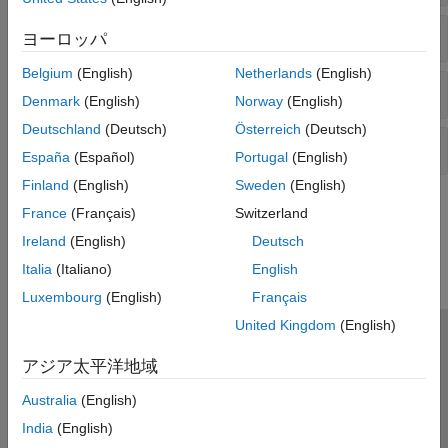
遷移条件/アクション
ヨーロッパ
Belgium
(English)
Netherlands
(English)
ラベルの記述
Denmark
(English)
Norway
(English)
Deutschland
(Deutsch)
Österreich
(Deutsch)
その他
España
(Español)
Portugal
(English)
Finland
(English)
Sweden
(English)
この情報は役に立ちましたか？
France
(Français)
Switzerland
Ireland
(English)
Deutsch
Italia
(Italiano)
English
Luxembourg
(English)
Français
United Kingdom
(English)
トラストセンター
商標
プライバシー ポリシー
アジア太平洋地域
違法コピー防止
アプリケーション ステータス
お問い合わせ
Australia
(English)
© 1994-2026 The MathWorks, Inc.
India
(English)