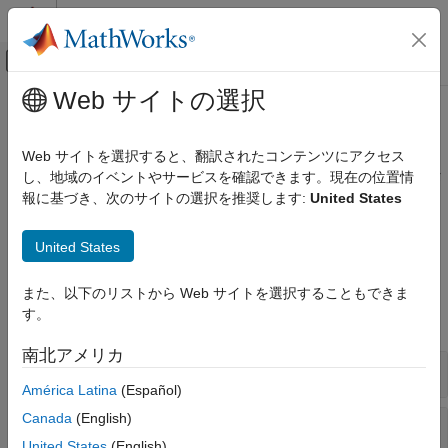
コンテンツへスキップ
MATLAB ヘルプ センター
オフキャンバス ナビゲーション メ
メインコンテンツ
Web サイトの選択
ドキュメンテーションのホーム
Stateflow
Simulink
Web サイトを選択すると、翻訳されたコンテンツにアクセス
モデル化
®
Stateflow
チャートの外観、データおよび演算、イベント、パタ
し、地域のイベントやサービスを確認できます。現在の位置情
モデリング ガイドライン
ーン
報に基づき、次のサイトの選択を推奨します:
United States
MAB モデリング ガイドライン
Stateflow チャートの外観、データおよび演算、イベント、パタ
ーンには、MAB のガイドラインを適用します。
カテゴリ
United States
命名規則
モデリング ガイドライン
また、以下のリストから Web サイトを選択することもできま
Simulink
す。
すべて展開する
Stateflow
MATLAB
南北アメリカ
Stateflow ブロック / データ / イベント
América Latina
(Español)
Canada
(English)
Stateflow ブロック線図
United States
(English)