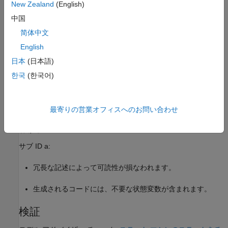
New Zealand
(English)
中国
简体中文
English
日本
(日本語)
한국
(한국어)
最寄りの営業オフィスへのお問い合わせ
根拠
サブ ID a:
冗長な記述によって可読性が損なわれます。
生成されるコードには、不要な状態変数が含まれます。
検証