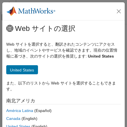
コンテンツへスキップ
MATLAB ヘルプ センター
オフキャンバス ナビゲーション メ
メインコンテンツ
Web サイトの選択
ドキュメンテーションのホーム
db_0137: ステート チャートのステ
Simulink
ート
Web サイトを選択すると、翻訳されたコンテンツにアクセス
モデル化
し、地域のイベントやサービスを確認できます。現在の位置情
モデリング ガイドライン
報に基づき、次のサイトの選択を推奨します:
United States
該当ガイドライン
MAB モデリング ガイドライン
Stateflow
®
Control Algorithm Modeling Guidelines - Using MATLAB
,
United States
®
®
Simulink
, and Stateflow
db_0137: ステート チャートのステート
また、以下のリストから Web サイトを選択することもできま
Version 6.0
項目一覧
す。
該当ガイドライン
サブ ID 推奨事項
南北アメリカ
サブ ID 推奨事項
MATLAB バージョン
NA-MAAB — a
América Latina
(Español)
ルール
Canada
(English)
根拠
JMAAB — a
United States
(English)