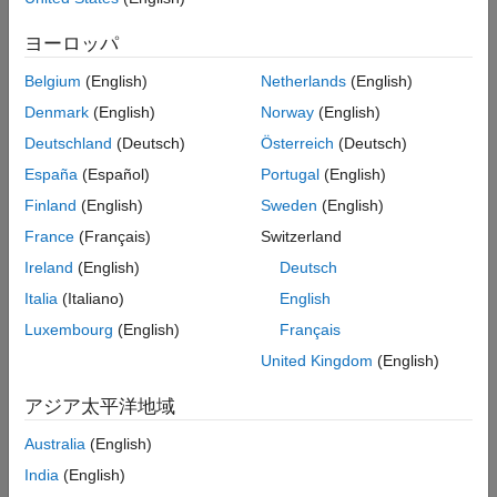
検証
MATLAB
バージョン
最終更新
ヨーロッパ
参考
すべて
Belgium
(English)
Netherlands
(English)
バージョン履歴
ルール
Denmark
(English)
Norway
(English)
Deutschland
(Deutsch)
Österreich
(Deutsch)
サブ ID a
España
(Español)
Portugal
(English)
Chart
ブロックまたはステートの
[構造]
が
に設定さ
[排他 (OR)]
Finland
(English)
Sweden
(English)
れている場合、階層内に少なくとも 2 つのステートが存在しま
す。
France
(Français)
Switzerland
Ireland
(English)
Deutsch
カスタム パラメーター
Italia
(Italiano)
English
該当なし
Luxembourg
(English)
Français
例 — 誤
United Kingdom
(English)
[構造]
オプションが
に設定されていますが、階層に
[排他 (OR)]
は 1 つのステートしかありません。
アジア太平洋地域
Australia
(English)
India
(English)