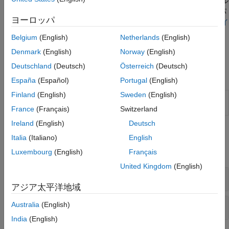
イヤ モデル応答の計算とプロット、タイヤ測定データへのモデル
作成および当てはめ、シミュレーション用の車輪ブロックへのパ
ヨーロッパ
ラメーターのエクスポートが可能です。
サポート パッケージのイ
ンストール
を参照してください。
Belgium
(English)
Netherlands
(English)
Denmark
(English)
Norway
(English)
謝辞
Deutschland
(Deutsch)
Österreich
(Deutsch)
アプリ
España
(Español)
Portugal
(English)
Finland
(English)
Sweden
(English)
タイヤ マネージ
Import, edit, plot, and fit tire data
ャー
(R2026a 以降)
France
(Français)
Switzerland
Ireland
(English)
Deutsch
関数
Italia
(Italiano)
English
すべて展開する
Luxembourg
(English)
Français
United Kingdom
(English)
タイヤ測定データ
アジア太平洋地域
タイヤ モデル
Australia
(English)
India
(English)