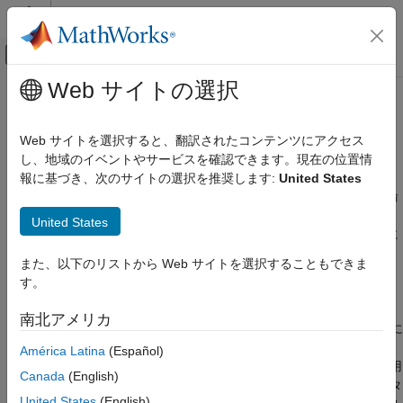
コンテンツへスキップ
MATLAB ヘルプ センター
オフキャンバス ナビゲーション メ
メインコンテンツ
Web サイトの選択
ドキュメンテーションのホーム
車輪とタイヤ
自動車
Web サイトを選択すると、翻訳されたコンテンツにアクセス
ドラム ブレーキ、ディスク ブレーキ、マッピングされたブレー
し、地域のイベントやサービスを確認できます。現在の位置情
Vehicle Dynamics Blockset
キを備えた車輪とタイヤ
報に基づき、次のサイトの選択を推奨します:
United States
カテゴリ
車両モデルの動力伝達装置サブシステムでは、モデルおよび車輪
Vehicle Dynamics Blockset 入門
ブロックを使用します。このブロックでは、車軸の速度とトル
United States
ク、タイヤのパラメーター、および垂直抗力を使用して、車軸に
車両リファレンス アプリケーション
作用する車輪のダイナミクスと力を計算します。ブロックでは、
バーチャル車両
また、以下のリストから Web サイトを選択することもできま
ドラム ブレーキ、ディスク ブレーキ、またはマッピングされた
パワートレイン
す。
ブレーキを指定できます。
ステアリング
南北アメリカ
サスペンション
および
のクラスとメソッドにアクセスするに
tireData
tireModel
車輪とタイヤ
は、
Extended Tire Features for Vehicle Dynamics Blockset™
サ
América Latina
(Español)
車両運動
ポート パッケージをインストールします。これらのツールを使用
Canada
(English)
すると、タイヤ データのインポート、プロット、および処理、タ
車両シナリオ
United States
(English)