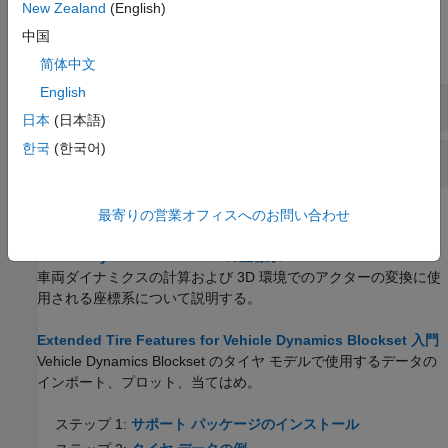
New Zealand
(English)
ブロック
中国
すべて展開する
简体中文
English
車輪
日本
(日本語)
한국
(한국어)
ブレーキ
最寄りの営業オフィスへのお問い合わせ
トピック
Vehicle Dynamics Blockset の座標系
車両ダイナミクスの計算および 3D 環境でのアクターの変換に使
用される座標系について説明する。
Extended Tire Features for Vehicle Dynamics Blockset 入門
Vehicle Dynamics Blockset のタイヤ モデルで使用するデータの
インポート、プロット、当てはめ。
ステップ 1:
サポート パッケージのインストール