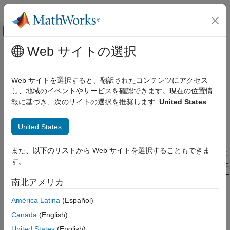
コンテンツへスキップ
MATLAB ヘルプ センター
オフキャンバス ナビゲーション メ
メインコンテンツ
Web サイトの選択
ドキュメンテーションのホーム
Simulink.data.Dictionary
Simulink
Web サイトを選択すると、翻訳されたコンテンツにアクセス
モデル化
データ ディクショナリの設定
し、地域のイベントやサービスを確認できます。現在の位置情
設計データの管理
報に基づき、次のサイトの選択を推奨します:
United States
このページをすべて展開する
Simulink.data.Dictionary
説明
United States
項目一覧
オブジェクトはデータ ディクショナ
Simulink.data.Dictionary
説明
また、以下のリストから Web サイトを選択することもできま
リを表します。このオブジェクトを使用して、変更を保存または
作成
す。
破棄したり、ベース ワークスペースからデータをインポートした
プロパティ
り、他のデータ ディクショナリを参照として追加するなど、デー
南北アメリカ
オブジェクト関数
タ ディクショナリに対する操作を実行できます。
例
América Latina
(Español)
作成
バージョン履歴
Canada
(English)
参考
オブジェクトは関数
Simulink.data.Dictionary
United States
(English)