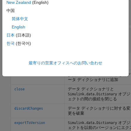
New Zealand
(English)
—
未保存の変更のインジケ
HasUnsavedChanges
ーター
中国
読み取り専用:
0 | 1
简体中文
English
—
データ ディクショナリの
NumberOfEntries
日本
(日本語)
エントリの総数
한국
(한국어)
読み取り専用:
整数
オブジェクト関数
最寄りの営業オフィスへのお問い合わせ
参照データ ディクショナリを親デ
addDataSource
ータ ディクショナリに追加
データ ディクショナリと
close
オブジ
Simulink.data.Dictionary
ェクトの間の接続を閉じる
データ ディクショナリに対する変
discardChanges
更を破棄
オブジ
exportToVersion
Simulink.data.Dictionary
ェクトを以前のバージョンにエク