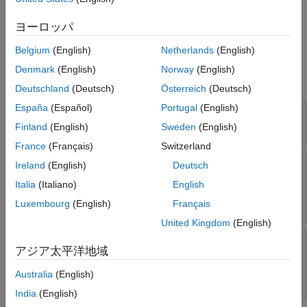
および
Simulink.data.dictionary.create
で作成されます。
Simulink.data.dictionary.open
ヨーロッパ
Belgium
(English)
Netherlands
(English)
プロパティ
Denmark
(English)
Norway
(English)
すべて展開する
Deutschland
(Deutsch)
Österreich
(Deutsch)
España
(Español)
Portugal
(English)
—
参照データ ディクショナリ
DataSources
読み取り専用:
文字ベクトルの cell 配列
Finland
(English)
Sweden
(English)
France
(Français)
Switzerland
—
モデルがベ
EnableAccessToBaseWorkspace
Ireland
(English)
Deutsch
ース ワークスペースで設計データを使用できる
Italia
(Italiano)
English
かどうかを指定
(既定値) |
Luxembourg
(English)
Français
false
true
United Kingdom
(English)
—
モデルがベース
HasAccessToBaseWorkspace
アジア太平洋地域
ワークスペースで設計データを使用できるかど
うかをクエリ
Australia
(English)
読み取り専用:
(既定値) |
0
1
India
(English)