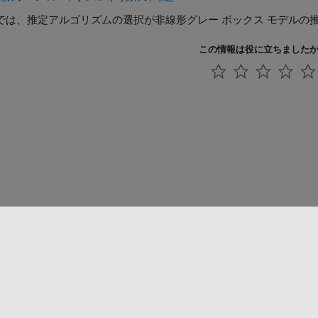
では、推定アルゴリズムの選択が非線形グレー ボックス モデルの
この情報は役に立ちました
法コピー防止
アプリケーション ステータス
お問い合わせ