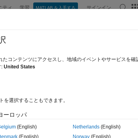
ニティ
学習
サインイン
MATLAB を入手する
ンテーション
例
関数
ブロック
アプリ
ビデオ
系列解析
択
ARMA、状態空間、グレーボックス モデルなどの線形モデル
されたコンテンツにアクセスし、地域のイベントやサービスを
デル出力を予想することにより、時系列データを解析します。
:
United States
"
は 1 つ以上の測定された出力チャネルが含まれますが、測
信号モデルとも呼ばれ、与えられた信号または時系列データを
は多変数にすることができ、それにより多変量モデルになりま
マンド ラインで同定できます。System Identification T
イトを選択することもできます。
定が可能になります。
ヨーロッパ
形パラメトリック モデル — 自己回帰モデルや状態空間モデ
Belgium
(English)
Netherlands
(English)
波数応答モデル — スペクトル解析を使用してスペクトル モデ
Denmark
(English)
Norway
(English)