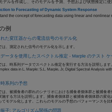
モデルを作成し、そのモデルを予測、予想および状態推定に使
uction to Forecasting of Dynamic System Response
and the concept of forecasting data using linear and nonlinear
の例
された変圧器からの電流信号のモデル化
では、測定された信号のモデル化を示します。
データを使用したスペクトル推定 - Marple のテスト 
では、時系列データでスペクトル推定を実行する方法を説明します。ここ
plex data in L. Marple: S.L. Marple, Jr, Digital Spectral Analysis wit
量時系列の予想
では、被捕食者の群れのシナリオにおける捕食者個体群と被捕食者
実施する方法を説明します。捕食者個体群と被捕食者個体群の変化
ってモデル化します。これらのモデルの予想のパフォーマンスを比
振子: アルゴリズム関係の問題