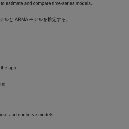
 to estimate and compare time-series models.
デルと ARMA モデルを推定する。
 the app.
ing.
inear and nonlinear models.