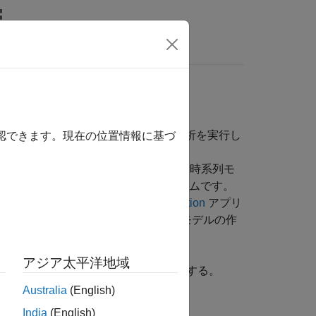
MATLAB Answers
と非線形モデルを同定し、スペクトル解析を実行し
確認できます。現在の位置情報に基づ
定された入力は含まれないデータです。時系列モ
適合するように同定される動的システムです。
す。時系列モデルは
System Identification
アプリ
oolbox™ により、4 種類の一般的な時系列モデルの作
アジア太平洋地域
ルなど、構造体内のパラメーターを推定する。
Australia
(English)
ルを推定する。
India
(English)