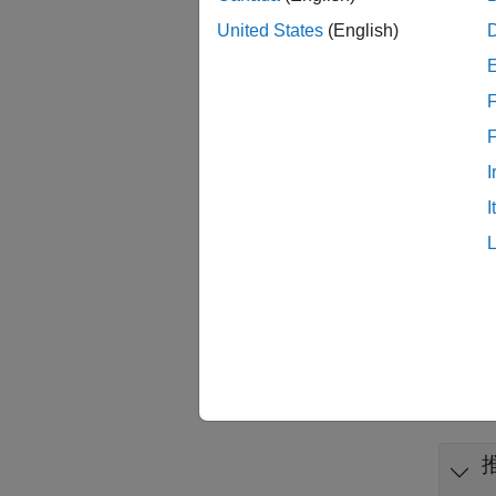
United States
(English)
非
グ
F
パラメ
された
I
ます。
I
詳細に
同定さ
ます。
関数
すべて