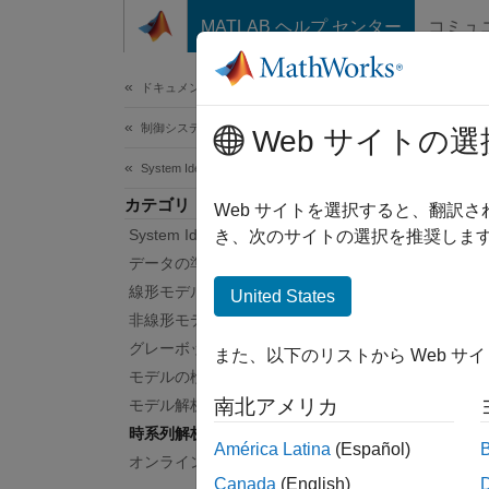
コンテンツへスキップ
MATLAB ヘルプ センター
コミュ
ドキュメ
ドキュメンテーションのホーム
制御システム
時
Web サイトの選
System Identification Toolbox
カテゴリ
AR、
Web サイトを選択すると、翻訳
System Identification Toolbox 入門
て、モ
き、次のサイトの選択を推奨します
"時系列
データの準備
デルは
線形モデルの同定
United States
時系列
非線形モデルの同定
またはコ
グレーボックス モデルの推定
また、以下のリストから Web サ
成と推
モデルの検証
南北アメリカ
モデル解析
線
時系列解析
América Latina
(Español)
オンライン推定
周
Canada
(English)