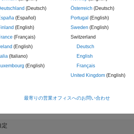
Deutschland
(Deutsch)
Österreich
(Deutsch)
線形 ARX モデル — 非線形 ARX 構造体内のパラメーターを
España
(Español)
Portugal
(English)
レーボックス モデル — システム ダイナミクスを表す常微分
inland
(English)
Sweden
(English)
France
(Français)
Switzerland
トリック時系列モデルの同定には、周波数領域信号を処理できる
時間領域データが必要です。スペクトル解析アルゴリズムは時
reland
(English)
Deutsch
データは 1 つ以上の出力チャネルをもつことができ、入力チ
talia
(Italiano)
English
ついては、
時系列モデルとは
を参照してください。
Luxembourg
(English)
Français
れたモデルを使用して、コマンド ラインやアプリ、あるいは Simu
United Kingdom
(English)
コマンド ラインで、測定されたデータの時間範囲を超えてモ
最寄りの営業オフィスへのお問い合わせ
展開する
推定