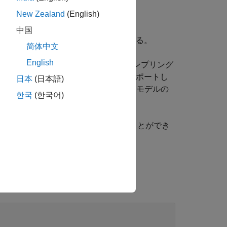
New Zealand
(English)
推定する。
中国
方程式または差分方程式の係数を推定する。
简体中文
English
 ARX モデルを除いて、等間隔にサンプリング
間領域データと周波数領域データをサポートし
日本
(日本語)
ャネルをもつことはできません。時系列モデルの
한국
(한국어)
®
link
でモデルの出力を予測することができ
デルの出力を予想することもできます。