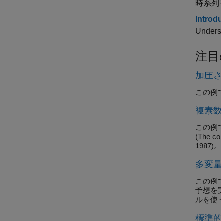
時系列
Introd
Underst
注目
加圧
この例
複素数
この例
(The com
1987)。
多変
この例
予想を
ルを使
標準的