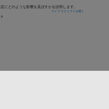
推定にどのような影響を及ぼすかを説明します。
ライブ スクリプトを開く
か？
Web サイトの選択
日本