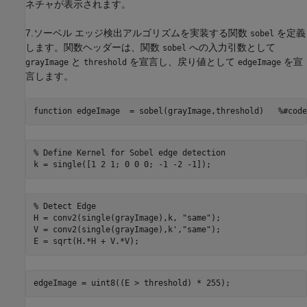
ネチャが表示されます。
7.ソーベル エッジ検出アルゴリズムを実装する関数
を定義
sobel
します。関数ヘッダーは、関数
への入力引数として
sobel
と
を宣言し、戻り値として
を宣
grayImage
threshold
edgeImage
言します。
function
 edgeImage  = sobel(grayImage,threshold)   
%#code
% Define Kernel for Sobel edge detection
% Detect Edge
H = conv2(single(grayImage),k, 
"same"
);

V = conv2(single(grayImage),k',
"same"
);
