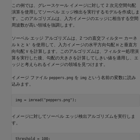
この例では、グレースケール イメージに対して 2 次元空間勾配
演算を使用してソーベル エッジ検出を実行するモデルを作成しま
す。このアルゴリズムは、入力イメージのエッジに相当する空間
周波数が高い領域を強調します。
ソーベル エッジ アルゴリズムは、2 つの直交フィルター カーネ
ル
と
を使用して、入力イメージの水平方向勾配
と垂直方
k
k'
H
向勾配
を計算します。このアルゴリズムは、フィルター処理演
V
算を実行した後、勾配の大きさを計算してしきい値を適用し、エ
ッジと考えられるイメージの領域を見つけます。
イメージ ファイル
を
という名前の変数に読み
peppers.png
img
込みます。
img = imread(
"peppers.png"
イメージに対してソーベル エッジ検出アルゴリズムを実行しま
す。
threshold = 100;
