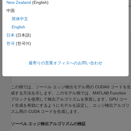
New Zealand
(English)
Simulink Coder™
アプリまたは
関数を使用してモデ
slbuild
中国
ルをビルドします。
简体中文
ソーベル エッジ検出用の CUDA コードの生成
English
日本
(日本語)
この例では次を使用します。
한국
(한국어)
GPU Coder
GPU Coder
MATLAB Coder
MATLAB Coder
Simulink Coder
Simulink Coder
最寄りの営業オフィスへのお問い合わせ
Simulink
Simulink
この例では、ソーベル エッジ検出モデル用の CUDA® コードを生
成する方法を示します。このモデル例では、MATLAB Function
ブロックを使用して検出アルゴリズムを実装します。GPU コー
ド生成を有効にするようにモデルを設定し、エッジ検出アルゴリ
ズム用の CUDA コードを生成します。
ソーベル エッジ検出アルゴリズムの検証