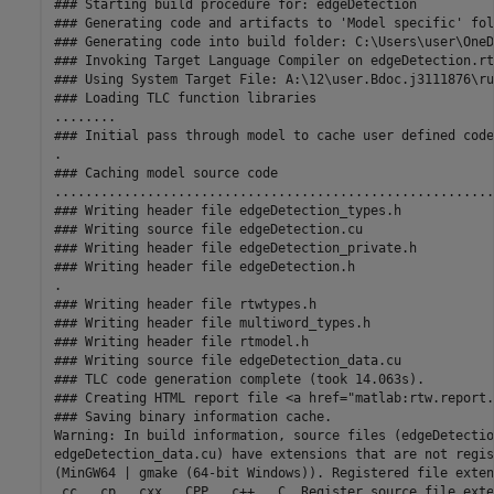
### Starting build procedure for: edgeDetection

### Generating code and artifacts to 'Model specific' fol
### Generating code into build folder: C:\Users\user\OneD
### Invoking Target Language Compiler on edgeDetection.rtw
### Using System Target File: A:\12\user.Bdoc.j3111876\ru
### Loading TLC function libraries

........

### Initial pass through model to cache user defined code

.

### Caching model source code

.........................................................
### Writing header file edgeDetection_types.h

### Writing source file edgeDetection.cu

### Writing header file edgeDetection_private.h

### Writing header file edgeDetection.h

.

### Writing header file rtwtypes.h

### Writing header file multiword_types.h

### Writing header file rtmodel.h

### Writing source file edgeDetection_data.cu

### TLC code generation complete (took 14.063s).

### Creating HTML report file <a href="matlab:rtw.report.
### Saving binary information cache.

Warning: In build information, source files (edgeDetectio
edgeDetection_data.cu) have extensions that are not regis
(MinGW64 | gmake (64-bit Windows)). Registered file exten
.cc, .cp, .cxx, .CPP, .c++, .C. Register source file exte