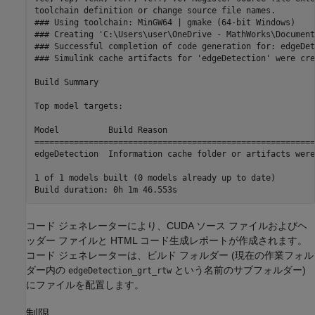
toolchain definition or change source file names. 

### Using toolchain: MinGW64 | gmake (64-bit Windows)

### Creating 'C:\Users\user\OneDrive - MathWorks\Document
### Successful completion of code generation for: edgeDet
### Simulink cache artifacts for 'edgeDetection' were cre
Build Summary

Top model targets:

Model          Build Reason                              
=========================================================
edgeDetection  Information cache folder or artifacts were
1 of 1 models built (0 models already up to date)

コード ジェネレーターにより、CUDA ソース ファイルおよびヘ
ッダー ファイルと HTML コード生成レポートが作成されます。
コード ジェネレーターは、ビルド フォルダー (現在の作業フォル
ダー内の
という名前のサブフォルダー)
edgeDetection_grt_rtw
にファイルを配置します。
制限