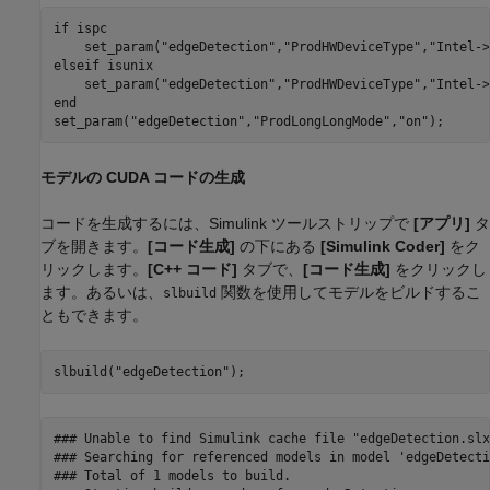
if
 ispc

    set_param(
"edgeDetection"
,
"ProdHWDeviceType"
,
"Intel->
elseif
 isunix

    set_param(
"edgeDetection"
,
"ProdHWDeviceType"
,
"Intel->
end
set_param(
"edgeDetection"
,
"ProdLongLongMode"
,
"on"
モデルの CUDA コードの生成
コードを生成するには、Simulink ツールストリップで
[アプリ]
タ
ブを開きます。
[コード生成]
の下にある
[Simulink Coder]
をク
リックします。
[C++ コード]
タブで、
[コード生成]
をクリックし
ます。あるいは、
関数を使用してモデルをビルドするこ
slbuild
ともできます。
slbuild(
"edgeDetection"
### Unable to find Simulink cache file "edgeDetection.slxc
### Searching for referenced models in model 'edgeDetectio
### Total of 1 models to build.
