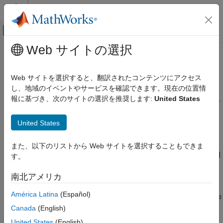
コンテンツへスキップ
MATLAB ヘルプ センター
オフキャンバス ナビゲーション メ
メインコンテンツ
Web サイトの選択
ドキュメンテーションのホーム
GPU Coder
を使用した
Simulink
モ
コード生成
デルからのコード生成
Web サイトを選択すると、翻訳されたコンテンツにアクセス
し、地域のイベントやサービスを確認できます。現在の位置情
GPU Coder
報に基づき、次のサイトの選択を推奨します:
United States
カーネルの作成
GPU Coder™ を使用すると、
MATLAB Function
ブロックを含む
®
®
Simulink
モデルから、最適化された CUDA
コードを生成でき
Simulink モデルからのカーネルの作成
United States
ます。生成されたコードと実行可能ファイルを使用して、
GPU Coder
®
NVIDIA
GPU でのラピッド プロトタイピングを行うことができ
ます。コード生成レポートとトレーサビリティによって、生成さ
GPU Coder 入門
また、以下のリストから Web サイトを選択することもできま
れたコードを表示して解析できます。コード生成レポートの詳細
す。
GPU Coder を使用した Simulink モデルから
については、
コード生成レポート
(Simulink Coder)
を参照してく
のコード生成
ださい。
南北アメリカ
項目一覧
América Latina
(Español)
生成コード内に CUDA カーネルを作成するには、アプリケーショ
ソーベル エッジ検出用の CUDA コードの生
成
ンの計算量の多い部分に
MATLAB Function
ブロックを使用する
Canada
(English)
制限
ようにモデルを設計します。コード生成の過程で、GPU Coder
United States
(English)