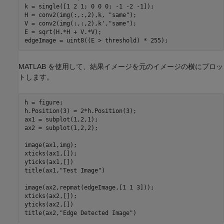
k = single([1 2 1; 0 0 0; -1 -2 -1]);

H = conv2(img(:,:,2),k, 
"same"
);

V = conv2(img(:,:,2),k',
"same"
);

E = sqrt(H.*H + V.*V);

MATLAB を使用して、結果イメージを元のイメージの横にプロッ
トします。
h = figure;

h.Position(3) = 2*h.Position(3);

ax1 = subplot(1,2,1);

ax2 = subplot(1,2,2);

image(ax1,img);

xticks(ax1,[]);

yticks(ax1,[])

title(ax1,
"Test Image"
)

image(ax2,repmat(edgeImage,[1 1 3]));

xticks(ax2,[]);

yticks(ax2,[])

title(ax2,
"Edge Detected Image"