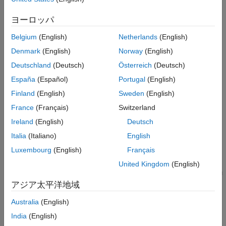
®
は MATLAB
関数を解析し、計算を GPU のカーネルにマッピン
参考
グしようと試みます。
ヨーロッパ
CUDA コードを生成するには、次のようにします。
Belgium
(English)
Netherlands
(English)
Denmark
(English)
Norway
(English)
モデルを作成するか開きます。計算量の多いアプリケーショ
Deutschland
(Deutsch)
Österreich
(Deutsch)
ン部分を
MATLAB Function
ブロックで設計してモデルを作
成します。
España
(Español)
Portugal
(English)
Finland
(English)
Sweden
(English)
モデルのコンフィギュレーション パラメーター
[ソルバー]
France
(Français)
Switzerland
と
[タイプ]
を、固定ステップ ソルバーを使用するように設
定します。
Ireland
(English)
Deutsch
Italia
(Italiano)
English
®
®
Windows
または Linux
オペレーティング システムのハー
Luxembourg
(English)
Français
ドウェア実装パラメーターを設定します。
United Kingdom
(English)
コード生成の
[言語]
パラメーターを
に設定し、
[GPU
[C++]
アジア太平洋地域
コードの生成]
パラメーターを有効にします。
Australia
(English)
必要に応じて、その他の GPU 固有のコンフィギュレーショ
India
(English)
ン パラメーターを設定します。