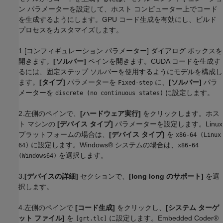
ン パラメーターを設定して、ホスト コンピューター上でコード
を生成するようにします。GPU コード生成を有効にし、ビルド
プロセスをカスタマイズします。
1.[コンフィギュレーション パラメーター] ダイアログ ボックスを
開きます。
[ソルバー]
ペインを開きます。CUDA コードを生成す
るには、固定ステップ ソルバーを使用するようにモデルを構成し
ます。
[タイプ]
パラメーターを
に、
[ソルバー]
パラ
Fixed-step
メーターを
に設定します。
discrete (no continuous states)
2.左側のペインで、
[ハードウェア実行]
をクリックします。ホス
ト マシンの
[デバイス タイプ]
パラメーターを設定します。Linux
プラットフォームの場合は、
[デバイス タイプ]
を
x86-64 (Linux
に設定します。Windows® システムの場合は、
64)
x86-64
を選択します。
(Windows64)
3.
[デバイスの詳細]
セクションで、
[long long のサポート]
を選
択します。
4.左側のペインで
[コード生成]
をクリックし、
[システム ターゲ
ット ファイル]
を
に設定します。Embedded Coder®
[grt.tlc]