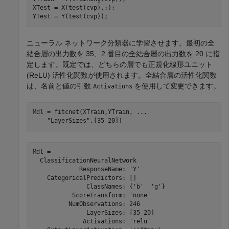
XTest = X(test(cvp),:);

YTest = Y(test(cvp));
ニューラル ネットワーク分類器に学習させます。最初の全
結合層の出力数を 35、2 番目の全結合層の出力数を 20 に指
定します。既定では、どちらの層でも正規化線形ユニット
(ReLU) 活性化関数が使用されます。全結合層の活性化関数
は、名前と値の引数
を使用して変更できます。
Activations
Mdl = fitcnet(XTrain,YTrain, 
...
"LayerSizes"
,[35 20])
Mdl = 

  ClassificationNeuralNetwork

             ResponseName: 'Y'

    CategoricalPredictors: []

               ClassNames: {'b'  'g'}

           ScoreTransform: 'none'

          NumObservations: 246

               LayerSizes: [35 20]

              Activations: 'relu'
