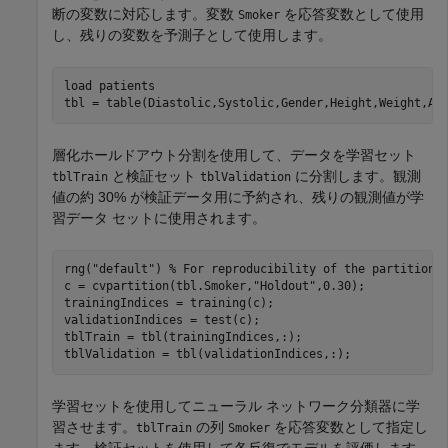
断の変数に対応します。変数
を応答変数として使用
Smoker
し、残りの変数を予測子として使用します。
load 
patients
tbl = table(Diastolic,Systolic,Gender,Height,Weight,Ag
層化ホールドアウト分割を使用して、データを学習セット
と検証セット
に分割します。観測
tblTrain
tblValidation
値の約 30% が検証データ用に予約され、残りの観測値が学
習データ セットに使用されます。
rng(
"default"
) 
% For reproducibility of the partition
c = cvpartition(tbl.Smoker,
"Holdout"
,0.30);

trainingIndices = training(c);

validationIndices = test(c);

tblTrain = tbl(trainingIndices,:);

tblValidation = tbl(validationIndices,:);
学習セットを使用してニューラル ネットワーク分類器に学
習させます。
の列
を応答変数として指定し
tblTrain
Smoker
ます。検証セットを使用して各反復でモデルを評価します。