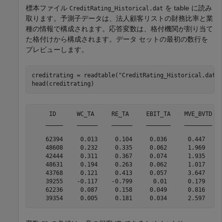
標本ファイル
を table に読み
CreditRating_Historical.dat
取ります。予測子データは、法人顧客リストの財務比率と業
種の情報で構成されます。応答変数は、格付機関が割り当て
た格付けから構成されます。データ セットの最初の数行を
プレビューします。
creditrating = readtable(
"CreditRating_Historical.dat"
)
head(creditrating)
     ID      WC_TA     RE_TA     EBIT_TA    MVE_BVTD   
    _____    ______    ______    _______    ________   
    62394     0.013     0.104     0.036      0.447     
    48608     0.232     0.335     0.062      1.969     
    42444     0.311     0.367     0.074      1.935     
    48631     0.194     0.263     0.062      1.017     
    43768     0.121     0.413     0.057      3.647     
    39255    -0.117    -0.799      0.01      0.179     
    62236     0.087     0.158     0.049      0.816     