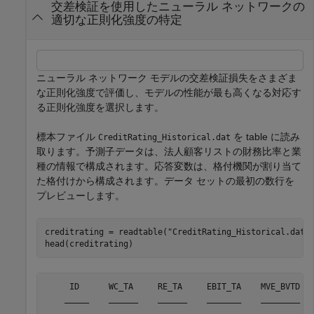
交差検証を使用したニューラル ネットワークの
適切な正則化強度の特定
ニューラル ネットワーク モデルの交差検証損失をさまざま
な正則化強度で評価し、モデルの性能が最も高くなる対応す
る正則化強度を選択します。
標本ファイル
を table に読み
CreditRating_Historical.dat
取ります。予測子データは、法人顧客リストの財務比率と業
種の情報で構成されます。応答変数は、格付機関が割り当て
た格付けから構成されます。データ セットの最初の数行を
プレビューします。
creditrating = readtable(
"CreditRating_Historical.dat"
)
head(creditrating)
     ID      WC_TA     RE_TA     EBIT_TA    MVE_BVTD   
    _____    ______    ______    _______    ________   