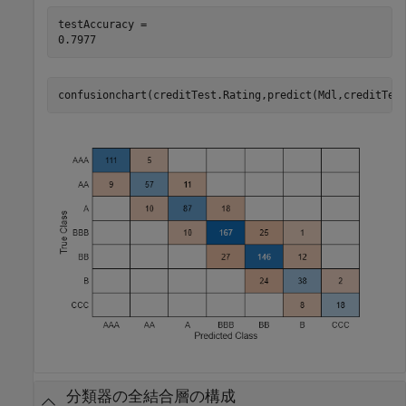
testAccuracy = 

confusionchart(creditTest.Rating,predict(Mdl,creditTes
分類器の全結合層の構成