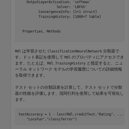
    OutputLayerActivation: 'softmax'

                   Solver: 'LBFGS'

          ConvergenceInfo: [1×1 struct]

          TrainingHistory: [1000×7 table]

  Properties, Methods

は学習させた
分類器で
Mdl
ClassificationNeuralNetwork
す。ドット表記を使用して
のプロパティにアクセスでき
Mdl
ます。たとえば、
と指定すると、ニュ
Mdl.TrainingHistory
ーラル ネットワーク モデルの学習履歴についての詳細情報
を取得できます。
テスト セットの分類誤差を計算して、テスト セットで分類
器の性能を評価します。混同行列を使用して結果を可視化し
ます。
testAccuracy = 1 - loss(Mdl,creditTest,
"Rating"
, 
...
"LossFun"
,
"classiferror"
)