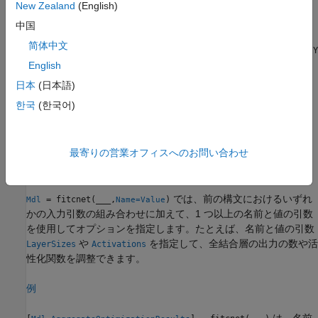
す。
は、
の当てはめに使用する応答および
内の
New Zealand
(English)
formula
Mdl
Tbl
予測子変数サブセットの説明モデルです。
中国
简体中文
は、table
内の予測子変数とベクトル
= fitcnet(
,
)
Tbl
Y
Mdl
Tbl
Y
内のクラス ラベルを使用してニューラル ネットワーク分類モデ
English
ルを返します。
日本
(日本語)
한국
(한국어)
は、行列
内の予測子とベクトル
内のク
= fitcnet(
,
)
X
Y
Mdl
X
Y
ラス ラベルを使用して学習させたニューラル ネットワーク分類
モデルを返します。
最寄りの営業オフィスへのお問い合わせ
例
では、前の構文におけるいずれ
= fitcnet(
___
,
)
Mdl
Name=Value
かの入力引数の組み合わせに加えて、1 つ以上の名前と値の引数
を使用してオプションを指定します。たとえば、名前と値の引数
や
を指定して、全結合層の出力の数や活
LayerSizes
Activations
性化関数を調整できます。
例
は、名前