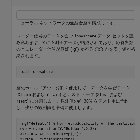
ニューラル ネットワークの全結合層を構成します。
レーダー信号のデータを含む
データ セットを読
ionosphere
み込みます。
に予測子データが格納されており、応答変数
X
の
にレーダー信号が良好 ("g") か不良 ("b") かを表す値が格
Y
納されます。
load 
ionosphere
層化ホールドアウト分割を使用して、データを学習データ
(
および
) とテスト データ (
および
XTrain
YTrain
XTest
) に分割します。観測値の約 30% をテスト用に予約
YTest
し、残りの観測値を学習に使用します。
rng(
"default"
) 
% For reproducibility of the partition
cvp = cvpartition(Y,
"Holdout"
,0.3);

XTrain = X(training(cvp),:);

YTrain = Y(training(cvp));
