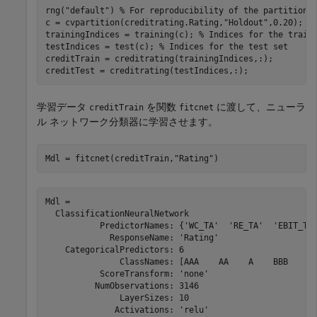
rng(
"default"
) 
% For reproducibility of the partition
c = cvpartition(creditrating.Rating,
"Holdout"
,0.20);

trainingIndices = training(c); 
% Indices for the train
testIndices = test(c); 
% Indices for the test set
creditTrain = creditrating(trainingIndices,:);

creditTest = creditrating(testIndices,:);
学習データ
を関数
に渡して、ニューラ
creditTrain
fitcnet
ル ネットワーク分類器に学習させます。
Mdl = fitcnet(creditTrain,
"Rating"
)
Mdl = 

  ClassificationNeuralNetwork

           PredictorNames: {'WC_TA'  'RE_TA'  'EBIT_TA'
             ResponseName: 'Rating'

    CategoricalPredictors: 6

               ClassNames: [AAA    AA    A    BBB    BB
           ScoreTransform: 'none'

          NumObservations: 3146

               LayerSizes: 10

              Activations: 'relu'
