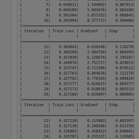
|           7|    0.639611|    1.544692|    0.007013|  
|           8|    0.604189|    5.045676|    0.064190|  
|           9|    0.565364|    5.851552|    0.068845|  
|          10|    0.391994|    8.377717|    0.560480|  
|======================================================
| Iteration  | Train Loss | Gradient   | Step       | I
|            |            |            |            | T
|======================================================
|          11|    0.383843|    0.630246|    0.110270|  
|          12|    0.369289|    2.404750|    0.084395|  
|          13|    0.357839|    6.220679|    0.199197|  
|          14|    0.344974|    2.752717|    0.029013|  
|          15|    0.333747|    0.711398|    0.074513|  
|          16|    0.327763|    0.804818|    0.122178|  
|          17|    0.327702|    0.778169|    0.009810|  
|          18|    0.327277|    0.020615|    0.004377|  
|          19|    0.327273|    0.010018|    0.003313|  
|          20|    0.327268|    0.019497|    0.000805|  
|======================================================
| Iteration  | Train Loss | Gradient   | Step       | I
|            |            |            |            | T
|======================================================
|          21|    0.327228|    0.113983|    0.005397|  
|          22|    0.327138|    0.240166|    0.012159|  
|          23|    0.326865|    0.428912|    0.036841|  
|          24|    0.325797|    0.255227|    0.139585|  