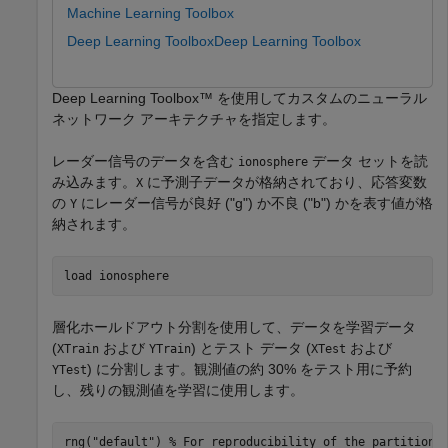
Machine Learning Toolbox
Deep Learning Toolbox
Deep Learning Toolbox
Deep Learning Toolbox™ を使用してカスタムのニューラル
ネットワーク アーキテクチャを指定します。
レーダー信号のデータを含む
データ セットを読
ionosphere
み込みます。
に予測子データが格納されており、応答変数
X
の
にレーダー信号が良好 ("g") か不良 ("b") かを表す値が格
Y
納されます。
load 
ionosphere
層化ホールドアウト分割を使用して、データを学習データ
(
および
) とテスト データ (
および
XTrain
YTrain
XTest
) に分割します。観測値の約 30% をテスト用に予約
YTest
し、残りの観測値を学習に使用します。
rng(
"default"
) 
% For reproducibility of the partition