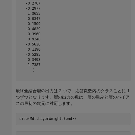
   -0.2767

   -0.2977

    1.3655

    0.0347

    0.1509

   -0.4839

   -0.3960

    0.9248

   -0.5636

    0.1190

   -0.5285

   -0.3493

    1.7387

      ⋮

最終全結合層の出力は 2 つで、応答変数内のクラスごとに 1
つずつとなります。層の出力の数は、層の重みと層のバイア
スの最初の次元に対応します。
size(Mdl.LayerWeights{end})