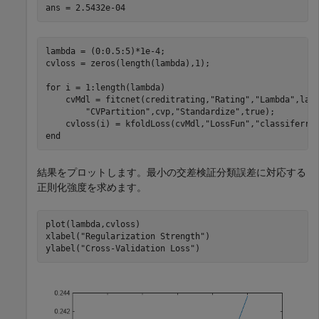
lambda = (0:0.5:5)*1e-4;

cvloss = zeros(length(lambda),1);

for
 i = 1:length(lambda)

    cvMdl = fitcnet(creditrating,
"Rating"
,
"Lambda"
,lam
"CVPartition"
,cvp,
"Standardize"
,true);

    cvloss(i) = kfoldLoss(cvMdl,
"LossFun"
,
"classiferro
end
結果をプロットします。最小の交差検証分類誤差に対応する
正則化強度を求めます。
plot(lambda,cvloss)

xlabel(
"Regularization Strength"
)

ylabel(
"Cross-Validation Loss"
)