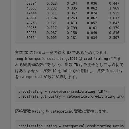
    62394     0.013     0.104     0.036      0.447     
    48608     0.232     0.335     0.062      1.969     
    42444     0.311     0.367     0.074      1.935     
    48631     0.194     0.263     0.062      1.017     
    43768     0.121     0.413     0.057      3.647     
    39255    -0.117    -0.799      0.01      0.179     
    62236     0.087     0.158     0.049      0.816     
変数
の各値は一意の顧客 ID であるため (つまり、
ID
は
に含ま
length(unique(creditrating.ID))
creditrating
れる観測値の数に等しい)、変数
は予測子としては適切で
ID
はありません。変数
を table から削除し、変数
ID
Industry
を
変数に変換します。
categorical
creditrating = removevars(creditrating,
"ID"
);

creditrating.Industry = categorical(creditrating.Indus
応答変数
を
変数に変換します。
Rating
categorical
creditrating.Rating = categorical(creditrating.Rating,