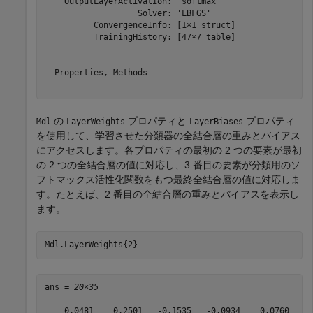
    OutputLayerActivation: 'softmax'

                   Solver: 'LBFGS'

          ConvergenceInfo: [1×1 struct]

          TrainingHistory: [47×7 table]

  Properties, Methods

の
プロパティと
プロパティ
Mdl
LayerWeights
LayerBiases
を使用して、学習させた分類器の全結合層の重みとバイアス
にアクセスします。各プロパティの最初の 2 つの要素が最初
の 2 つの全結合層の値に対応し、3 番目の要素が分類用のソ
フトマックス活性化関数をもつ最終全結合層の値に対応しま
す。たとえば、2 番目の全結合層の重みとバイアスを表示し
ます。
Mdl.LayerWeights{2}
ans = 
20×35
    0.0481    0.2501   -0.1535   -0.0934    0.0760   -0