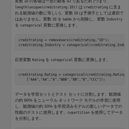
変数
の各値は一意の顧客 ID であるため (つまり、
ID
は
に含ま
length(unique(creditrating.ID))
creditrating
れる観測値の数に等しい)、変数
は予測子としては適切で
ID
はありません。変数
を table から削除し、変数
ID
Industry
を
変数に変換します。
categorical
creditrating = removevars(creditrating,
"ID"
);

creditrating.Industry = categorical(creditrating.Indus
応答変数
を
変数に変換します。
Rating
categorical
creditrating.Rating = categorical(creditrating.Rating,
    [
"AAA"
,
"AA"
,
"A"
,
"BBB"
,
"BB"
,
"B"
,
"CCC"
]);
データを学習セットとテスト セットに分割します。観測値
の約 80% をニューラル ネットワーク モデルの学習に使用
し、観測値の約 20% を学習済みモデルの新しいデータでの
性能のテストに使用します。
を使用してデータ
cvpartition
を分割します。