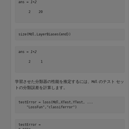
ans = 
1×2
     2    20

size(Mdl.LayerBiases{end})
ans = 
1×2
     2     1

学習させた分類器の性能を推定するには、
のテスト セッ
Mdl
トの分類誤差を計算します。
testError = loss(Mdl,XTest,YTest, 
...
"LossFun"
,
"classiferror"
)
testError = 
