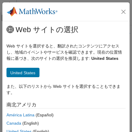
コンテンツへスキップ
MATLAB ヘルプ センター
オフキャンバス ナビゲーション メ
メインコンテンツ
Web サイトの選択
ドキュメンテーションのホーム
このページの内容は最新ではありません。最新版の英語を参照す
るには、ここをクリックします。
AI および統計
Web サイトを選択すると、翻訳されたコンテンツにアクセス
し、地域のイベントやサービスを確認できます。現在の位置情
fitcnet
Statistics and Machine Learning Toolbox
報に基づき、次のサイトの選択を推奨します:
United States
分類
ニューラル ネットワーク
ニューラル ネットワーク分類モデルの学習
United States
fitcnet
ページ内をすべて折りたたむ
また、以下のリストから Web サイトを選択することもできま
項目一覧
構文
す。
構文
Mdl = fitcnet(Tbl,ResponseVarName)
説明
南北アメリカ
Mdl = fitcnet(Tbl,formula)
例
Mdl = fitcnet(Tbl,Y)
América Latina
(Español)
入力引数
Mdl = fitcnet(X,Y)
名前と値の引数
Canada
(English)
Mdl = fitcnet(
___
,Name=Value)
出力引数
United States
(English)
[Mdl,AggregateOptimizationResults] = fitcnet(
___
)