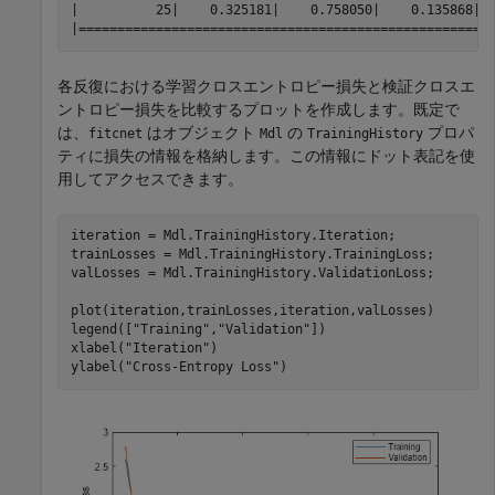
|          25|    0.325181|    0.758050|    0.135868|  
各反復における学習クロスエントロピー損失と検証クロスエ
ントロピー損失を比較するプロットを作成します。既定で
は、
はオブジェクト
の
プロパ
fitcnet
Mdl
TrainingHistory
ティに損失の情報を格納します。この情報にドット表記を使
用してアクセスできます。
iteration = Mdl.TrainingHistory.Iteration;

trainLosses = Mdl.TrainingHistory.TrainingLoss;

valLosses = Mdl.TrainingHistory.ValidationLoss;

plot(iteration,trainLosses,iteration,valLosses)

legend([
"Training"
,
"Validation"
])

xlabel(
"Iteration"
)

ylabel(
"Cross-Entropy Loss"
)