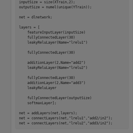
inputSize = size(XTrain,2);

outputSize = numel(unique(YTrain));

net = dlnetwork;

layers = [

    featureInputLayer(inputSize)

    fullyConnectedLayer(30)

    leakyReluLayer(Name=
"lrelu1"
)

    fullyConnectedLayer(30)

    additionLayer(2,Name=
"add2"
)

    leakyReluLayer(Name=
"lrelu2"
)

    fullyConnectedLayer(30)

    additionLayer(2,Name=
"add3"
)

    leakyReluLayer

    fullyConnectedLayer(outputSize)

    softmaxLayer];

net = addLayers(net,layers);

net = connectLayers(net,
"lrelu1"
,
"add2/in2"
);

net = connectLayers(net,
"lrelu2"
,
"add3/in2"
);