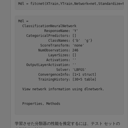
Mdl = fitcnet(XTrain,YTrain,Network=net,Standardize=tr
Mdl = 

  ClassificationNeuralNetwork

             ResponseName: 'Y'

    CategoricalPredictors: []

               ClassNames: {'b'  'g'}

           ScoreTransform: 'none'

          NumObservations: 246

               LayerSizes: []

              Activations: ''

    OutputLayerActivation: ''

                   Solver: 'LBFGS'

          ConvergenceInfo: [1×1 struct]

          TrainingHistory: [30×5 table]

  View network information using dlnetwork.

  Properties, Methods

学習させた分類器の性能を推定するには、テスト セットの