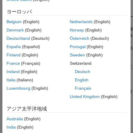
詳細
説明
ヨーロッパ
ヒント
は、全結合のフィードフォワード ニューラル ネットワー
fitcnet
アルゴリズム
Belgium
(English)
Netherlands
(English)
クなど、分類用のニューラル ネットワークの学習に使用します。
参照
全結合のフィードフォワード ネットワークでは、最初の全結合層
Denmark
(English)
Norway
(English)
拡張機能
にネットワーク入力 (予測子データ) からの結合があり、後続の各
Deutschland
(Deutsch)
Österreich
(Deutsch)
バージョン履歴
層に前の層からの結合があります。各全結合層では、入力に重み
España
(Español)
Portugal
(English)
参考
行列が乗算されてからバイアス ベクトルが加算されます。各全結
合層の後には活性化関数が続きます。最終全結合層とそれに続く
Finland
(English)
Sweden
(English)
ソフトマックス活性化関数によってネットワークの出力、つまり
France
(Français)
Switzerland
分類スコア (事後確率) および予測ラベルが生成されます。詳細に
Ireland
(English)
Deutsch
ついては、
ニューラル ネットワークの構造
を参照してください。
Italia
(Italiano)
English
は、table
内の予測子
= fitcnet(
,
)
Tbl
Mdl
Tbl
ResponseVarName
Luxembourg
(English)
Français
と table 変数
内のクラス ラベルを使用して学習
ResponseVarName
United Kingdom
(English)
させたニューラル ネットワーク分類モデル
を返します。
Mdl
アジア太平洋地域
例
Australia
(English)
は、table
内の標本データを使
= fitcnet(
,
)
Tbl
Mdl
Tbl
formula
India
(English)
用して学習させたニューラル ネットワーク分類モデルを返しま