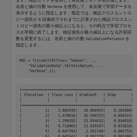
名前と値の引数
を使用して、各反復で学習データを
Verbose
表示するように指定します。既定では、検証クロスエントロ
ピー損失が 6 回連続でそれまでに計算された検証クロスエン
トロピー損失の最小値以上になると、その時点で学習プロセ
スが早期に終了します。検証損失が最小値以上になる許容回
数を変更するには、名前と値の引数
を
ValidationPatience
指定します。
Mdl = fitcnet(tblTrain,
"Smoker"
, 
...
"ValidationData"
,tblValidation, 
...
"Verbose"
,1);
|======================================================
| Iteration  | Train Loss | Gradient   | Step       | I
|            |            |            |            | T
|======================================================
|           1|    2.602935|   26.866935|    0.262009|  
|           2|    1.470816|   42.594723|    0.058323|  
|           3|    1.299292|   25.854432|    0.034910|  
|           4|    0.710465|   11.629107|    0.013616|  
|           5|    0.647783|    2.561740|    0.005753|  
|           6|    0.645541|    0.681579|    0.001000|  