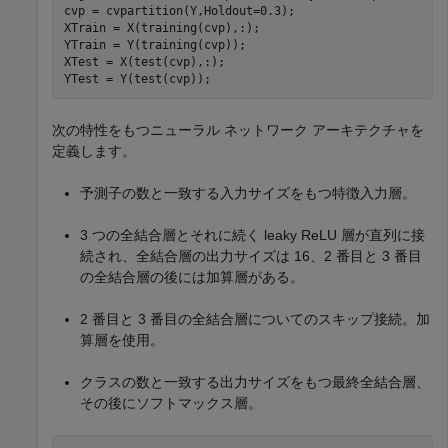
cvp = cvpartition(Y,Holdout=0.3);

XTrain = X(training(cvp),:);

YTrain = Y(training(cvp));

XTest = X(test(cvp),:);

YTest = Y(test(cvp));
次の特性をもつニューラル ネットワーク アーキテクチャを
定義します。
予測子の数と一致する入力サイズをもつ特徴入力層。
3 つの全結合層とそれに続く leaky ReLU 層が直列に接
続され、全結合層の出力サイズは 16、2 番目と 3 番目
の全結合層の後には加算層がある。
2 番目と 3 番目の全結合層についてのスキップ接続。加
算層を使用。
クラスの数と一致する出力サイズをもつ最終全結合層、
その後にソフトマックス層。