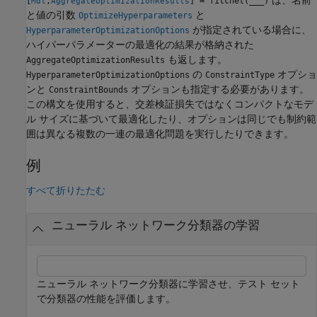
[
,
] = fitcnet(
___
)
Mdl
AggregateOptimizationResults
と値の引数
と
OptimizeHyperparameters
が指定されている場合に、
HyperparameterOptimizationOptions
ハイパーパラメーターの最適化の結果が格納された
も返します。
AggregateOptimizationResults
の
オプショ
HyperparameterOptimizationOptions
ConstraintType
ンと
オプションも指定する必要があります。
ConstraintBounds
この構文を使用すると、交差検証損失ではなくコンパクトなモデ
ル サイズに基づいて最適化したり、オプションは同じでも制約範
囲は異なる複数の一連の最適化問題を実行したりできます。
例
すべて折りたたむ
ニューラル ネットワーク分類器の学習
ニューラル ネットワーク分類器に学習させ、テスト セット
で分類器の性能を評価します。