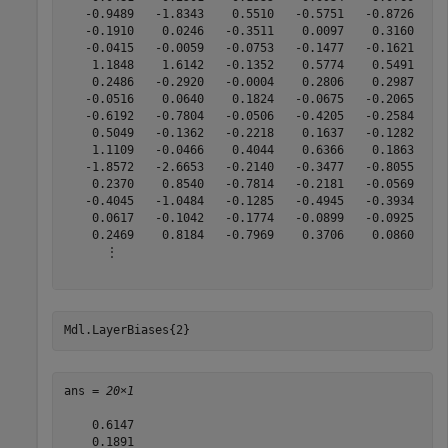
   -0.9489   -1.8343    0.5510   -0.5751   -0.8726    0
   -0.1910    0.0246   -0.3511    0.0097    0.3160   -0
   -0.0415   -0.0059   -0.0753   -0.1477   -0.1621   -0
    1.1848    1.6142   -0.1352    0.5774    0.5491    0
    0.2486   -0.2920   -0.0004    0.2806    0.2987   -0
   -0.0516    0.0640    0.1824   -0.0675   -0.2065   -0
   -0.6192   -0.7804   -0.0506   -0.4205   -0.2584   -0
    0.5049   -0.1362   -0.2218    0.1637   -0.1282   -0
    1.1109   -0.0466    0.4044    0.6366    0.1863    0
   -1.8572   -2.6653   -0.2140   -0.3477   -0.8055    0
    0.2370    0.8540   -0.7814   -0.2181   -0.0569    0
   -0.4045   -1.0484   -0.1285   -0.4945   -0.3934   -0
    0.0617   -0.1042   -0.1774   -0.0899   -0.0925   -0
    0.2469    0.8184   -0.7969    0.3706    0.0860    0
      ⋮

Mdl.LayerBiases{2}
ans = 
20×1
    0.6147

    0.1891
