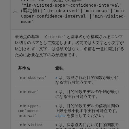
'min-visited-upper-confidence-interval'
(既定値) |
|
|
'min-observed'
'min-mean'
'min-
|
upper-confidence-interval'
'min-visited-
mean'
最適点の基準。
と基準名から構成されるコンマ
'Criterion'
区切りのペアとして指定します。名前では大文字と小文字が
区別されず、文字
は必須ではなく、名前を一意に識別する
-
ために必要な文字のみが必須です。
基準名
意味
は、観測された目的関数が最小に
'min-observed'
x
なる実行可能点です。
は、目的関数モデルの平均が最小
'min-mean'
x
になる実行可能点です。
は、目的関数モデルの信頼区間の
'min-upper-
x
上限を最小化する実行可能点です。
confidence-
を参照してください。
interval'
alpha
は、探索点内において目的関数モ
'min-visited-
x