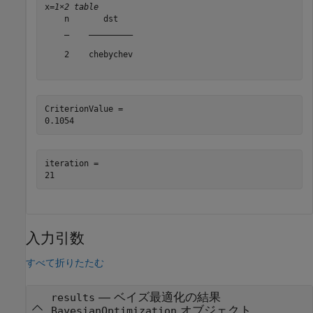
x=
1×2 table
    n       dst   

    _    _________

    2    chebychev

CriterionValue = 

iteration = 

入力引数
すべて折りたたむ
—
ベイズ最適化の結果
results
オブジェクト
BayesianOptimization