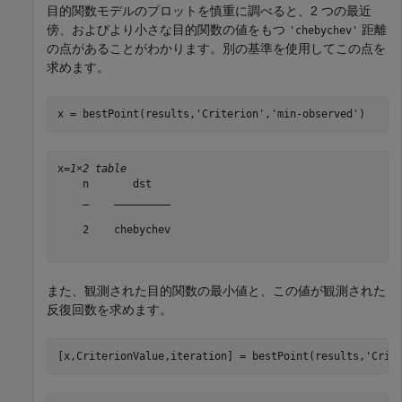
目的関数モデルのプロットを慎重に調べると、2 つの最近
傍、およびより小さな目的関数の値をもつ
距離
'chebychev'
の点があることがわかります。別の基準を使用してこの点を
求めます。
x = bestPoint(results,
'Criterion'
,
'min-observed'
)
x=
1×2 table
    n       dst   

    _    _________

    2    chebychev

また、観測された目的関数の最小値と、この値が観測された
反復回数を求めます。
[x,CriterionValue,iteration] = bestPoint(results,
'Crit