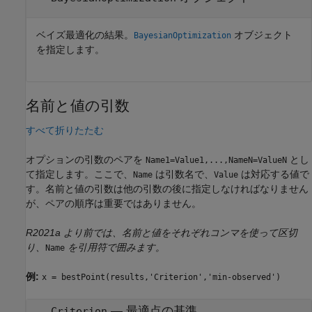
ベイズ最適化の結果。
オブジェクト
BayesianOptimization
を指定します。
名前と値の引数
すべて折りたたむ
オプションの引数のペアを
とし
Name1=Value1,...,NameN=ValueN
て指定します。ここで、
は引数名で、
は対応する値で
Name
Value
す。名前と値の引数は他の引数の後に指定しなければなりません
が、ペアの順序は重要ではありません。
R2021a より前では、名前と値をそれぞれコンマを使って区切
り、
を引用符で囲みます。
Name
例:
x = bestPoint(results,'Criterion','min-observed')
—
最適点の基準
Criterion