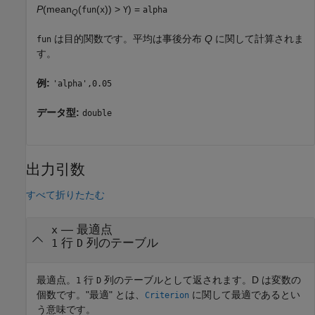
P
(mean
(
(
)) >
) =
fun
x
Y
alpha
Q
は目的関数です。平均は事後分布
Q
に関して計算されま
fun
す。
例:
'alpha',0.05
データ型:
double
出力引数
すべて折りたたむ
— 最適点
x
行
列のテーブル
1
D
最適点。
行
列のテーブルとして返されます。D は変数の
1
D
個数です。"最適" とは、
に関して最適であるとい
Criterion
う意味です。