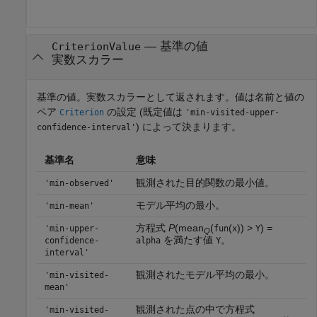
— 基準の値
CriterionValue
実数スカラー
基準の値。実数スカラーとして返されます。値は名前と値の
ペア
の設定 (既定値は
Criterion
'min-visited-upper-
) によって決まります。
confidence-interval'
基準名
意味
観測された目的関数の最小値。
'min-observed'
モデル平均の最小。
'min-mean'
方程式
P
(mean
(
(
)) >
) =
'min-upper-
fun
x
Y
Q
を満たす値
。
confidence-
alpha
Y
interval'
観測されたモデル平均の最小。
'min-visited-
mean'
観測された点の中で方程式
'min-visited-