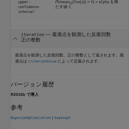
P
(mean
(
(
)) >
) =
を満
upper-
fun
x
Y
alpha
Q
たす値
。
confidence-
Y
interval'
— 最適点を観測した反復回数
iteration
正の整数
最適点を観測した反復回数。正の整数として返されます。最
適点は
によって定義されます。
CriterionValue
バージョン履歴
R2016b で導入
参考
|
BayesianOptimization
bayesopt