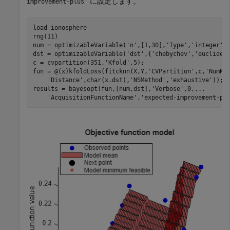
に設定します。
improvement-plus'
load 
ionosphere
rng(11)

num = optimizableVariable(
'n'
,[1,30],
'Type'
,
'integer'
);
dst = optimizableVariable(
'dst'
,{
'chebychev'
,
'euclidea
c = cvpartition(351,
'Kfold'
,5);

fun = @(x)kfoldLoss(fitcknn(X,Y,
'CVPartition'
,c,
'NumNe
'Distance'
,char(x.dst),
'NSMethod'
,
'exhaustive'
));

results = bayesopt(fun,[num,dst],
'Verbose'
,0,
...
'AcquisitionFunctionName'
,
'expected-improvement-pl