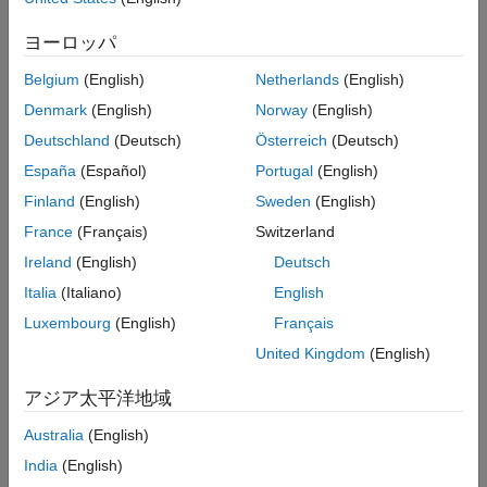
例
は、既定の基準
= bestPoint(
)
'min-visited-upper-
x
results
入力引数
に従ってベイズ モデル
における
confidence-interval'
results
ヨーロッパ
名前と値の引数
最適実行可能点を返します。
Belgium
(English)
Netherlands
(English)
出力引数
例
バージョン履歴
Denmark
(English)
Norway
(English)
参考
Deutschland
(Deutsch)
Österreich
(Deutsch)
では、名前と値のペアを使
= bestPoint(
,
)
x
results
Name,Value
España
(Español)
Portugal
(English)
用して最適点を修正します。
Finland
(English)
Sweden
(English)
例
France
(Français)
Switzerland
Ireland
(English)
Deutsch
は、任意の前の構文にお
[
,
] = bestPoint(
___
)
x
CriterionValue
いて、
における基準の値も返します。
x
Italia
(Italiano)
English
Luxembourg
(English)
Français
例
United Kingdom
(English)
は、最適点が
[
,
,
] = bestPoint(
___
)
x
CriterionValue
iteration
アジア太平洋地域
返された反復回数も返します。名前と値のペア
が
Criterion
、
、または既定の
'min-observed'
'min-visited-mean'
'min-
Australia
(English)
である場合に適用されま
visited-upper-confidence-interval'
India
(English)
す。