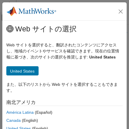
コンテンツへスキップ
MATLAB ヘルプ センター
オフキャンバス ナビゲーション メ
メインコンテンツ
Web サイトの選択
ドキュメンテーションのホーム
このページの内容は最新ではありません。最新版の英語を参照す
るには、ここをクリックします。
AI および統計
Web サイトを選択すると、翻訳されたコンテンツにアクセス
し、地域のイベントやサービスを確認できます。現在の位置情
bestPoint
Statistics and Machine Learning Toolbox
報に基づき、次のサイトの選択を推奨します:
United States
回帰
モデルの作成と評価
基準に従った、ベイズ最適化における最適点
United States
Statistics and Machine Learning Toolbox
ページ内をすべて折りたたむ
分類
また、以下のリストから Web サイトを選択することもできま
構文
モデルの作成と評価
す。
x = bestPoint(results)
bestPoint
南北アメリカ
x = bestPoint(results,Name,Value)
項目一覧
[x,CriterionValue] = bestPoint(
___
)
América Latina
(Español)
[x,CriterionValue,iteration] = bestPoint(
___
)
構文
Canada
(English)
説明
説明
United States
(English)