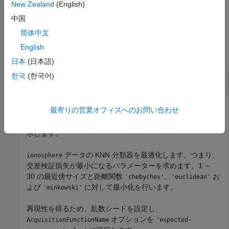
New Zealand
(English)
例
中国
简体中文
例
English
すべて折りたたむ
日本
(日本語)
한국
(한국어)
最適化された KNN 分類器の最適点
最寄りの営業オフィスへのお問い合わせ
この例では、最適化された分類器の最適点を取得する方法を
示します。
データの KNN 分類器を最適化します。つまり、
ionosphere
交差検証損失が最小になるパラメーターを求めます。1 ～
30 の最近傍サイズと距離関数
、
お
'chebychev'
'euclidean'
よび
に対して最小化を行います。
'minkowski'
再現性を得るため、乱数シードを設定し、
オプションを
AcquisitionFunctionName
'expected-