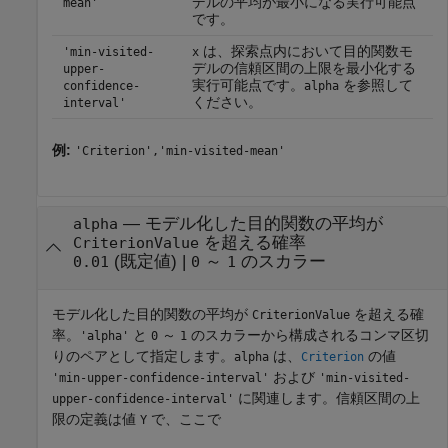
デルの平均が最小になる実行可能点
mean'
です。
は、探索点内において目的関数モ
'min-visited-
x
デルの信頼区間の上限を最小化する
upper-
実行可能点です。
を参照して
confidence-
alpha
ください。
interval'
例:
'Criterion','min-visited-mean'
—
モデル化した目的関数の平均が
alpha
を超える確率
CriterionValue
(既定値) |
～
のスカラー
0.01
0
1
モデル化した目的関数の平均が
を超える確
CriterionValue
率。
と
～
のスカラーから構成されるコンマ区切
'alpha'
0
1
りのペアとして指定します。
は、
の値
alpha
Criterion
および
'min-upper-confidence-interval'
'min-visited-
に関連します。信頼区間の上
upper-confidence-interval'
限の定義は値
で、ここで
Y