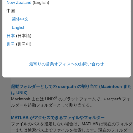
New Zealand
(English)
現在の MATLAB セッションおよび今後の MATLAB セッション
中国
で、検索パス上のフォルダーの追加と削除や、その順序の変更を
対話形式で行います。
简体中文
English
別の MATLAB インストールでの検索パスの使用
日本
(日本語)
製品の既定のフォルダーが変わるので、既定の検索パスは
MATLAB のバージョンごとに変わります。
한국
(한국어)
起動時に MATLAB 検索パスをフォルダーに追加する
ファイルは起動時のオプションを指定するものです。
startup.m
最寄りの営業オフィスへのお問い合わせ
ステートメントを
に含めることで、フォルダ
addpath
startup.m
ーを検索パスに追加します。
起動フォルダーとしての userpath の割り当て (Macintosh また
は UNIX)
®
Macintosh
または UNIX
のプラットフォームで、
フォ
userpath
ルダーを起動フォルダーとして割り当てる。
MATLAB がアクセスできるファイルやフォルダー
ファイルのパスを指定しない場合は、MATLAB は現在のフォルダ
ーまたは検索パス上でファイルを検索します。現在のフォルダー