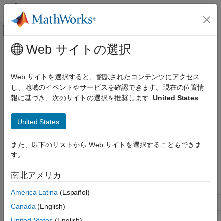
コンテンツへスキップ
MATLAB ヘルプ センター
オフキャンバス ナビゲーション メ
メインコンテンツ
Web サイトの選択
ドキュメンテーションのホーム
検索パス
MATLAB
Web サイトを選択すると、翻訳されたコンテンツにアクセス
プログラミング
®
MATLAB
検索パスの表示と変更
し、地域のイベントやサービスを確認できます。現在の位置情
ファイルとフォルダー
MATLAB 検索パスは、ファイル システムのすべてのフォルダー
報に基づき、次のサイトの選択を推奨します:
United States
のサブセットです。MATLAB では、検索パスを使用して
カテゴリ
®
MathWorks
製品で使用されるファイルを効率的に検出します。
United States
ファイルの操作
詳細は、
MATLAB 検索パスとは
を参照してください。
クラウド ファイル ストレージ
また、以下のリストから Web サイトを選択することもできま
検索パス
関数
す。
ファイル圧縮
ファイル名の作成
検索パスにフォルダーを追加
addpath
南北アメリカ
検索パスからフォルダーを削除
rmpath
América Latina
(Español)
検索パスの表示または変更
path
Canada
(English)
現在の検索パスの保存
savepath
United States
(English)