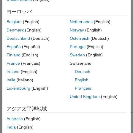
既定のユーザーの作業フォルダーを表
userpath
ヨーロッパ
示または変更
Belgium
(English)
Netherlands
(English)
検索パスを生成する
genpath
Denmark
(English)
Norway
(English)
現在のプラットフォームの検索パスの
pathsep
区切り文字
Deutschland
(Deutsch)
Österreich
(Deutsch)
検索パスを表示し変更するための [パ
España
(Español)
Portugal
(English)
pathtool
スの設定] ダイアログ ボックスを開く
Finland
(English)
Sweden
(English)
出荷時の検索パスの復元
restoredefaultpath
France
(Français)
Switzerland
関数やファイル システムのパス キャ
rehash
Ireland
(English)
Deutsch
ッシュを初期化
Italia
(Italiano)
English
Luxembourg
(English)
Français
トピック
United Kingdom
(English)
MATLAB 検索パスとは
検索パス、または
"パス" は、MATLAB ソフトウェアでファイル
アジア太平洋地域
を効率的に検出するために使用する、ファイル システムにあるす
Australia
(English)
べてのフォルダーのサブセットです。
India
(English)
検索パス上のフォルダーの変更