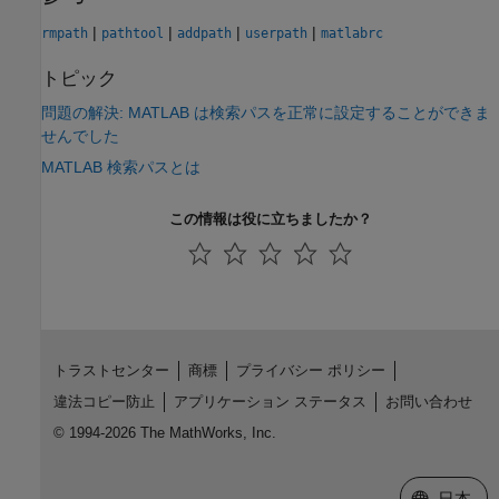
|
|
|
|
rmpath
pathtool
addpath
userpath
matlabrc
トピック
問題の解決: MATLAB は検索パスを正常に設定することができま
せんでした
MATLAB 検索パスとは
この情報は役に立ちましたか？
トラストセンター
商標
プライバシー ポリシー
違法コピー防止
アプリケーション ステータス
お問い合わせ
© 1994-2026 The MathWorks, Inc.
Web サイ
日本