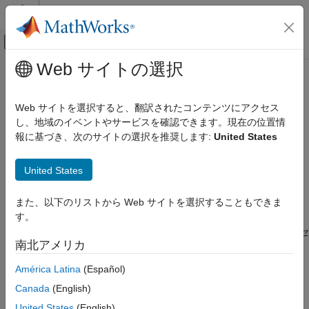
コンテンツへスキップ
MATLAB ヘルプ センター
オフキャンバス ナビゲーション メ
メインコンテンツ
Web サイトの選択
ドキュメンテーションのホーム
restoredefaultpath
MATLAB
Web サイトを選択すると、翻訳されたコンテンツにアクセス
プログラミング
出荷時の検索パスの復元
し、地域のイベントやサービスを確認できます。現在の位置情
ファイルとフォルダー
報に基づき、次のサイトの選択を推奨します:
United States
検索パス
ページ内をすべて折りたたむ
構文
United States
restoredefaultpath
restoredefaultpath
項目一覧
また、以下のリストから Web サイトを選択することもできま
説明
構文
す。
説明
®
は MATLAB
検索パスを出荷時の状態にリセ
restoredefaultpath
南北アメリカ
制限
ットします。既定では、検索パスには MATLAB
フォル
userpath
ダー、
環境変数の一部として定義されたフォルダー、
ヒント
MATLABPATH
América Latina
(Español)
®
および MATLAB と他の MathWorks
製品が提供するフォルダー
代替機能
Canada
(English)
が含まれます。
バージョン履歴
United States
(English)