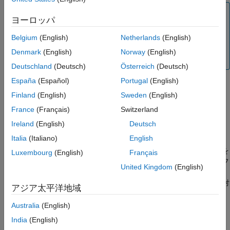
参考
メモ
ヨーロッパ
は、検索パスが破損したため
restoredefaultpath
MATLAB の起動時に問題が発生した場合にのみ使用して
Belgium
(English)
Netherlands
(English)
ください。一般的な検索パスのクリーンアップについて
Denmark
(English)
Norway
(English)
は、
代替機能
を参照してください。
Deutschland
(Deutsch)
Österreich
(Deutsch)
España
(Español)
Portugal
(English)
Finland
(English)
Sweden
(English)
起動時に MATLAB が正しく初期化されない場合は、
と
の両方を呼び出してください。
restoredefaultpath
matlabrc
France
(Français)
Switzerland
詳細については、
問題の解決: MATLAB は検索パスを正常に設定
Ireland
(English)
Deutsch
することができませんでした
を参照してください。
Italia
(Italiano)
English
MATLAB では、UNC パス名からの
の発行を
restoredefaultpath
Luxembourg
(English)
Français
サポートしていません。これを行うと、MATLAB で検索パスのフ
United Kingdom
(English)
ァイルを検索できなくなる場合があります。UNC パス名から
を使用した場合は、現在のフォルダーを絶対
restoredefaultpath
アジア太平洋地域
パスに変更して予期される動作を復元してから、
コマンドを再実行します。
restoredefaultpath
Australia
(English)
India
(English)
制限