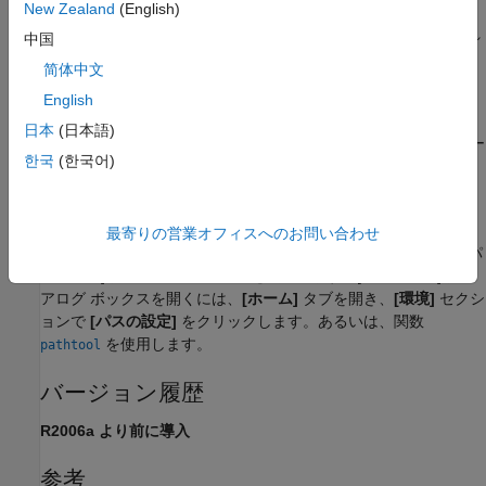
New Zealand
(English)
は
MATLAB Online™
ではサポートされ
restoredefaultpath
中国
ていません。
简体中文
English
ヒント
日本
(日本語)
サポート パッケージ、アドオン、その他の特別なフォルダー
한국
(한국어)
は、
によってパスから削除されます。
restoredefaultpath
代替機能
最寄りの営業オフィスへのお問い合わせ
一般的な検索パスのクリーンアップには、関数
または [パ
rmpath
スの設定] ダイアログ ボックスを使用します。[パスの設定] ダイ
アログ ボックスを開くには、
[ホーム]
タブを開き、
[環境]
セクシ
ョンで
[パスの設定]
をクリックします。あるいは、関数
を使用します。
pathtool
バージョン履歴
R2006a より前に導入
参考