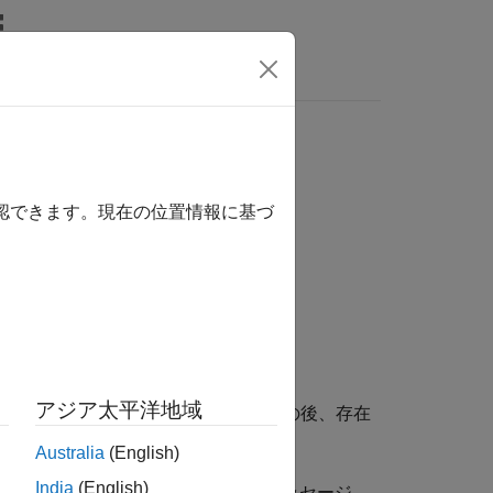
wers
確認できます。現在の位置情報に基づ
アジア太平洋地域
B は自動的に
を実行し、その後、存在
matlabrc
Australia
(English)
India
(English)
ム管理者は、
を変更してメッセージ、