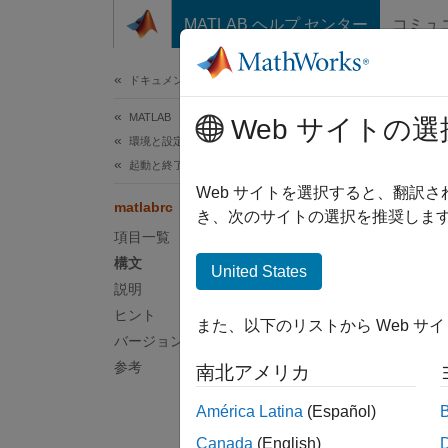
コンテンツへスキップ
MATLAB ヘルプ センター
コミュ
ドキュメ
ドキュメンテーションのホーム
MATLAB
mat
Web サイトの選
環境と設定
起動と終了
システ
Web サイトを選択すると、翻訳
matlabrc
き、次のサイトの選択を推奨します
項目一覧
ページ
構文
構文
United States
説明
matlab
ヒント
また、以下のリストから Web サ
説明
バージョン履歴
参考
南北アメリカ
matlab
する場
América Latina
(Español)
Canada
(English)
複数の