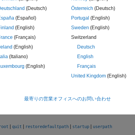
すべてのユーザーに適用されるその他のコードを追加します。
Deutschland
(Deutsch)
Österreich
(Deutsch)
ダーにあります。
España
(Español)
Portugal
(English)
inland
(English)
Sweden
(English)
システムでは、
スクリプトを使用して MATLAB の
startup
フォルダーに置きます。
th
France
(Français)
Switzerland
reland
(English)
Deutsch
ト
talia
(Italiano)
English
ド プロンプトで定義したオプションを使用して MATLAB 
Luxembourg
(English)
Français
ンの指定
を参照してください。
United Kingdom
(English)
ジョン履歴
6a より前に導入
最寄りの営業オフィスへのお問い合わせ
|
|
|
|
root
quit
restoredefaultpath
startup
userpath