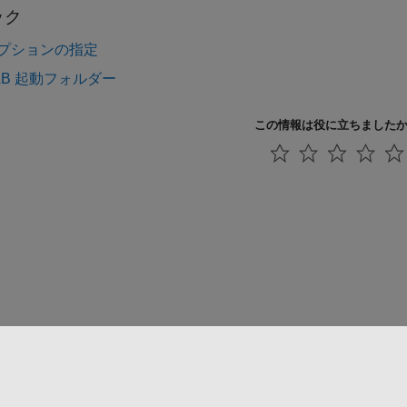
ック
プションの指定
AB 起動フォルダー
この情報は役に立ちました
法コピー防止
アプリケーション ステータス
お問い合わせ