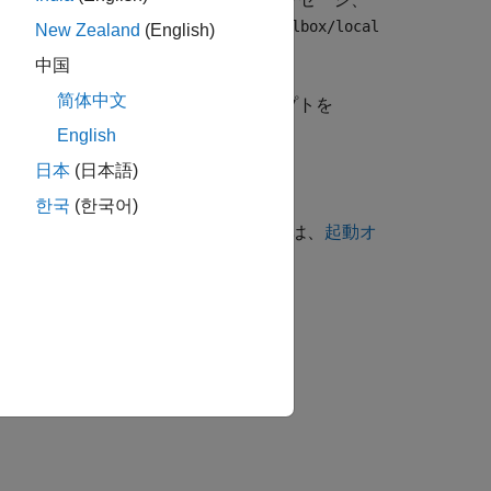
matlabrc
スクリプトは
matlabrc
/toolbox/local
matlabroot
New Zealand
(English)
中国
简体中文
開始をカスタマイズします。このスクリプトを
English
日本
(日本語)
한국
(한국어)
を開始することもできます。詳細については、
起動オ