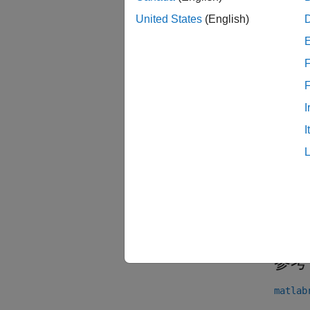
定義、
United States
(English)
フォル
F
個別の
userpa
I
ヒン
I
コマン
プショ
バー
R200
参考
matlab