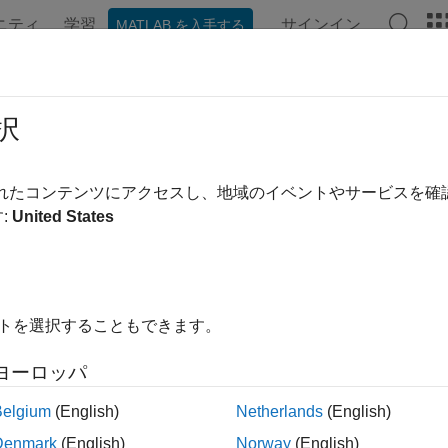
ニティ
学習
サインイン
MATLAB を入手する
ンテーション
例
関数
アプリ
ビデオ
MATLAB Ans
labrc
択
ム管理者が定義する
MATLAB
の開始スクリプト
されたコンテンツにアクセスし、地域のイベントやサービスを
:
United States
内をすべて折りたたむ
rc
イトを選択することもできます。
ヨーロッパ
®
は MATLAB
プログラムを初期化します。開始時に MATLA
rc
合は
スクリプトを実行します。
startup
Belgium
(English)
Netherlands
(English)
Denmark
(English)
Norway
(English)
ユーザーやネットワークされたシステムを管理しているシステ