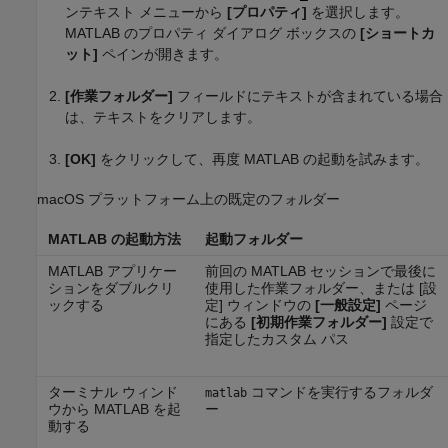
ンテキスト メニューから
[プロパティ]
を選択します。
MATLAB のプロパティ ダイアログ ボックスの
[ショートカ
ット]
ペインが開きます。
[作業フォルダー]
フィールドにテキストが含まれている場合
は、テキストをクリアします。
[OK]
をクリックして、再度 MATLAB の起動を試みます。
macOS
プラットフォーム上の既定のフォルダー
MATLAB の起動方法
起動フォルダー
MATLAB アプリケー
前回の MATLAB セッションで最後に
ションをダブルクリ
使用した作業フォルダー、または [設
ックする
定] ウィンドウの
[一般設定]
ページ
にある
[初期作業フォルダー]
設定で
指定したカスタム パス
ターミナル ウィンド
コマンドを実行するフォルダ
matlab
ウから MATLAB を起
ー
動する