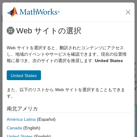
コンテンツへスキップ
MATLAB ヘルプ センター
オフキャンバス ナビゲーション メ
メインコンテンツ
Web サイトの選択
ドキュメンテーションのホーム
MATLAB
起動フォルダー
MATLAB
Web サイトを選択すると、翻訳されたコンテンツにアクセス
環境と設定
既定の起動フォルダー
し、地域のイベントやサービスを確認できます。現在の位置情
起動と終了
報に基づき、次のサイトの選択を推奨します:
United States
®
既定では、MATLAB
は MATLAB の起動方法に基づいて起動フォ
ルダーを設定します。起動フォルダーを特定するには、MATLAB
MATLAB 起動フォルダー
United States
を起動してからすぐ、他のコマンドを入力する前にコマンド ライ
項目一覧
ンで「
」と入力します。起動フォルダーは、[設定] ウィンドウ
pwd
既定の起動フォルダー
の
[一般設定]
オプションを使用して変更できます。このフォルダ
また、以下のリストから Web サイトを選択することもできま
起動フォルダーの変更
ーは頻繁に使用するフォルダーにすると便利です。
す。
userpath を初期作業フォルダーに使用
南北アメリカ
参考
メモ
América Latina
(Español)
ファイルが現在のフォルダーを変更している場
startup.m
合は、この値が初期作業フォルダーの値をオーバーライド
Canada
(English)
します。
ステートメントを
に追加しないで
cd
startup.m
United States
(English)