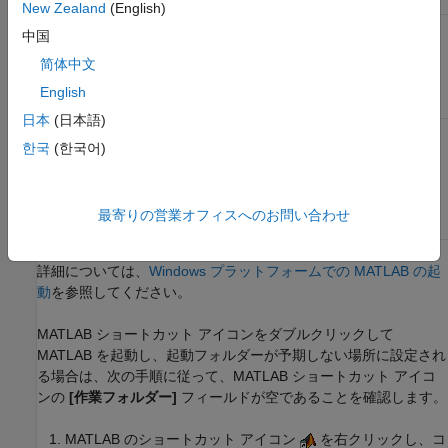
New Zealand
(English)
MATLAB に関連付け
ファイルが含まれているフォルダー
中国
られたファイル タイ
プをダブルクリック
简体中文
する
English
日本
(日本語)
Windows エクスプロ
前回の MATLAB セッションで最後に
한국
(한국어)
ーラー
ツールで
使用した作業フォルダー、または
[初
実行可能
期作業フォルダー]
設定で指定したカ
matlab.exe
ファイルをダブルク
スタム パス
リックする
最寄りの営業オフィスへのお問い合わせ
詳細については、
Windows プラットフォームでの MATLAB の起
動
を参照してください。
MATLAB ショートカット アイコンをダブルクリックして
MATLAB を起動し、起動フォルダーが予期しない場所に設定され
る場合は、次の手順に従って、MATLAB ショートカット アイコ
ンの
[作業フォルダー]
フィールドが空であることを確認します。
MATLAB のショートカット アイコン
を右クリックし、コ