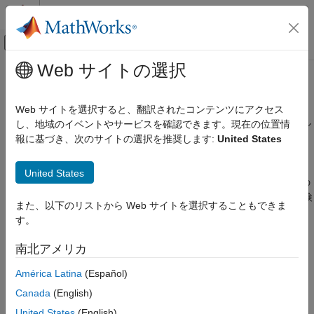
コンテンツへスキップ
MATLAB ヘルプ センター
オフキャンバス ナビゲーション メ
メインコンテンツ
Web サイトの選択
ドキュメンテーションのホーム
MATLAB
検索パスとは
MATLAB
Web サイトを選択すると、翻訳されたコンテンツにアクセス
プログラミング
®
MATLAB
検索パスは、ファイル システムにあるすべてのフォル
し、地域のイベントやサービスを確認できます。現在の位置情
ファイルとフォルダー
ダーのサブセットです。MATLAB では検索パスを使用して、
報に基づき、次のサイトの選択を推奨します:
United States
検索パス
®
MathWorks
製品で使用されるファイルを効率的に検出します。
United States
MATLAB 検索パスとは
検索パス上のフォルダーの順序は重要です。検索パス上の複数の
フォルダーに同じ名前のファイルが存在する場合、MATLAB は検
項目一覧
また、以下のリストから Web サイトを選択することもできま
索パスの最上位に一番近いフォルダーのファイルを使用します。
検索パス上の userpath フォルダー
す。
環境変数 MATLABPATH
既定の設定では、検索パス上には次のものがあります。
南北アメリカ
検索パス上にファイルとフォルダーがあるか
どうかの確認
MATLAB
フォルダー。起動時に検索パスに追加さ
userpath
América Latina
(Español)
検索パスとシステム パスの違い
れ、ユーザー ファイルの既定の保存場所となっています。
Canada
(English)
MATLAB 検索パスの保存
参考
United States
(English)