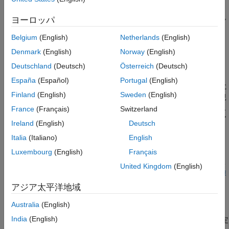
環境変数
の一部として定義されるフォルダー
MATLABPATH
ヨーロッパ
MATLAB や他の MathWorks 製品により提供されるフォルダ
ー。これらのフォルダーは
にあります
matlabroot
/toolbox
Belgium
(English)
Netherlands
(English)
(
はコマンド ウィンドウで
を実行す
matlabroot
matlabroot
Denmark
(English)
Norway
(English)
ると表示されるフォルダー)。
Deutschland
(Deutsch)
Österreich
(Deutsch)
クラス フォルダー、名前空間フォルダー、
フォルダー、
private
España
(Español)
Portugal
(English)
および
フォルダーは、検索パスの一部として明示的に
resources
Finland
(English)
Sweden
(English)
指定できない特殊なフォルダーです。特殊フォルダーは、その親
フォルダーがパスの一部として指定されると、暗黙的に検索パス
France
(Français)
Switzerland
に追加されます。特殊フォルダー内のファイルやフォルダーにア
Ireland
(English)
Deutsch
クセスするには、その親フォルダーをパスに追加しなければなり
Italia
(Italiano)
English
ません。
Luxembourg
(English)
Français
実行するファイルのフォルダーを検索パスに明示的に追加するこ
United Kingdom
(English)
とができます。検索パスへのファイル追加の詳細については、
検
索パス上のフォルダーの変更
を参照してください。
アジア太平洋地域
検索パス上の userpath フォルダー
Australia
(English)
India
(English)
フォルダーは検索パス上の最初のフォルダーです。既定
userpath