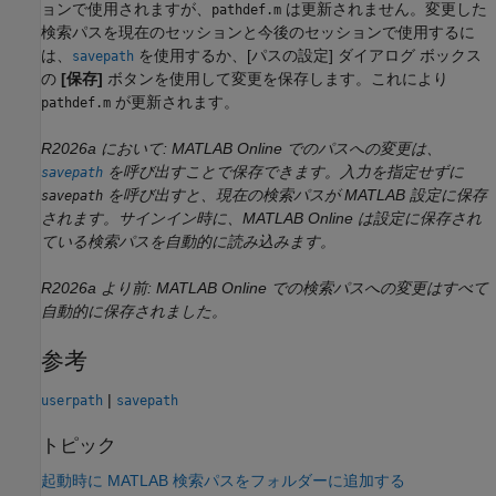
ョンで使用されますが、
は更新されません。変更した
pathdef.m
検索パスを現在のセッションと今後のセッションで使用するに
は、
を使用するか、[パスの設定] ダイアログ ボックス
savepath
の
[保存]
ボタンを使用して変更を保存します。これにより
が更新されます。
pathdef.m
R2026a において:
MATLAB Online
でのパスへの変更は、
を呼び出すことで保存できます。入力を指定せずに
savepath
を呼び出すと、現在の検索パスが MATLAB 設定に保存
savepath
されます。サインイン時に、MATLAB Online は設定に保存され
ている検索パスを自動的に読み込みます。
R2026a より前:
MATLAB Online
での検索パスへの変更はすべて
自動的に保存されました。
参考
|
userpath
savepath
トピック
起動時に MATLAB 検索パスをフォルダーに追加する