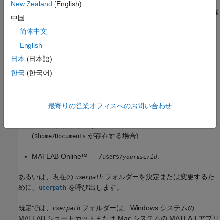
では、MATLAB が起動時に
フォルダーを検索パスに追
userpath
New Zealand
(English)
加します。このフォルダーは、MATLAB で使用するファイルを保
中国
存する場所として便利です。
简体中文
既定の
フォルダーはプラットフォームごとに異なりま
userpath
English
す。
日本
(日本語)
®
한국
(한국어)
Windows
プラットフォーム —
%USERPROFILE%/Documents/MATLAB
Mac
プラットフォーム —
最寄りの営業オフィスへのお問い合わせ
$home/Documents/MATLAB
®
Linux
プラットフォーム —
$home/Documents/MATLAB
(
が存在する場合)
$home/Documents
MATLAB Online™
—
.
/users/
youruserid
あるいは、現在の
フォルダーを決定または変更するた
userpath
めに、
を呼び出します。
userpath
既定では、
フォルダーは、Windows システムの
userpath
MATLAB ショートカットまたは
Mac
システムの MATLAB アプリ