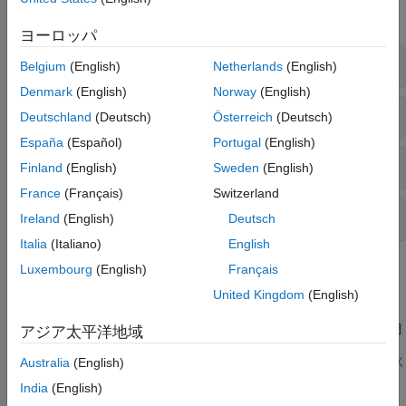
すべて展開する
ヨーロッパ
極と零点の位置
Belgium
(English)
Netherlands
(English)
Denmark
(English)
Norway
(English)
余裕
Deutschland
(Deutsch)
Österreich
(Deutsch)
España
(Español)
Portugal
(English)
極-零点プロット
Finland
(English)
Sweden
(English)
France
(Français)
Switzerland
根軌跡
Ireland
(English)
Deutsch
Italia
(Italiano)
English
注目の例
Luxembourg
(English)
Français
United Kingdom
(English)
極と零点の位置
動的システムの極と零点の位置をグラフィカルおよび数値的に調
アジア太平洋地域
べます。
ライブ スクリプトを開く
Australia
(English)
ゲイン余裕と位相余裕の評価
India
(English)
制御システムの閉ループの応答特性の安定余裕の効果を調べま