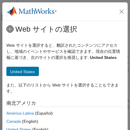
コンテンツへスキップ
MATLAB ヘルプ センター
オフキャンバス ナビゲーション メ
メインコンテンツ
Web サイトの選択
ドキュメンテーションのホーム
安定性解析
制御システム
Web サイトを選択すると、翻訳されたコンテンツにアクセス
ゲイン余裕と位相余裕、極と零点の位置
し、地域のイベントやサービスを確認できます。現在の位置情
Control System Toolbox
安定性は、制御できなくなったり、機器が損傷を受けることを避
報に基づき、次のサイトの選択を推奨します:
United States
線形解析
けるための、制御システムに対する基準の要件です。線形フィー
カテゴリ
ドバック システムでは、安定性は閉ループ伝達関数の極を見るこ
United States
とで評価できます。
時間領域および周波数領域解析
安定性解析
また、以下のリストから Web サイトを選択することもできま
ゲイン余裕と位相余裕は、ゲインの交差周波数でどの程度のゲイ
モード分解とスペクトル分解
す。
ンまたは位相の変化によって安定性が失われるかを測定します。
感度解析
これらの 2 つの量は共に、閉ループの安定性に対して推定される
南北アメリカ
受動性およびセクター境界
"安全性の余裕"
を示します。安定余裕が小さいほど、安定性は低
プロットのカスタマイズ
下します。
América Latina
(Español)
Canada
(English)
関数
United States
(English)