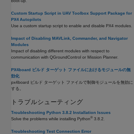
boot-up.
Custom Startup Script in UAV Toolbox Support Package for
PX4 Autopilots
Use a custom startup script to enable and disable PX4 modules.
Impact of Disabling MAVLink, Commander, and Navigator
Modules
Impact of disabling different modules with respect to
communication with QGroundControl or Mission Planner.
PX4board ビルド ターゲット ファイルにおけるモジュールの無
効化
px4board ビルド ターゲット ファイルで制御モジュールを無効に
する。
トラブルシューティング
Troubleshooting Python 3.8.2 Installation Issues
®
Solve the problems while installing Python
3.8.2.
Troubleshooting Test Connection Error