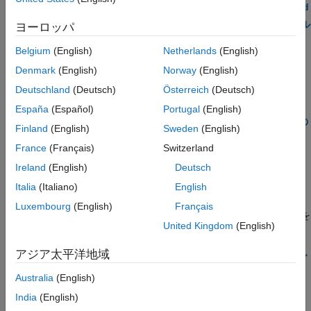
Install Python 3.8.2 on Windows for Firmware Upload
PX4 Autopilot での Connected I/O シミュレ
ーションの実行
Windows Subsystem for Linux (WSL2) のインストール
ヨーロッパ
PX4 Autopilot (エクスターナル モード) での
Windows Subsystem for Linux (WSL2) の設定
監視と調整シミュレーションの実行
Belgium
(English)
Netherlands
(English)
Install Ubuntu Distribution for Windows Subsystem
SD カードへの飛行データの記録
Denmark
(English)
Norway
(English)
for Linux (WSL)
プロセッサインザループ (PIL) シミュレーシ
Windows Subsystem for Linux (WSL2) への PX4 ソー
Deutschland
(Deutsch)
Österreich
(Deutsch)
ョンによる検証
ス コードのダウンロード
España
(Español)
Portugal
(English)
PX4 ホスト ターゲット (PX4 ソフトウェア
Windows Subsystem for Linux での PX4 Toolchain の
インザループ、SITL) を使用したホスト コ
Finland
(English)
Sweden
(English)
ンピューターへの PX4 の展開
設定
France
(Français)
Switzerland
PX4 を使用したハードウェアインザループ
シミュレーション (HITL)
Linux インストール
Ireland
(English)
Deutsch
Linux での UAV Toolbox Support Package for PX4
Italia
(Italiano)
English
Autopilots のインストール
Luxembourg
(English)
Français
サポート パッケージをインストールしてハードウェア設定画面を
United Kingdom
(English)
起動する。
アジア太平洋地域
Ubuntu 20.04 および 22.04 への PX4 ソース コードのダ
ウンロード
Australia
(English)
Ubuntu 20.04 および 22.04 での PX4 Toolchain の設定
India
(English)