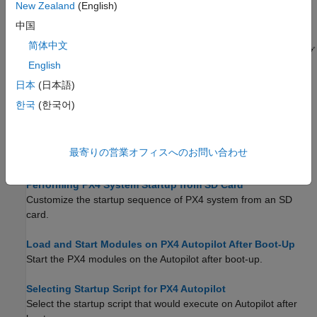
New Zealand
(English)
トピック
中国
WSL1 から WSL2 へのアップグレード
简体中文
Windows Subsystem for Linux のバージョンを WSL2 にアップグ
English
レードする。
日本
(日本語)
WSL 2 での PX4 Firmware のパスの検出
한국
(한국어)
WSL 2 で PX4 のパスを見つけて検証する。
Enabling or Disabling Default PX4 Controllers
最寄りの営業オフィスへのお問い合わせ
®
®
Enable or disable the default PX4
controllers in Simulink
.
Performing PX4 System Startup from SD Card
Customize the startup sequence of PX4 system from an SD
card.
Load and Start Modules on PX4 Autopilot After Boot-Up
Start the PX4 modules on the Autopilot after boot-up.
Selecting Startup Script for PX4 Autopilot
Select the startup script that would execute on Autopilot after