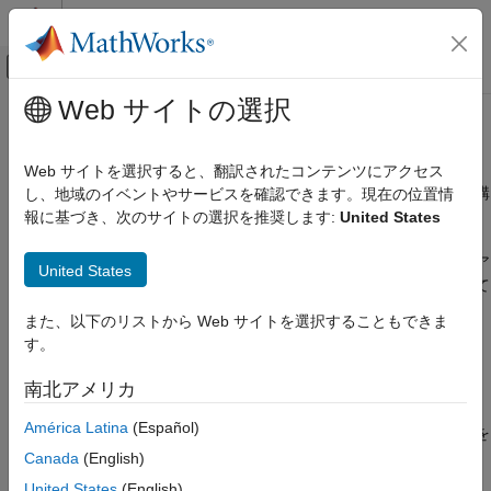
コンテンツへスキップ
MATLAB ヘルプ センター
オフキャンバス ナビゲーション メ
メインコンテンツ
Web サイトの選択
ドキュメンテーションのホーム
設定とコンフィギュレーション
ロボティクスおよび自律システム
Web サイトを選択すると、翻訳されたコンテンツにアクセス
航空宇宙、防衛
ハードウェア サポートをインストールし、ハードウェア接続を構
し、地域のイベントやサービスを確認できます。現在の位置情
成する
報に基づき、次のサイトの選択を推奨します:
United States
UAV Toolbox
ハードウェア セットアップ プロセスでは、各手順の指示が画面
自動操縦ハードウェア インターフェイス
上に示されます。これらのトピックには、ハードウェア セットア
United States
UAV Toolbox Support Package for PX4
ップ プロセスを正常に完了するのに役立つ追加情報が記載されて
Autopilots
います。
また、以下のリストから Web サイトを選択することもできま
カテゴリ
す。
Windows インストール
UAV Toolbox Support Package for PX4
Autopilots 入門
Windows での UAV Toolbox Support Package for PX4
南北アメリカ
設定とコンフィギュレーション
Autopilots のインストール
アルゴリズムの開発と PX4 Autopilot での展
América Latina
(Español)
サポート パッケージをインストールしてハードウェア設定画面を
開
起動する。
Canada
(English)
モーターおよびサーボへのアクチュエータ
の値の書き込み
United States
(English)