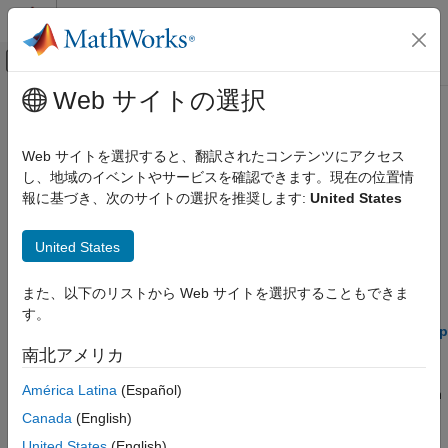
コンテンツへスキップ
MATLAB ヘルプ センター
オフキャンバス ナビゲーション メ
メインコンテンツ
Web サイトの選択
ドキュメンテーションのホーム
プロセッサインザループ (PIL) シミ
ロボティクスおよび自律システム
ュレーションによる検証
Web サイトを選択すると、翻訳されたコンテンツにアクセス
航空宇宙、防衛
し、地域のイベントやサービスを確認できます。現在の位置情
報に基づき、次のサイトの選択を推奨します:
United States
UAV Toolbox
プロセッサインザループ (PIL) シミュレーションによる検証と妥
当性確認
自動操縦ハードウェア インターフェイス
United States
プロセッサインザループ (PIL) を使用したコード検証と妥当性確
UAV Toolbox Support Package for PX4
認のための UAV Toolbox Support Package for PX4 Autopilots の
Autopilots
使用方法を学習します。
また、以下のリストから Web サイトを選択することもできま
カテゴリ
す。
UAV Toolbox Support Package for PX4
Code Verification and Validation with Processor-in-the-Loop
Autopilots 入門
(PIL) Simulation
南北アメリカ
設定とコンフィギュレーション
This example shows you how to use UAV Toolbox™ Support
アルゴリズムの開発と PX4 Autopilot での展
América Latina
(Español)
Package for PX4™ Autopilots for code verification and validation
開
with Processor-in-the-Loop (PIL).
Canada
(English)
モーターおよびサーボへのアクチュエータ
の値の書き込み
United States
(English)