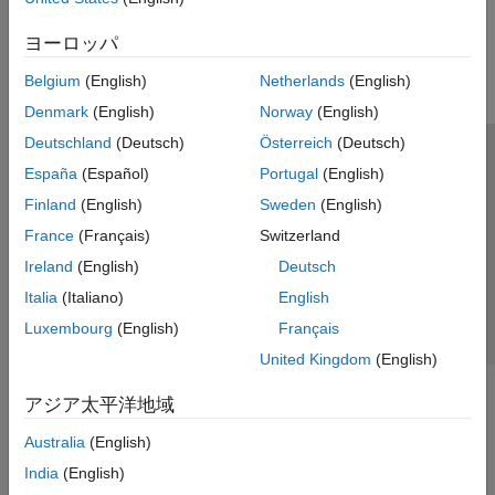
この情報は役に立ちましたか？
PX4 Autopilot での Connected I/O シミュレ
ーションの実行
ヨーロッパ
PX4 Autopilot (エクスターナル モード) での
監視と調整シミュレーションの実行
Belgium
(English)
Netherlands
(English)
SD カードへの飛行データの記録
Denmark
(English)
Norway
(English)
プロセッサインザループ (PIL) シミュレーシ
Deutschland
(Deutsch)
Österreich
(Deutsch)
ョンによる検証
トラストセンター
商標
プライバシー ポリシー
España
(Español)
Portugal
(English)
PX4 ホスト ターゲット (PX4 ソフトウェア
インザループ、SITL) を使用したホスト コ
違法コピー防止
アプリケーション ステータス
お問い合わせ
Finland
(English)
Sweden
(English)
ンピューターへの PX4 の展開
© 1994-2026 The MathWorks, Inc.
France
(Français)
Switzerland
PX4 を使用したハードウェアインザループ
シミュレーション (HITL)
Ireland
(English)
Deutsch
Web サイ
日本
Italia
(Italiano)
English
Luxembourg
(English)
Français
United Kingdom
(English)
アジア太平洋地域
Australia
(English)
India
(English)