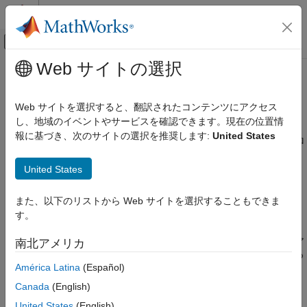
コンテンツへスキップ
MATLAB ヘルプ センター
オフキャンバス ナビゲーション メ
メインコンテンツ
Web サイトの選択
ドキュメンテーションのホーム
自動操縦ハードウェア インターフ
ロボティクスおよび自律システム
ェイス
Web サイトを選択すると、翻訳されたコンテンツにアクセス
航空宇宙、防衛
し、地域のイベントやサービスを確認できます。現在の位置情
報に基づき、次のサイトの選択を推奨します:
United States
®
®
UAV Toolbox
PX4
および ArduPilot
の周辺装置にアクセスし、MAVLink プロ
トコルを使用して通信する
カテゴリ
United States
PX4 および ArduPilot のソフトウェアを実行する自動操縦
UAV Toolbox 入門
®
(Pixhawk
Cube Orange や 6c など) 向けに、飛行制御アルゴリ
リファレンス アプリケーション
ズムを生成し、展開します。ソフトウェアインザループ (SITL)
また、以下のリストから Web サイトを選択することもできま
およびハードウェアインザループ (HITL) のシミュレーションを
自動操縦ハードウェア インターフェイス
す。
実行し、飛行制御アルゴリズムを検証します。Micro Air Vehicle
UAV Toolbox Support Package for PX4
Link (MAVLink) 通信プロトコルを使用し、自動操縦ハードウェア
南北アメリカ
Autopilots
と通信します。サポートされている自動操縦の完全なリストにつ
UAV Toolbox Support Package for
América Latina
(Español)
いては、
サポートされている PX4 Autopilot
を参照してください。
ArduPilot Autopilots
Canada
(English)
MAVLink のサポート
カテゴリ
フライト ログ解析
United States
(English)