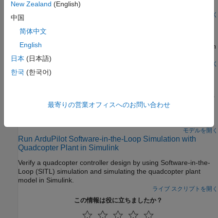
New Zealand
(English)
design a position controller for a quadcopter.
ライブ スクリプトを開く
中国
Receive Mission and Flight Parameter Data in Simulink
简体中文
Using MAVLink Microservices
English
Implement MAVLink Microservices in Simulink to receive mission
and flight parameter data from QGroundControl.
日本
(日本語)
ライブ スクリプトを開く
Design Quadrotor Position and Attitude Controllers for
한국
(한국어)
ArduCopter
Use the UAV Toolbox Support Package for ArduPilot® Autopilots
to design position and attitude controller for ArduCopter in
最寄りの営業オフィスへのお問い合わせ
Simulink®. This example is designed to run with the ArduPilot
Host Target, allowing you to perform Software-in-the-Loop (SITL)
simulation.
モデルを開く
Run ArduPilot Software-in-the-Loop Simulation with
Quadcopter Plant in Simulink
Verify a quadcopter controller design by using Software-in-the-
Loop (SITL) simulation and simulating the quadcopter plant
model in Simulink.
ライブ スクリプトを開く
この情報は役に立ちましたか？