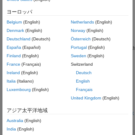
シナリオ シミュレーション
UAV Toolbox Support Package for PX4 Autopilots
ヨーロッパ
ガイダンス、ナビゲーション、制御
UAV Toolbox
を使用して PX4 Autopilot の周辺装置にアクセス
®
モーション プランニング
し、Embedded Coder
を使用して飛行制御アルゴリズムを自動
Belgium
(English)
Netherlands
(English)
的に構築および展開する
座標の変換
Denmark
(English)
Norway
(English)
UAV Toolbox Support Package for ArduPilot Autopilots
Deutschland
(Deutsch)
Österreich
(Deutsch)
UAV Toolbox
を使用して ArduPilot Autopilot の周辺装置にアクセ
España
(Español)
Portugal
(English)
スし、Embedded Coder を使用して飛行制御アルゴリズムを自動
的に構築および展開する
Finland
(English)
Sweden
(English)
MAVLink のサポート
France
(Français)
Switzerland
Micro Air Vehicle Link 通信プロトコルのダイアレクトとメッセー
Ireland
(English)
Deutsch
ジ
Italia
(Italiano)
English
注目の例
Luxembourg
(English)
Français
United Kingdom
(English)
Read GPS Data from PX4 Autopilot
Read GPS data from PX4 autopilot in Simulink using GPS block.
アジア太平洋地域
ライブ スクリプトを開く
Design and Tune Quadcopter Position Controller for PX4
Australia
(English)
Autopilot
India
(English)
Use the UAV Toolbox Support Package for PX4® Autopilots to