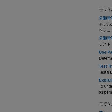
モデ
分類学
モデル
をチェ
分類学
テスト
Use Pa
Determi
Test T
Test tr
Explai
To unde
as perm
モデ