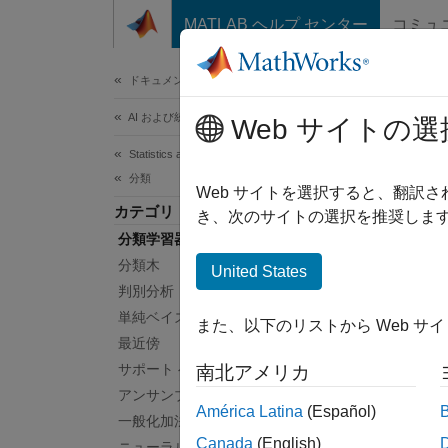
コンテンツへスキップ
MATLAB ヘルプ センター
コミュ
ドキュメ
ドキュメンテーションのホーム
AI および統計
分
Web サイトの選
Statistics and Machine Learning Toolbox
分類
分類モ
Web サイトを選択すると、翻訳
カテゴリ
バイナ
き、次のサイトの選択を推奨します
分類学習器アプリ
す。複
ムの決
分類木
United States
判別分析
このフ
単純ベイズ
また、以下のリストから Web サ
示して
最近傍
サポート ベクター マシン分類
南北アメリカ
アンサンブル分類
América Latina
(Español)
一般化加法モデル
Canada
(English)
ニューラル ネットワーク