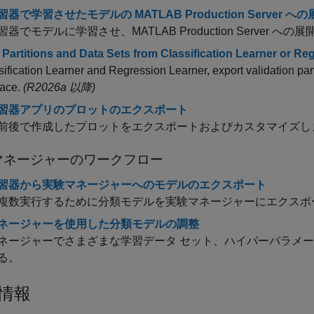
器で学習させたモデルの MATLAB Production Server への
習器でモデルに学習させ、
MATLAB Production Server
への展
 Partitions and Data Sets from Classification Learner or Re
sification Learner and Regression Learner, export validation partit
ace.
(R2026a 以降)
習器アプリのプロットのエクスポート
前後で作成したプロットをエクスポートおよびカスタマイズし
マネージャーのワークフロー
習器から実験マネージャーへのモデルのエクスポート
複数実行するために分類モデルを実験マネージャーにエクスポ
ネージャーを使用した分類モデルの調整
ネージャーでさまざまな学習データ セット、ハイパーパラメ
る。
情報