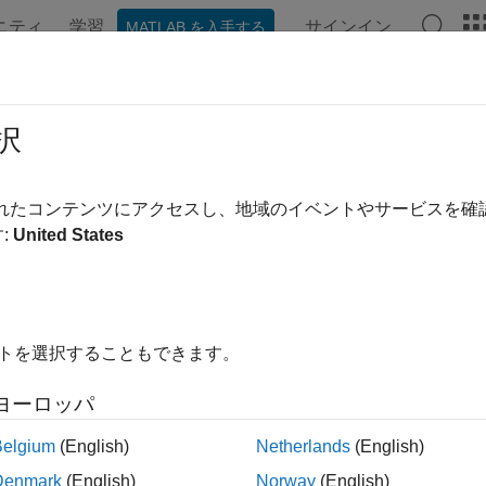
ニティ
学習
サインイン
MATLAB を入手する
ンテーション
例
関数
ブロック
アプリ
ビデオ
類学習器アプリ
択
デルの対話的な学習、検証、調整
されたコンテンツにアクセスし、地域のイベントやサービスを
リ問題またはマルチクラス問題用に分類モデルの学習と検証を
:
United States
数のモデルに学習をさせた後で、検証誤差を並べて比較し、最
定方法については、
分類学習器アプリにおける分類モデルの学
ローチャートは、分類学習器アプリで分類モデル、または分類
イトを選択することもできます。
います。
ヨーロッパ
Belgium
(English)
Netherlands
(English)
Denmark
(English)
Norway
(English)