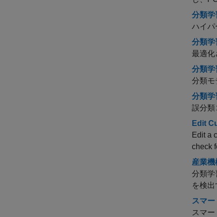
分類学
ハイパ
分類学
最適化
分類学
分類モ
分類学
誤分類
Edit C
Edit a 
check fo
産業機
分類学
を検出
スマート
スマー