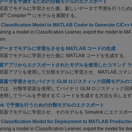
データを予測するための分類モデルのエクスポート
習器でモデルに学習させた後、新しいデータで予測を行うため
®
AB
Compiler™
にモデルを展開する。
 Classification Model to MATLAB Coder to Generate C/C++
raining a model in Classification Learner, export the model to
MA
ion.
データでモデルに学習をさせる MATLAB コードの生成
習器でモデルに学習させた後に MATLAB コードを生成する。
習アプリからエクスポートされたモデルを使用したコマンド 
習器アプリを使用して分類モデルに学習させ、MATLAB コマンド
習器で学習させたバイナリ GLM ロジスティック回帰モデルの
では、分類学習器を使用してバイナリ GLM ロジスティック
使用してラベルを予測する C コードを生成する方法を示しま
ulink で予測を行うための分類モデルのエクスポート
習器でモデルに学習させ、そのモデルを Simulink にエクスポ
 Classification Model for Deployment to MATLAB Productio
raining a model in Classification Learner, export the model for d