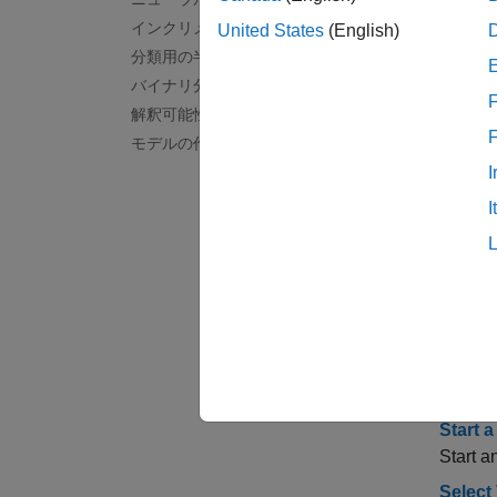
分類学
インクリメンタル学習
United States
(English)
クスポ
分類用の半教師あり学習
さい。
バイナリ分類の公平性
F
解釈可能性
回帰モ
モデルの作成と評価
I
アプ
I
分類
実験
トピ
一般
Start 
Start a
Select