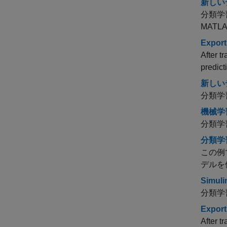
新しい
分類学
MATL
Export
After t
predict
新しい
分類学
機械学
分類学
分類学
この例
デルを
Sim
分類学
Export
After t