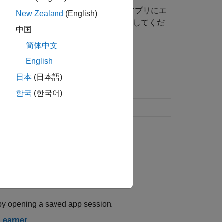
場合は、モデルを実験マネージャー アプリにエ
New Zealand
(English)
ャーへのモデルのエクスポート
を参照してくだ
中国
简体中文
てください。
English
日本
(日本語)
한국
(한국어)
類するようにモデルを学習させる
実験の作成と実行
(R2023a 以降)
r by opening a saved app session.
 Learner