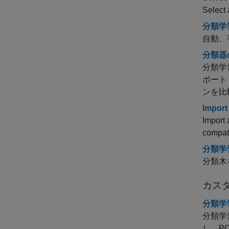
Select 
分類学
自動、
分類器
分類学
ポート
ンを比
Import
Import 
compati
分類学
分類木
カス
分類学
分類学
し、P