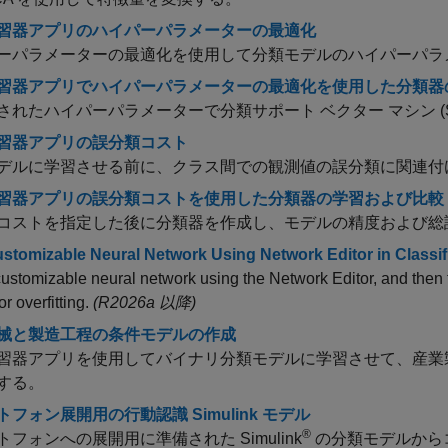
習器アプリのハイパーパラメーターの最適化
ーパラメーターの最適化を使用して分類モデルのハイパーパラ
習器アプリでハイパーパラメーターの最適化を使用した分類器
されたハイパーパラメーターで分類サポート ベクター マシン (
習器アプリの誤分類コスト
デルに学習させる前に、クラス間での観測値の誤分類に関連付
習器アプリの誤分類コストを使用した分類器の学習および比較
コストを指定した後に分類器を作成し、モデルの精度および総
ustomizable Neural Network Using Network Editor in Classif
customizable neural network using the Network Editor, and then t
r overfitting.
(R2026a 以降)
械と製造工程の条件モデルの作成
習器アプリを使用してバイナリ分類モデルに学習させて、産業
する。
フォン展開用の行動認識 Simulink モデル
®
トフォンへの展開用に準備された Simulink
の分類モデルから