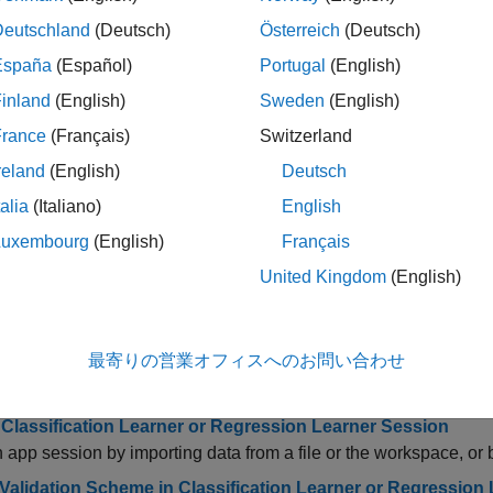
習器で学習させたいずれかのモデルを使用して実験を実行する
Deutschland
(Deutsch)
Österreich
(Deutsch)
ートできます。詳細については、
分類学習器から実験マネージ
España
(Español)
Portugal
(English)
inland
(English)
Sweden
(English)
デルの学習と検証を行う方法については、
回帰学習器
を参照し
France
(Français)
Switzerland
reland
(English)
Deutsch
リ
talia
(Italiano)
English
学習器
教師あり機械学習を使用して、データを分
Luxembourg
(English)
Français
United Kingdom
(English)
マネージャー
機械学習モデルの学習および比較に向けた
ック
最寄りの営業オフィスへのお問い合わせ
的なワークフロー
a Classification Learner or Regression Learner Session
n app session by importing data from a file or the workspace, o
 Validation Scheme in Classification Learner or Regression