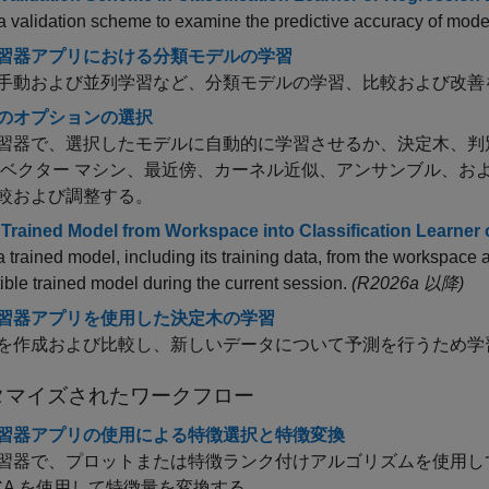
a validation scheme to examine the predictive accuracy of models
習器アプリにおける分類モデルの学習
手動および並列学習など、分類モデルの学習、比較および改善
のオプションの選択
習器で、選択したモデルに自動的に学習させるか、決定木、判
 ベクター マシン、最近傍、カーネル近似、アンサンブル、お
較および調整する。
 Trained Model from Workspace into Classification Learner
a trained model, including its training data, from the workspace a
ble trained model during the current session.
(R2026a 以降)
習器アプリを使用した決定木の学習
を作成および比較し、新しいデータについて予測を行うため学
タマイズされたワークフロー
習器アプリの使用による特徴選択と特徴変換
習器で、プロットまたは特徴ランク付けアルゴリズムを使用し
CA を使用して特徴量を変換する。