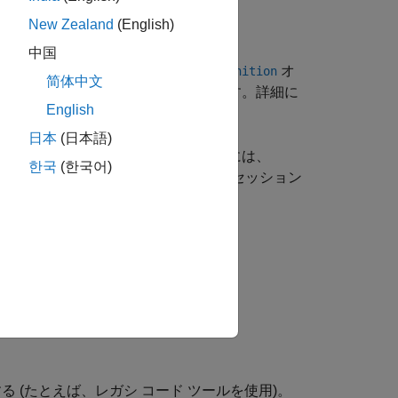
New Zealand
(English)
かの方法を使用する:
中国
オ
link.data.dictionary.EnumTypeDefinition
简体中文
クされたモデルで列挙型を使用できます。詳細に
English
い。
日本
(日本語)
化できる列挙データ型を動的に作成するには、
한국
(한국어)
して作成された列挙は、MATLAB セッション
表現を作成するには、関数
する (たとえば、レガシ コード ツールを使用)。