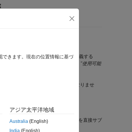
MATLAB Answers
タ型" は、
"列挙型の値" のセットを定義する
確認できます。現在の位置情報に基づ
内で内的に使用する
"列挙型の名前"
と
"使用可能
載された情報を理解していなければなりませ
応じて方法を選択します。
アジア太平洋地域
するには、
クラスを直接サブ
Simulink.IntEnumType
Australia
(English)
India
(English)