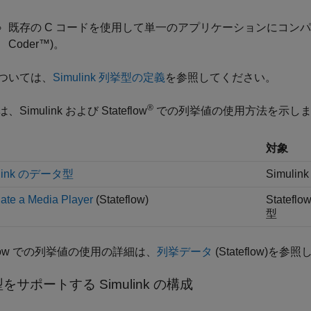
既存の C コードを使用して単一のアプリケーションにコンパイ
Coder™
)。
ついては、
Simulink 列挙型の定義
を参照してください。
®
Simulink および Stateflow
での列挙値の使用方法を示し
対象
ulink のデータ型
Simul
ate a Media Player
(Stateflow)
State
型
eflow での列挙値の使用の詳細は、
列挙データ
(Stateflow)
を参照
型をサポートする
Simulink
の構成