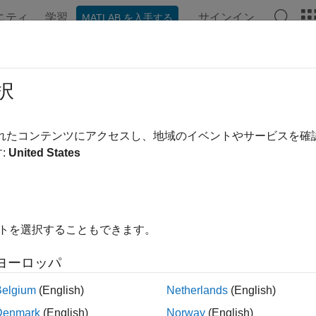
ニティ
学習
サインイン
MATLAB を入手する
ンテーション
例
関数
ブロック
アプリ
ビデオ
ulink
列挙型
択
型データ"
は決まった数の値に制約されるデータです。
"列挙デー
されたコンテンツにアクセスし、地域のイベントやサービスを
®
AB
クラスです。各列挙型の値は、ソフトウェアが生成コード
:
United States
"
から構成されます。
ング コンテキストでの列挙値の使用を開始する前に、
列挙
に記
イトを選択することもできます。
®
nk
モデルで使用する列挙型を定義するには、列挙型の用途に
ヨーロッパ
ATLAB 環境と Simulink 環境の両方で使用可能な列挙を定義
Belgium
(English)
Netherlands
(English)
ラス化して永続的な列挙クラスを作成する。
Denmark
(English)
Norway
(English)