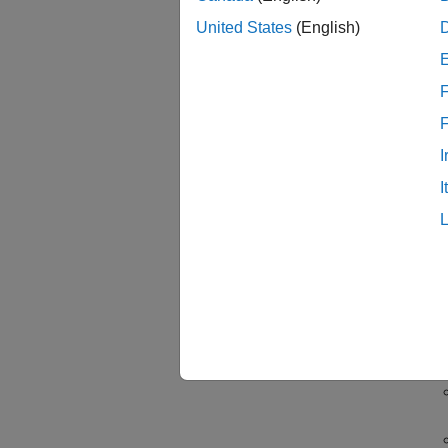
United States
(English)
S
F
I
I
外
Si
こ