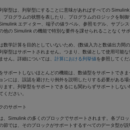
列挙型は、列挙型にすることに意味があればすべての Simuli
、プログラムの状態を表したり、プログラムのロジックを制御
Simulink エディター、端子の値ラベル、参照モデル、サブ
の他の Simulink の機能で特別な要件を課せられることなく
は数学計算を目的としていないため、(数値入力と数値出力間の
列挙型はサポートされません。つまり、数値として使用可能な
ません。詳細については、
計算における列挙値
を参照してくだ
をサポートしないほとんどの機能は、数値型をサポートできません。
ョンには、誤認を避けたり例外を説明したりする必要がある場
ります。列挙型をサポートできるにも関わらずサポートしない
てください。
クのサポート
は、Simulink の多くのブロックでサポートされます。各ブ
の節では、そのブロックがサポートするすべてのデータ型が説