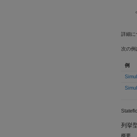
詳細に
次の例は、
例
Sim
Simul
Stat
列挙
概要