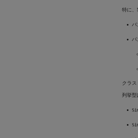
特に、
バ
パ
クラス
列挙型
Si
Si