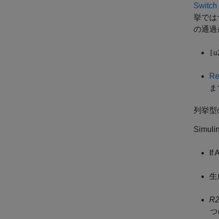
Switch
挙では
の通過
[u
Re
ま
列挙型
Sim
If 
生
R
つ