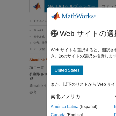
コンテンツへスキップ
MATLAB ヘルプ センター
コミュ
ドキュメ
ドキュメンテーションのホーム
Simulink
Sim
Web サイトの選
モデル化
信号、状態、パラメーターの設定
データ型
"列挙
Web サイトを選択すると、翻訳
MATL
き、次のサイトの選択を推奨します
Simulink 列挙型
な整数
項目一覧
United States
列挙型をサポートする Simulink の構
モデリ
成
ん。
また、以下のリストから Web サ
Simulink 列挙型の制限
参考
Simuli
南北アメリカ
M
América Latina
(Español)
ク
Canada
(English)