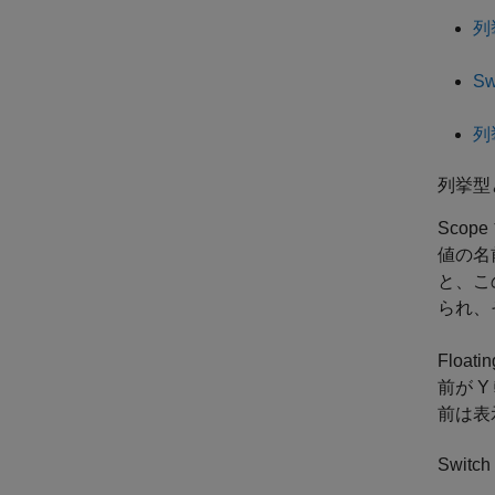
列
S
列
列挙型
Scope
値の名
と、こ
られ、
Floati
前が 
前は表
Swit