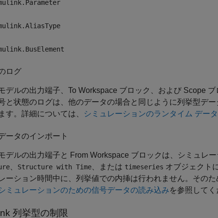
mulink.Parameter
mulink.AliasType
mulink.BusElement
のログ
モデルの出力端子、
To Workspace
ブロック、および
Scope
ブ
号と状態のログは、他のデータの場合と同じように列挙型デー
ます。詳細については、
シミュレーションのランタイム デー
データのインポート
モデルの出力端子と
From Workspace
ブロックは、シミュレー
、
、または
オブジェクト
ure
Structure with Time
timeseries
レーション時間中に、列挙値での内挿は行われません。そのた
シミュレーションのための信号データの読み込み
を参照してく
ink
列挙型の制限