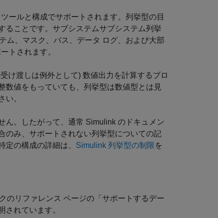
nk ツールと構成でサポートされます。列挙型の目
することです。サブシステムサブシステム列挙
システム、マスク、バス、データ ログ、および大部
サポートされます。
受け渡しは例外として) 数値出力を計算するブロ
整数値をもっていても、列挙型は数値型とは見
さい。
したがって、通常 Simulink のドキュメン
合のみ、サポートされない列挙型についての記
特定の構成の詳細は、
Simulink 列挙型の制限
を
ロックのリファレンス ページの「サポートするデー
明されています。