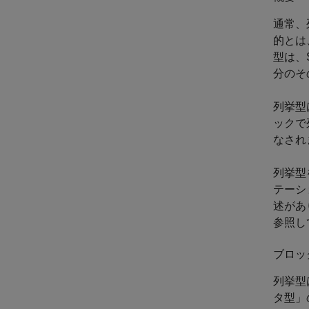
通常、
的とは
型は、
分のそ
列挙型
ックで
なされ
列挙型
テーシ
述があ
参照し
ブロッ
列挙型
タ型」