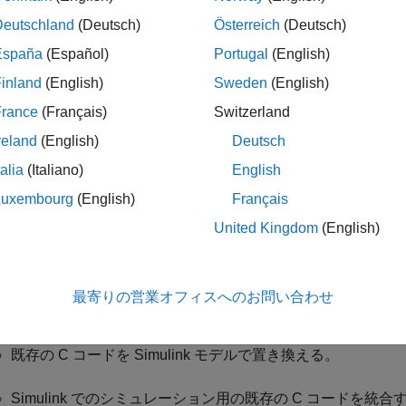
Deutschland
(Deutsch)
Österreich
(Deutsch)
imulink 環境でのみ使用する列挙を定義するには、次のいずれ
España
(Español)
Portugal
(English)
データ ディクショナリの列挙データ型を定義するには、
Simu
inland
(English)
Sweden
(English)
ブジェクトを使用する。そのデータ ディクショナリにリン
France
(Français)
Switzerland
ついては、
データ ディクショナリの列挙値
を参照してくださ
reland
(English)
Deutsch
MATLAB スクリプト、関数、およびコールバックで初期
talia
(Italiano)
English
関数を使用する。この関数を使用
Simulink.defineIntEnumType
Luxembourg
(English)
Français
の間存在します。
United Kingdom
(English)
部 C コードで定義した列挙データ型 (
) の Simulink 
enum
を使用する。
mulink.importExternalCTypes
最寄りの営業オフィスへのお問い合わせ
の手法を使用すると、次を実行できます。
既存の C コードを Simulink モデルで置き換える。
Simulink でのシミュレーション用の既存の C コードを統合