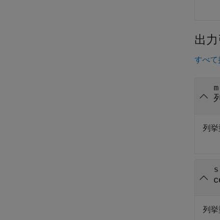
出力
すべて
m
列挙
s
c
列挙