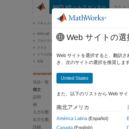
コンテンツへスキップ
MATLAB ヘルプ センター
コミュ
ドキュメ
ドキュメンテーションのホーム
MATLAB
enu
Web サイトの選
プログラミング
クラス
クラスの定義
クラス
Web サイトを選択すると、翻訳
列挙
き、次のサイトの選択を推奨します
ページ
enumeration
構文
United States
項目一覧
enumer
構文
また、以下のリストから Web サ
enumer
説明
m = en
例
南北アメリカ
[m,s] 
入力引数
説明
América Latina
(Español)
出力引数
詳細
Canada
(English)