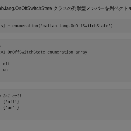
lab.lang.OnOffSwitchState クラスの列挙型メンバーを
,s] = enumeration(
'matlab.lang.OnOffSwitchState'
)
 

2×1 OnOffSwitchState enumeration array

 off

 on 

= 
2×1 cell
 {'off'}

 {'on' }
