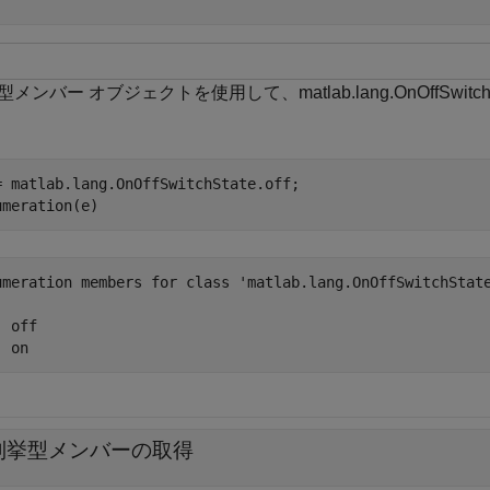
型メンバー オブジェクトを使用して、matlab.lang.OnOffSw
= matlab.lang.OnOffSwitchState.off;

umeration(e)
umeration members for class 'matlab.lang.OnOffSwitchState
 off

列挙型メンバーの取得