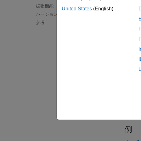
enume
拡張機能
United States
(English)
バージョン履歴
例
参考
F
enumer
例
I
I
= enu
m
例
[
,
] 
m
s
は、要
例
例