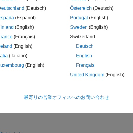
ration
ClassName
ClassName
Deutschland
(Deutsch)
Österreich
(Deutsch)
España
(Español)
Portugal
(English)
inland
(English)
Sweden
(English)
は、
のクラスの列挙型メンバーの名前を表示し
ation(
)
obj
obj
France
(Français)
Switzerland
reland
(English)
Deutsch
talia
(Italiano)
English
は、列ベクトル
に列挙型メンバーを返します
meration(
___
)
m
Luxembourg
(English)
Français
United Kingdom
(English)
は列ベクトル
に列挙型メンバーを返し、ce
= enumeration(
___
)
m
素単位で
内の列挙型メンバーに対応します。
m
最寄りの営業オフィスへのお問い合わせ