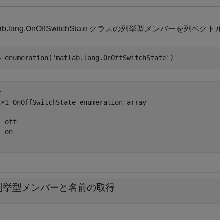
lab.lang.OnOffSwitchState クラスの列挙型メンバーを列
= enumeration(
'matlab.lang.OnOffSwitchState'
)
 

2×1 OnOffSwitchState enumeration array

 off

 on 

列挙型メンバーと名前の取得