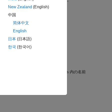
New Zealand
(English)
中国
简体中文
ます。
English
日本
(日本語)
한국
(한국어)
。
ll 配列
にメンバー名を返します。
内の名前
s
s