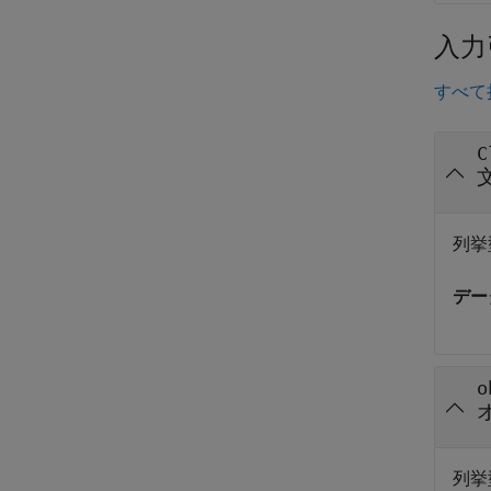
入力
すべて
C
列挙
デー
o
列挙