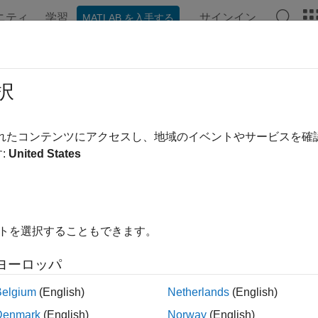
ニティ
学習
サインイン
MATLAB を入手する
ンテーション
例
関数
アプリ
ビデオ
MATLAB Ans
meration
択
の列挙型メンバーと名前
されたコンテンツにアクセスし、地域のイベントやサービスを
:
United States
内をすべて折りたたむ
ation ClassName
イトを選択することもできます。
ation(obj)
umeration(
___
)
ヨーロッパ
= enumeration(
___
)
Belgium
(English)
Netherlands
(English)
Denmark
(English)
Norway
(English)
®
は、
という名前の MATLAB
クラス