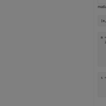
mat
[m
m =
  
   
   
s 
   
   