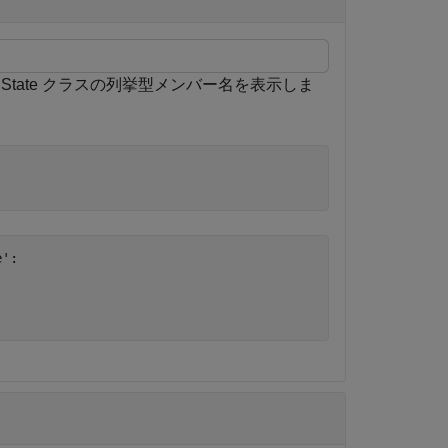
itchState クラスの列挙型メンバー名を表示しま
':
