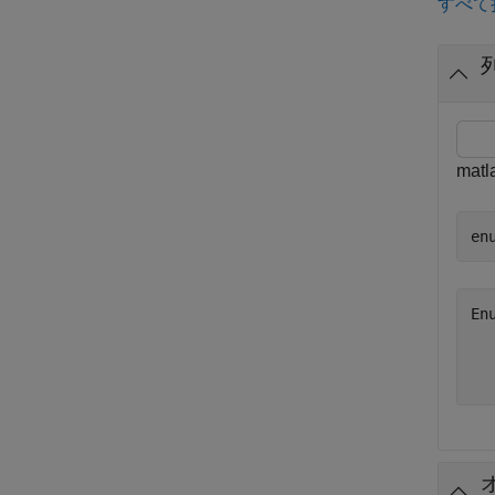
すべて
mat
en
En
   