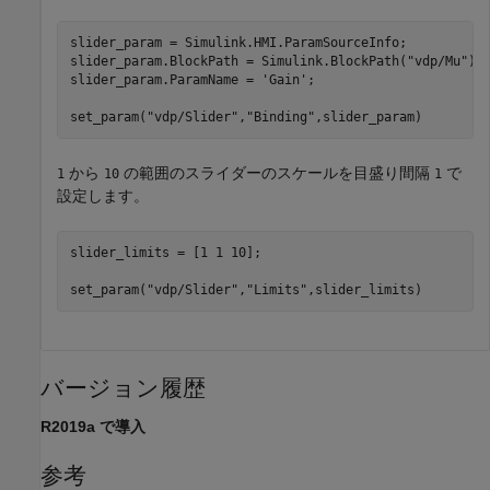
slider_param = Simulink.HMI.ParamSourceInfo;

slider_param.BlockPath = Simulink.BlockPath(
"vdp/Mu"
);

slider_param.ParamName = 
'Gain'
;

set_param(
"vdp/Slider"
,
"Binding"
,slider_param)
から
の範囲のスライダーのスケールを目盛り間隔
で
1
10
1
設定します。
slider_limits = [1 1 10];

set_param(
"vdp/Slider"
,
"Limits"
,slider_limits)
バージョン履歴
R2019a で導入
参考