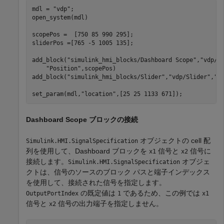
mdl = 
"vdp"
;

open_system(mdl)

scopePos =  [750 85 990 295];

sliderPos =[765 -5 1005 135];

add_block(
"simulink_hmi_blocks/Dashboard Scope"
,
"vdp/D
"Position"
,scopePos)

add_block(
"simulink_hmi_blocks/Slider"
,
"vdp/Slider"
,
"P
set_param(mdl,
"location"
,[25 25 1133 671]);
Dashboard Scope ブロックの接続
オブジェクトの cell 配
Simulink.HMI.SignalSpecification
列を使用して、Dashboard ブロックを
信号と
信号に
x1
x2
接続します。
オブジェ
Simulink.HMI.SignalSpecification
クトは、信号のソースのブロック パスと端子インデックス
を使用して、接続された信号を指定します。
の既定値は
であるため、この例では
OutputPortIndex
1
x1
信号と
信号の出力端子を指定しません。
x2