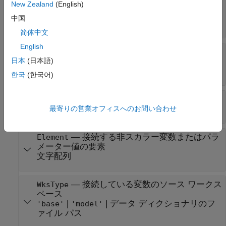
—
パラメーターまたは変数に関連付
New Zealand
(English)
BlockPath
けられているブロックへのパス
中国
Simulink.BlockPath
简体中文
English
—
接続している調整可能なブロック
ParamName
パラメーターの名前
日本
(日本語)
文字配列
한국
(한국어)
—
接続している変数の名前
VarName
文字配列
最寄りの営業オフィスへのお問い合わせ
—
接続する非スカラー変数またはパラ
Element
メーター値の要素
文字配列
—
接続している変数のソース ワークス
WksType
ペース
|
|
データ ディクショナリのフ
'base'
'model'
ァイル パス