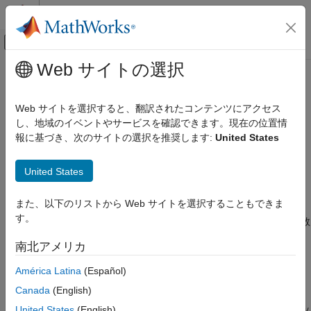
コンテンツへスキップ
MATLAB ヘルプ センター
オフキャンバス ナビゲーション メ
メインコンテンツ
Web サイトの選択
ドキュメンテーションのホーム
Simulink.HMI.ParamSourceInfo
Simulink
Web サイトを選択すると、翻訳されたコンテンツにアクセス
シミュレーション
Dashboard ブロックの変数とパラメーターの接続に関する情報
し、地域のイベントやサービスを確認できます。現在の位置情
シミュレーション結果の表示と解析
報に基づき、次のサイトの選択を推奨します:
United States
対話型のダッシュボードを使用したシミュレー
このページをすべて展開する
ションの制御
説明
United States
Simulink.HMI.ParamSourceInfo
関数
を使用して Dashboard ブロックを変数またはパ
set_param
また、以下のリストから Web サイトを選択することもできま
ラメーターにプログラムで接続するには、
項目一覧
す。
オブジェクトを使用します。関数
Simulink.HMI.ParamSourceInfo
説明
は、この関数を使用して変数またはパラメーターに接
get_param
作成
南北アメリカ
続している Dashboard ブロックの接続情報をクエリする場合、
プロパティ
オブジェクトを返します。
Simulink.HMI.ParamSourceInfo
América Latina
(Español)
例
Canada
(English)
バージョン履歴
オブジェクトには 4 つのプロパ
Simulink.HMI.ParamSourceInfo
参考
ティが含まれます。このプロパティの一部は、Dashboard ブロッ
United States
(English)