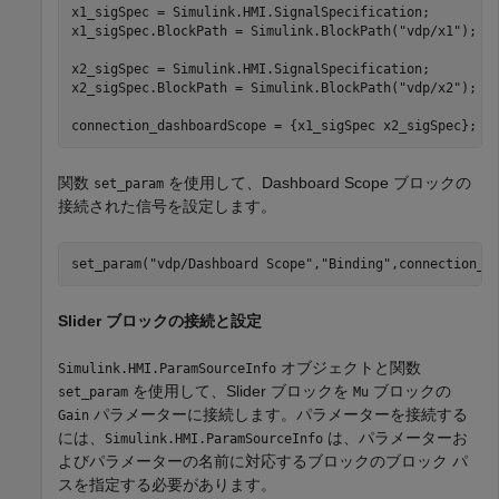
x1_sigSpec = Simulink.HMI.SignalSpecification;

x1_sigSpec.BlockPath = Simulink.BlockPath(
"vdp/x1"
);

x2_sigSpec = Simulink.HMI.SignalSpecification;

x2_sigSpec.BlockPath = Simulink.BlockPath(
"vdp/x2"
);

connection_dashboardScope = {x1_sigSpec x2_sigSpec};
関数
を使用して、Dashboard Scope ブロックの
set_param
接続された信号を設定します。
set_param(
"vdp/Dashboard Scope"
,
"Binding"
,connection_d
Slider ブロックの接続と設定
オブジェクトと関数
Simulink.HMI.ParamSourceInfo
を使用して、Slider ブロックを
ブロックの
set_param
Mu
パラメーターに接続します。パラメーターを接続する
Gain
には、
は、パラメーターお
Simulink.HMI.ParamSourceInfo
よびパラメーターの名前に対応するブロックのブロック パ
スを指定する必要があります。