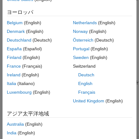
クのパラメーターへの接続に適用され、一部は Dashboard ブロ
ヨーロッパ
ックの変数への接続に適用されます。特定の Dashboard ブロッ
クは、パラメーターまたは変数のいずれかに接続しているため、
Belgium
(English)
Netherlands
(English)
一部のフィールドには接続に関する値が設定されていません。
Denmark
(English)
Norway
(English)
作成
Deutschland
(Deutsch)
Österreich
(Deutsch)
España
(Español)
Portugal
(English)
構文
Finland
(English)
Sweden
(English)
paramSourceInfo = Simulink.HMI.ParamSourceInfo
説明
France
(Français)
Switzerland
Ireland
(English)
Deutsch
は、空の
= Simulink.HMI.ParamSourceInfo
paramSourceInfo
オブジェクト
を
Simulink.HMI.ParamSourceInfo
paramSourceInfo
Italia
(Italiano)
English
作成します。
Luxembourg
(English)
Français
United Kingdom
(English)
例
アジア太平洋地域
プロパティ
Australia
(English)
すべて展開する
India
(English)