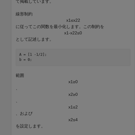
て掲載しています。
線形制約
x
1
≤
x
2
2
に従ってこの関数を最小化します。この制約を
x
1
-
x
2
2
≤
0
として記述します。
A = [1 -1/2];

b = 0;
範囲
x
1
≥
0
、
x
2
≥
0
、
x
1
≤
2
、および
x
2
≤
4
を設定します。