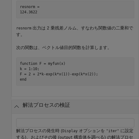
resnorm = 

出力は 2 乗残差ノルム、すなわち関数値の二乗和で
resnorm
す。
次の関数は、ベクトル値目的関数を計算します。
function
 F = myfun(x)

k = 1:10;

end
解法プロセスの検証
解法プロセスの発生時 (
オプションを
に設定
Display
"iter"
する)、およびその後 (
構造体を調べる) の解法プロセ
output