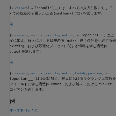
は、すべての入力引数に対して、
[
,
] = lsqnonlin(
___
)
x
resnorm
での残差の 2 乗ノルム値 (
) を返します。
x
sum(fun(x).^2)
例
は上
[
,
,
,
,
] = lsqnonlin(
___
)
x
resnorm
residual
exitflag
output
記に加え、解
における残差の値
、終了条件を記述する値
x
fun(x)
、および最適化プロセスに関する情報を含む構造体
exitflag
を返します。
output
例
[
,
,
,
,
,
,
] =
x
resnorm
residual
exitflag
output
lambda
jacobian
は上記に加え、解
におけるラグランジュ乗数を
lsqnonlin(
___
)
x
フィールドに含む構造体
、および解
における
のヤ
lambda
x
fun
コビアンを返します。
例
すべて折りたたむ