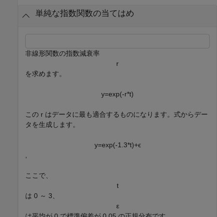
単純な指数関数の当てはめ
非線形関数の指数減衰率
r
を求めます。
y
=
exp
(
-
r
*
t
)
この r はデータに最も適合するものになります。式からデー
タを生成します。
y
=
exp
(
-
1
.
3
*
t
)
+
ϵ
,
ここで、
t
は 0 ～ 3、
ε
は平均が 0 で標準偏差が 0.05 の正規分布です。