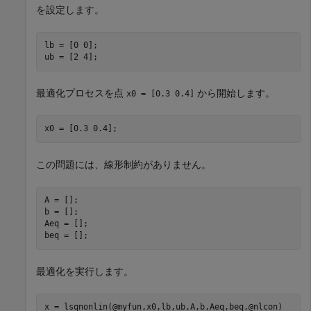
を設定します。
lb = [0 0];

ub = [2 4];
最適化プロセスを点
から開始します。
x0 = [0.3 0.4]
x0 = [0.3 0.4];
この問題には、線形制約がありません。
A = [];

b = [];

Aeq = [];

beq = [];
最適化を実行します。
x = lsqnonlin(@myfun,x0,lb,ub,A,b,Aeq,beq,@nlcon)