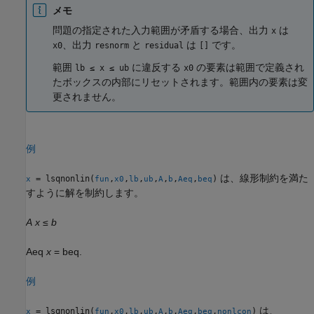
メモ
問題の指定された入力範囲が矛盾する場合、出力
は
x
、出力
と
は
です。
x0
resnorm
residual
[]
範囲
に違反する
の要素は範囲で定義され
lb ≤ x ≤ ub
x0
たボックスの内部にリセットされます。範囲内の要素は変
更されません。
例
は、線形制約を満た
= lsqnonlin(
,
,
,
,
,
,
,
)
x
fun
x0
lb
ub
A
b
Aeq
beq
すように解を制約します。
A
x
≤
b
Aeq
x
= beq.
例
は、
= lsqnonlin(
,
,
,
,
,
,
,
,
)
x
fun
x0
lb
ub
A
b
Aeq
beq
nonlcon