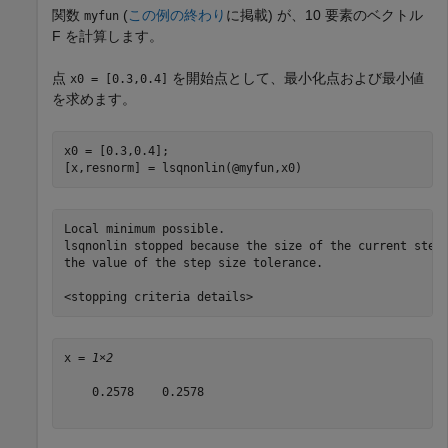
関数
(
この例の終わり
に掲載) が、10 要素のベクトル
myfun
F を計算します。
点
を開始点として、最小化点および最小値
x0 = [0.3,0.4]
を求めます。
x0 = [0.3,0.4];

[x,resnorm] = lsqnonlin(@myfun,x0)
Local minimum possible.

lsqnonlin stopped because the size of the current step 
the value of the step size tolerance.

x = 
1×2
    0.2578    0.2578
