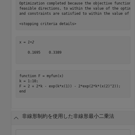
Optimization completed because the objective function i
feasible directions, to within the value of the optimal
and constraints are satisfied to within the value of th
x = 
1×2
    0.1695    0.3389

function
 F = myfun(x)

k = 1:10;

end
非線形制約を使用した非線形最小二乗法