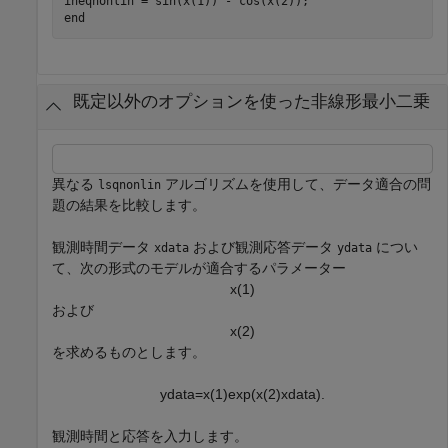
end
既定以外のオプションを使った非線形最小二乗
異なる
アルゴリズムを使用して、データ適合の問
lsqnonlin
題の結果を比較します。
観測時間データ
および観測応答データ
につい
xdata
ydata
て、次の形式のモデルが適合するパラメーター
x
(
1
)
および
x
(
2
)
を求めるものとします。
ydata
=
x
(
1
)
exp
(
x
(
2
)
xdata
)
.
観測時間と応答を入力します。