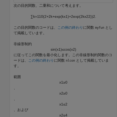
次の目的関数、二乗和について考えます。
∑
k
=
1
1
0
(
2
+
2
k
+
exp
(
k
x
1
)
+
2
exp
(
2
k
x
2
2
)
)
2
.
この目的関数のコードは、
この例の終わり
に関数
とし
myfun
て掲載しています。
非線形制約
sin
(
x
1
)
≤
cos
(
x
2
)
に従ってこの関数を最小化します。この非線形制約関数のコ
ードは、
この例の終わり
に関数
として掲載していま
nlcon
す。
範囲
x
1
≥
0
、
x
2
≥
0
、
x
1
≤
2
、および
x
2
≤
4