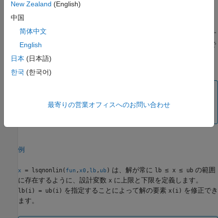
New Zealand
(English)
f
(
x
)
=
[
f
1
(
x
)
f
2
(
x
)
⋮
f
n
(
x
)
]
.
中国
简体中文
は、点
を開始点として、
に記述す
= lsqnonlin(
,
)
x0
fun
x
fun
x0
る関数の二乗和の最小値を求めます。関数
は、値の二乗和で
English
fun
はなく値のベクトル (または配列) を返します。(アルゴリズムは
日本
(日本語)
の要素の二乗和を暗黙的に計算します。)
fun(x)
한국
(한국어)
メモ
追加パラメーターの受け渡し
は必要に応じて他のパラメ
最寄りの営業オフィスへのお問い合わせ
ーターを関数
へ渡す方法を説明します。
fun(x)
例
は、解が常に
≤
≤
の範囲
= lsqnonlin(
,
,
,
)
lb
x
ub
x
fun
x0
lb
ub
に存在するように、設計変数
に上限と下限を定義します。
x
を指定することによって解の要素
を修正でき
lb(i) = ub(i)
x(i)
ます。