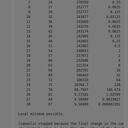
     7         24            270350            0.25    
     8         27            252777          0.0625    
     9         30            252777           0.125    
    10         33            243877         0.03125    
    11         36            243660          0.0625    
    12         39            243276          0.0625    
    13         42            243174          0.0625    
    14         45            242999           0.125    
    15         48            242661            0.25    
    16         51            241987             0.5    
    17         54            240643               1    
    18         57            237971               2    
    19         60            232686               4    
    20         63            222354               8    
    21         66            202592              16    
    22         69            166443              32    
    23         72            106320              64    
    24         75           28704.7             128    
    25         78           89.7947         140.674    
    26         81           9.57381         2.02599    
    27         84           9.50489       0.0619927    
    28         87           9.50489     0.000462261    
Local minimum possible.

lsqnonlin stopped because the final change in the sum o