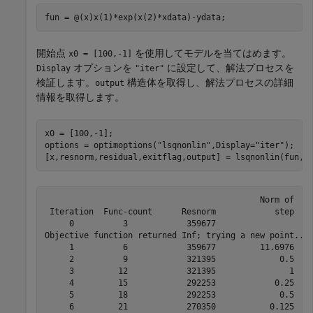
fun = @(x)x(1)*exp(x(2)*xdata)-ydata;
開始点
を使用してモデルを当てはめます。
x0 = [100,-1]
オプションを
に設定して、解法プロセスを
Display
"iter"
検証します。
構造体を取得し、解法プロセスの詳細
output
情報を取得します。
x0 = [100,-1];

options = optimoptions(
"lsqnonlin"
,Display=
"iter"
);

[x,resnorm,residual,exitflag,output] = lsqnonlin(fun,x
                                            Norm of    
 Iteration  Func-count      Resnorm            step    
     0          3            359677                    
Objective function returned Inf; trying a new point...

     1          6            359677         11.6976    
     2          9            321395             0.5    
     3         12            321395               1    
     4         15            292253            0.25    
     5         18            292253             0.5    
     6         21            270350           0.125    