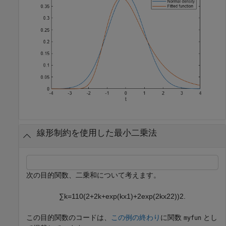
線形制約を使用した最小二乗法
次の目的関数、二乗和について考えます。
∑
k
=
1
1
0
(
2
+
2
k
+
exp
(
k
x
1
)
+
2
exp
(
2
k
x
2
2
)
)
2
.
この目的関数のコードは、
この例の終わり
に関数
とし
myfun