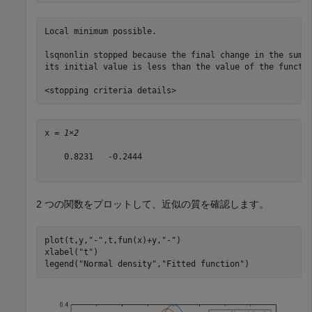
Local minimum possible.

lsqnonlin stopped because the final change in the sum o
its initial value is less than the value of the functio
x = 
1×2
    0.8231   -0.2444

2 つの関数をプロットして、近似の質を確認します。
plot(t,y,
"-"
,t,fun(x)+y,
"-"
)

xlabel(
"t"
)

legend(
"Normal density"
,
"Fitted function"
)