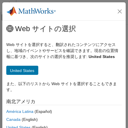
コンテンツへスキップ
MATLAB ヘルプ センター
オフキャンバス ナビゲーション メ
メインコンテンツ
Web サイトの選択
ドキュメンテーションのホーム
lsqnonlin
数学および最適化
Web サイトを選択すると、翻訳されたコンテンツにアクセス
非線形最小二乗 (非線形データ適合) 問題を解く
し、地域のイベントやサービスを確認できます。現在の位置情
Optimization Toolbox
報に基づき、次のサイトの選択を推奨します:
United States
最小二乗法
ページ内をすべて折りたたむ
非線形最小二乗法 (曲線近似)
構文
United States
Optimization Toolbox
x = lsqnonlin(fun,x0)
連立非線形方程式
また、以下のリストから Web サイトを選択することもできま
x = lsqnonlin(fun,x0,lb,ub)
す。
x = lsqnonlin(fun,x0,lb,ub,A,b,Aeq,beq)
lsqnonlin
x = lsqnonlin(fun,x0,lb,ub,A,b,Aeq,beq,nonlcon)
南北アメリカ
項目一覧
x = lsqnonlin(fun,x0,lb,ub,options)
構文
x = lsqnonlin(fun,x0,lb,ub,A,b,Aeq,beq,nonlcon,options)
América Latina
(Español)
x = lsqnonlin(problem)
説明
Canada
(English)
[x,resnorm] = lsqnonlin(
___
)
例
United States
(English)
[x,resnorm,residual,exitflag,output] = lsqnonlin(
___
)