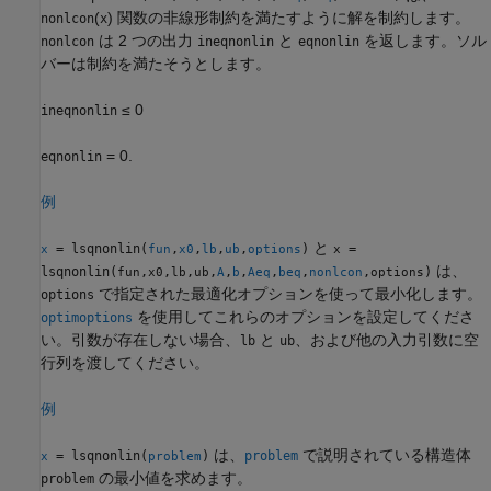
(
) 関数の非線形制約を満たすように解を制約します。
nonlcon
x
は 2 つの出力
と
を返します。ソル
nonlcon
ineqnonlin
eqnonlin
バーは制約を満たそうとします。
≤ 0
ineqnonlin
= 0.
eqnonlin
例
と
= lsqnonlin(
,
,
,
,
)
=
x
fun
x0
lb
ub
options
x
は、
lsqnonlin(
,
,
,
,
,
,
,
,
,
)
fun
x0
lb
ub
A
b
Aeq
beq
nonlcon
options
で指定された最適化オプションを使って最小化します。
options
を使用してこれらのオプションを設定してくださ
optimoptions
い。引数が存在しない場合、
と
、および他の入力引数に空
lb
ub
行列を渡してください。
例
は、
で説明されている構造体
= lsqnonlin(
)
problem
x
problem
の最小値を求めます。
problem