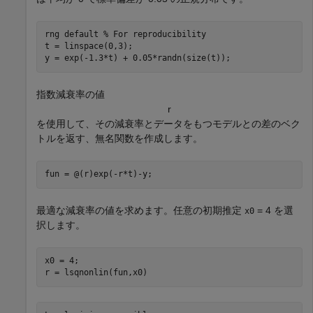
rng 
default
% For reproducibility
t = linspace(0,3);

y = exp(-1.3*t) + 0.05*randn(size(t));
指数減衰率の値
r
を使用して、その減衰率とデータをもつモデルとの差のベク
トルを返す、無名関数を作成します。
fun = @(r)exp(-r*t)-y;
最適な減衰率の値を求めます。任意の初期推定
= 4 を選
x0
択します。
x0 = 4;

r = lsqnonlin(fun,x0)