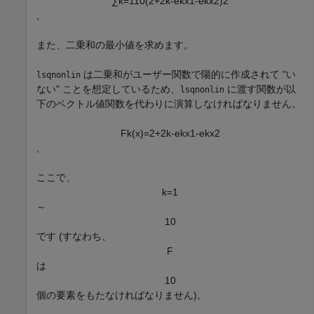
∑
k
=
1
1
0
(
2
+
2
k
-
e
k
x
1
-
e
k
x
2
)
2
,
また、二乗和の最小値を求めます。
は二乗和がユーザー関数で陽的に作成されて "い
lsqnonlin
ない" ことを想定しているため、
に渡す関数が以
lsqnonlin
下のベクトル値関数を代わりに演算しなければなりません。
F
k
(
x
)
=
2
+
2
k
-
e
k
x
1
-
e
k
x
2
,
ここで、
k
=
1
～
1
0
です (すなわち、
F
は
1
0
個の要素をもたなければなりません)。