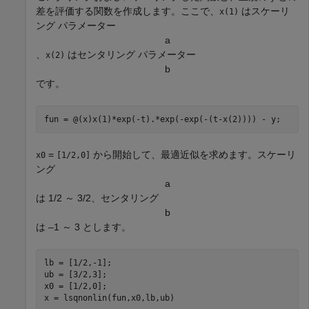
差を評価する関数を作成します。ここで、
はスケーリ
x(1)
ング パラメーター
a
、
はセンタリング パラメーター
x(2)
b
です。
fun = @(x)x(1)*exp(-t).*exp(-exp(-(t-x(2)))) - y;
=
から開始して、最適近似を求めます。スケーリ
x0
[1/2,0]
ング
a
は 1/2 ～ 3/2、センタリング
b
は –1 ～ 3 とします。
lb = [1/2,-1];

ub = [3/2,3];

x0 = [1/2,0];

x = lsqnonlin(fun,x0,lb,ub)