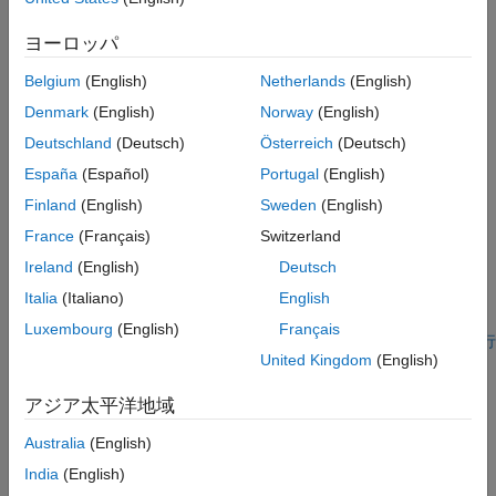
入力引数
[x,resnorm,residual,exitflag,output,lambda,jacobian] =
出力引数
ヨーロッパ
lsqnonlin(
___
)
制限
説明
Belgium
(English)
Netherlands
(English)
詳細
非線形最小二乗ソルバー
アルゴリズム
Denmark
(English)
Norway
(English)
代替機能
Deutschland
(Deutsch)
Österreich
(Deutsch)
以下の形式の非線形最小二乗曲線近似問題を解きます。
参照
España
(Español)
Portugal
(English)
拡張機能
min
x
‖
f
(
x
)
‖
2
2
=
min
x
(
f
1
(
x
)
2
+
f
2
(
x
)
2
+
...
+
f
n
(
x
)
2
)
Finland
(English)
Sweden
(English)
バージョン履歴
France
(Français)
Switzerland
参考
以下の制約に従います。
Ireland
(English)
Deutsch
lb
≤
x
x
≤
ub
A
x
≤
b
Aeq
x
=
beq
c
(
x
)
≤
0
ceq
(
x
)
=
0.
Italia
(Italiano)
English
Luxembourg
(English)
Français
x
、
および
はベクトルまたは行列とすることができます。
行
lb
ub
United Kingdom
(English)
列引数
を参照してください。
アジア太平洋地域
目的関数をスカラー値
‖
f
(
x
)
‖
2
2
Australia
(English)
(二乗和) として指定しないでください。
は次の
"ベク
lsqnonlin
India
(English)
トル"
値関数となる目的関数を必要とします。