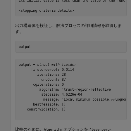
its initial value is less than the value of the functio
出力構造体を検証し、解法プロセスの詳細情報を取得しま
す。
output
output = 
struct with fields:
      firstorderopt: 0.0114

         iterations: 28

          funcCount: 87

       cgiterations: 0

          algorithm: 'trust-region-reflective'

           stepsize: 4.6226e-04

            message: 'Local minimum possible.↵↵lsqnonli
       bestfeasible: []

    constrviolation: []

比較のために、
オプションを
Algorithm
"levenberg-