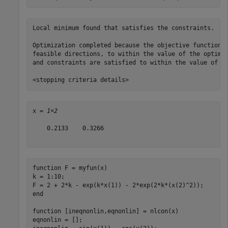
Local minimum found that satisfies the constraints.

Optimization completed because the objective function i
feasible directions, to within the value of the optimal
and constraints are satisfied to within the value of th
x = 
1×2
    0.2133    0.3266

function
 F = myfun(x)

k = 1:10;

end
function
 [ineqnonlin,eqnonlin] = nlcon(x)

eqnonlin = [];
