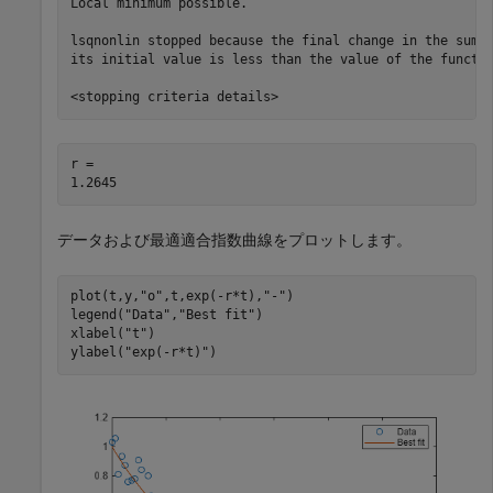
Local minimum possible.

lsqnonlin stopped because the final change in the sum o
its initial value is less than the value of the functio
r = 

データおよび最適適合指数曲線をプロットします。
plot(t,y,
"o"
,t,exp(-r*t),
"-"
)

legend(
"Data"
,
"Best fit"
)

xlabel(
"t"
)

ylabel(
"exp(-r*t)"
)