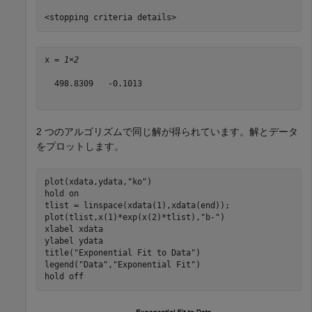
x = 
1×2
  498.8309   -0.1013

2 つのアルゴリズムで同じ解が得られています。解とデータ
をプロットします。
plot(xdata,ydata,
"ko"
)

hold 
on
tlist = linspace(xdata(1),xdata(end));

plot(tlist,x(1)*exp(x(2)*tlist),
"b-"
)

xlabel 
xdata
ylabel 
ydata
title(
"Exponential Fit to Data"
)

legend(
"Data"
,
"Exponential Fit"
)

hold 
off