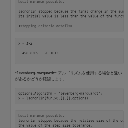
Local minimum possible.

lsqnonlin stopped because the final change in the sum o
its initial value is less than the value of the functio
x = 
1×2
  498.8309   -0.1013

アルゴリズムを使用する場合と違い
"levenberg-marquardt"
があるかどうか確認します。
options.Algorithm = 
"levenberg-marquardt"
;

x = lsqnonlin(fun,x0,[],[],options)
Local minimum possible.

lsqnonlin stopped because the relative size of the curr
the value of the step size tolerance.
