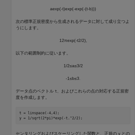
a
exp
(
-
t
)
exp
(
-
exp
(
-
(
t
-
b
)
)
)
次の標準正規密度から生成されるデータに対して成り立つよ
うにします。
1
2
π
exp
(
-
t
2
/
2
)
,
以下の範囲制約に従います。
1
/
2
≤
a
≤
3
/
2
-
1
≤
b
≤
3
.
データ点のベクトル
、およびこれらの点の対応する正規密
t
度を作成します。
t = linspace(-4,4);

y = 1/sqrt(2*pi)*exp(-t.^2/2);
センタリングおよびスケーリングした関数と、正規の
との
y