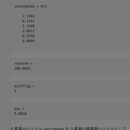
vestimated = 
6×1
    2.1582

    0.1351

    2.7399

    3.8012

   -0.5338

    0.4660

resnorm = 

exitflag = 

ans = 

6 要素のベクトル
を 3 要素の複素数ベクトルとして
vestimated