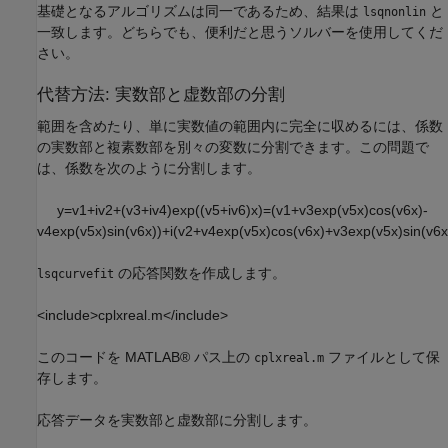
基礎となるアルゴリズムは同一であるため、結果は
と
lsqnonlin
一致します。どちらでも、便利だと思うソルバーを使用してくだ
さい。
代替方法: 実数部と虚数部の分割
範囲を含めたり、単に実数値の範囲内に完全に収めるには、係数
の実数部と複素数部を別々の変数に分割できます。この問題で
は、係数を次のように分割します。
y
=
v
1
+
i
v
2
+
(
v
3
+
i
v
4
)
exp
(
(
v
5
+
i
v
6
)
x
)
=
(
v
1
+
v
3
exp
(
v
5
x
)
cos
(
v
6
x
)
-
v
4
exp
(
v
5
x
)
sin
(
v
6
x
)
)
+
i
(
v
2
+
v
4
exp
(
v
5
x
)
cos
(
v
6
x
)
+
v
3
exp
(
v
5
x
)
sin
(
v
6
x
の応答関数を作成します。
lsqcurvefit
<include>cplxreal.m</include>
このコードを MATLAB® パス上の
ファイルとして保
cplxreal.m
存します。
応答データを実数部と虚数部に分割します。