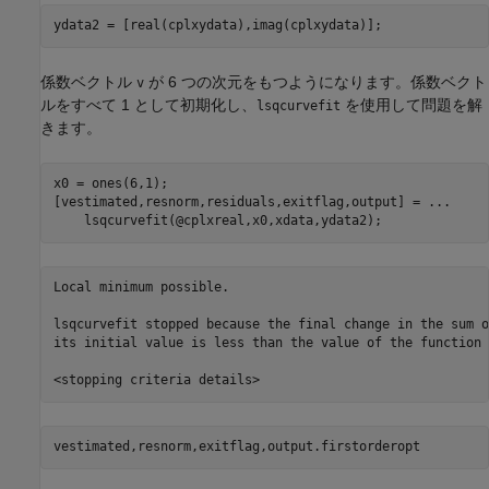
ydata2 = [real(cplxydata),imag(cplxydata)];  
係数ベクトル
が 6 つの次元をもつようになります。係数ベクト
v
ルをすべて 1 として初期化し、
を使用して問題を解
lsqcurvefit
きます。
x0 = ones(6,1);

[vestimated,resnorm,residuals,exitflag,output] = 
...
    lsqcurvefit(@cplxreal,x0,xdata,ydata2);
Local minimum possible.

lsqcurvefit stopped because the final change in the sum o
its initial value is less than the value of the function 
vestimated,resnorm,exitflag,output.firstorderopt 