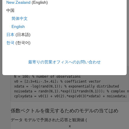
New Zealand
(English)
中国
ノイズを含む人為的なデータ
简体中文
モデル用に人為的なデータを生成します。複素数係数ベクトル
v
English
を
とします。観測値
[2;3+4i;-.5+.4i]
日本
(日本語)
x
한국
(한국어)
は指数分布しているとします。応答
y
に複素数値ノイズを追加します。
最寄りの営業オフィスへのお問い合わせ
rng 
default
% for reproducibility
N = 100; 
% number of observations
v0 = [2;3+4i;-.5+.4i]; 
% coefficient vector
xdata = -log(rand(N,1)); 
% exponentially distributed
noisedata = randn(N,1).*exp((1i*randn(N,1))); 
% complex n
cplxydata = v0(1) + v0(2).*exp(v0(3)*xdata) + noisedata; 
係数ベクトルを復元するためのモデルの当てはめ
データ モデルで予測された応答と観測値 (
x