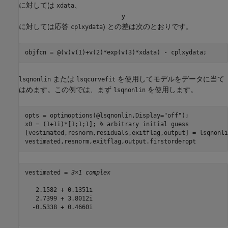
に対しては
、
xdata
y
に対しては応答
) との差は次のとおりです。
cplxydata
objfcn = @(v)v(1)+v(2)*exp(v(3)*xdata) - cplxydata;  
または
を使用してモデルをデータに当て
lsqnonlin
lsqcurvefit
はめます。この例では、まず
を使用します。
lsqnonlin
opts = optimoptions(@lsqnonlin,Display=
"off"
);

x0 = (1+1i)*[1;1;1]; 
% arbitrary initial guess
[vestimated,resnorm,residuals,exitflag,output] = lsqnonli
vestimated,resnorm,exitflag,output.firstorderopt 
vestimated = 
3×1 complex
   2.1582 + 0.1351i

   2.7399 + 3.8012i

  -0.5338 + 0.4660i
