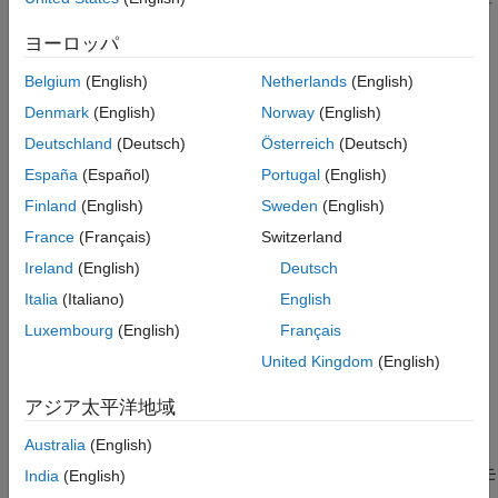
参考
するためのもので、複素数データでの動作は検証されていませ
ヨーロッパ
ん。コード生成では、複素数データは処理されません。
Belgium
(English)
Netherlands
(English)
データ モデル
Denmark
(English)
Norway
(English)
データ モデルは単純な指数です。
Deutschland
(Deutsch)
Österreich
(Deutsch)
y
(
x
)
=
v
1
+
v
2
e
v
3
x
.
España
(Español)
Portugal
(English)
Finland
(English)
Sweden
(English)
x
France
(Français)
Switzerland
は入力データ、
y
Ireland
(English)
Deutsch
は応答、
Italia
(Italiano)
English
v
Luxembourg
(English)
Français
は係数の複素数値ベクトルです。ゴールは、
x
United Kingdom
(English)
とノイズを含む観測値
y
アジア太平洋地域
から
Australia
(English)
v
を推定することです。データ モデルは解析的であるため、このモ
India
(English)
デルを複素数解で使用することができます。