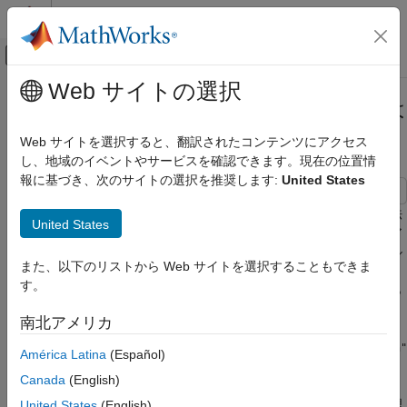
コンテンツへスキップ
MATLAB ヘルプ センター
オフキャンバス ナビゲーション メ
メインコンテンツ
Web サイトの選択
ドキュメンテーションのホーム
複素数値データへのモデルの当ては
数学および最適化
め
Web サイトを選択すると、翻訳されたコンテンツにアクセス
し、地域のイベントやサービスを確認できます。現在の位置情
Optimization Toolbox
報に基づき、次のサイトの選択を推奨します:
United States
最小二乗法
非線形最小二乗法 (曲線近似)
この例では、複素数値データの非線形な当てはめを実行する方法
United States
を示します。ほとんどの Optimization Toolbox™ のソルバーとア
複素数値データへのモデルの当てはめ
ルゴリズムは実数値データのみを処理しますが、最小二乗法ソル
また、以下のリストから Web サイトを選択することもできま
項目一覧
バーと
は制約なしの問題の実数値データと複素数値デー
fsolve
す。
タの両方を扱うことができます。目的関数は複素関数の観点から
データ モデル
解析的でなければなりません。
ノイズを含む人為的なデータ
南北アメリカ
係数ベクトルを復元するためのモデルの当て
複素数データを使用する場合には
オプションを
はめ
FunValCheck
"on"
América Latina
(Español)
に設定しないでください。ソルバーでエラーが発生します。
代替方法: lsqcurvefit の使用
Canada
(English)
または
の
アルゴリズ
lsqcurvefit
lsqnonlin
"interior-point"
代替方法: 実数部と虚数部の分割
ムを使用しないでください。このアルゴリズムは主に制約を処理
United States
(English)