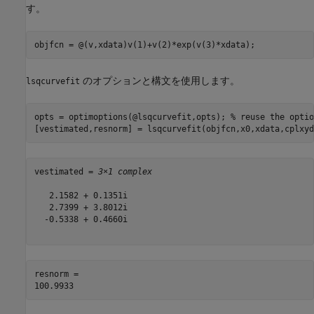
す。
objfcn = @(v,xdata)v(1)+v(2)*exp(v(3)*xdata);  
のオプションと構文を使用します。
lsqcurvefit
opts = optimoptions(@lsqcurvefit,opts); 
% reuse the optio
[vestimated,resnorm] = lsqcurvefit(objfcn,x0,xdata,cplxyd
vestimated = 
3×1 complex
   2.1582 + 0.1351i

   2.7399 + 3.8012i

  -0.5338 + 0.4660i

resnorm = 
