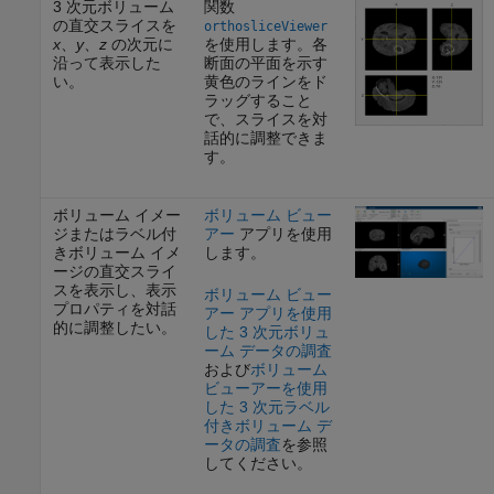
3 次元ボリューム
関数
の直交スライスを
orthosliceViewer
x
、
y
、
z
の次元に
を使用します。各
沿って表示した
断面の平面を示す
い。
黄色のラインをド
ラッグすること
で、スライスを対
話的に調整できま
す。
ボリューム イメー
ボリューム ビュー
ジまたはラベル付
アー
アプリを使用
きボリューム イメ
します。
ージの直交スライ
スを表示し、表示
ボリューム ビュー
プロパティを対話
アー アプリを使用
的に調整したい。
した 3 次元ボリュ
ーム データの調査
および
ボリューム
ビューアーを使用
した 3 次元ラベル
付きボリューム デ
ータの調査
を参照
してください。