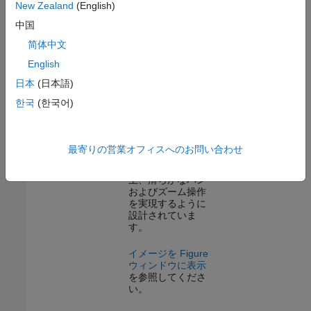
でイメージを表示
New Zealand
(English)
する場合、または
中国
12 メガピクセル
スマートフォンや
简体中文
DSLR カメラ イメ
ージなどの大きな
English
イメージを表示す
日本
(日本語)
る場合は、
の使用
imageshow
한국
(한국어)
を検討してくださ
い
(R2024b 以
降)
。この関数
は、高速なパフォ
最寄りの営業オフィスへのお問い合わせ
ーマンス、レンダ
リング品質の向
上、滑らかなパン
およびズーム操作
を実現するように
設計されていま
す。
イメージを Figure
ウィンドウに表示
を参照してくださ
い。