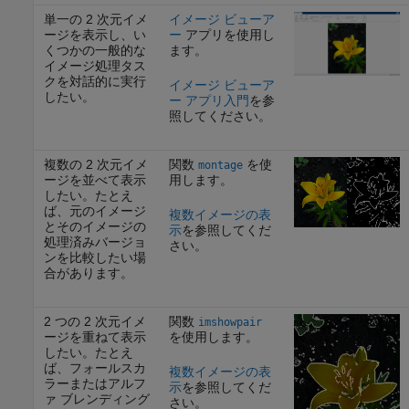
単一の 2 次元イメ
イメージ ビューア
ージを表示し、い
ー
アプリを使用し
くつかの一般的な
ます。
イメージ処理タス
クを対話的に実行
イメージ ビューア
したい。
ー アプリ入門
を参
照してください。
複数の 2 次元イメ
関数
を使
montage
ージを並べて表示
用します。
したい。たとえ
ば、元のイメージ
複数イメージの表
とそのイメージの
示
を参照してくだ
処理済みバージョ
さい。
ンを比較したい場
合があります。
2 つの 2 次元イメ
関数
imshowpair
ージを重ねて表示
を使用します。
したい。たとえ
ば、フォールスカ
複数イメージの表
ラーまたはアルフ
示
を参照してくだ
ァ ブレンディング
さい。