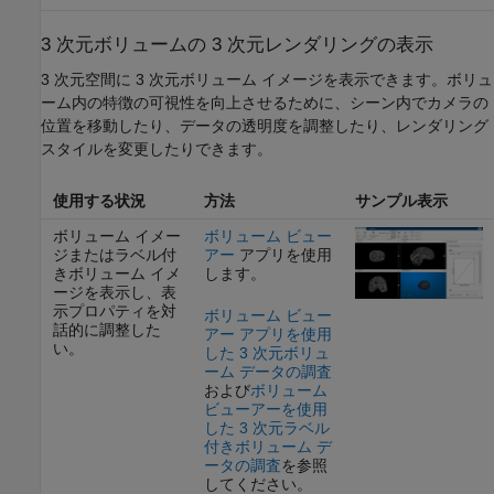
3 次元ボリュームの 3 次元レンダリングの表示
3 次元空間に 3 次元ボリューム イメージを表示できます。ボリュ
ーム内の特徴の可視性を向上させるために、シーン内でカメラの
位置を移動したり、データの透明度を調整したり、レンダリング
スタイルを変更したりできます。
使用する状況
方法
サンプル表示
ボリューム イメー
ボリューム ビュー
ジまたはラベル付
アー
アプリを使用
きボリューム イメ
します。
ージを表示し、表
示プロパティを対
ボリューム ビュー
話的に調整した
アー アプリを使用
い。
した 3 次元ボリュ
ーム データの調査
および
ボリューム
ビューアーを使用
した 3 次元ラベル
付きボリューム デ
ータの調査
を参照
してください。