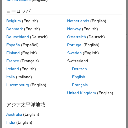
ヨーロッパ
などの 2 次元イメージ表示関数は、RGB、グレースケー
imshow
ル、およびバイナリのイメージをサポートします。非標準形式に
Belgium
(English)
Netherlands
(English)
は、RAW データ、医療用 DICOM イメージ、ハイ ダイナミック
Denmark
(English)
Norway
(English)
レンジ (HDR) イメージ、ハイパースペクトル イメージなどがあ
ります。非標準形式の 2 次元イメージの場合は、選択する表示方
Deutschland
(Deutsch)
Österreich
(Deutsch)
法に応じて、データを標準形式に変換することが必要な場合があ
España
(Español)
Portugal
(English)
ります。
Finland
(English)
Sweden
(English)
使用する状況
方法
サンプル表示
France
(Français)
Switzerland
Ireland
(English)
Deutsch
単一の 2 次元イメ
小さなイメージの
ージを表示した
基本的な表示に
Italia
(Italiano)
English
い。
は、
関数を
imshow
使用します。この
Luxembourg
(English)
Français
関数は、
United Kingdom
(English)
®
MATLAB
グラフ
ィックス関数を使
用して表示軸をカ
アジア太平洋地域
スタマイズできる
ようにします。
Australia
(English)
India
(English)
MATLAB Online™