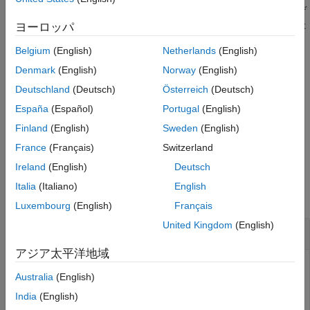
この関数では、予測誤差最小化アルゴリズムを使用して初期モデ
項目一覧
ルのパラメーターを更新します。このコマンドは、前に推定した
ヨーロッパ
構文
モデルのパラメーターを改良するために使用します。
説明
Belgium
(English)
Netherlands
(English)
例
例
Denmark
(English)
Norway
(English)
入力引数
Deutschland
(Deutsch)
Österreich
(Deutsch)
出力引数
は、オプション セットを使用し
= pem(
,
,
)
sys
data
init_sys
opt
España
(Español)
Portugal
(English)
て推定オプションを指定します。
アルゴリズム
Finland
(English)
Sweden
(English)
代替機能
例
バージョン履歴
France
(Français)
Switzerland
参考
Ireland
(English)
Deutsch
例
Italia
(Italiano)
English
すべて折りたたむ
Luxembourg
(English)
Français
United Kingdom
(English)
推定された状態空間モデルの改良
アジア太平洋地域
Australia
(English)
部分空間法を適用する
を使用して、離散時間状態空間
n4sid
India
(English)
モデルを推定します。