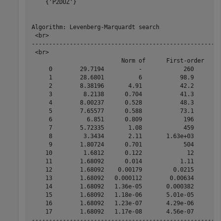
    {'P2DUZ'}

Algorithm: Levenberg-Marquardt search

 <br>

-------------------------------------------------------
 <br>

                          Norm of      First-order    I
     0        29.7194          -            260        
     1        28.6801          6           98.9        
     2        8.38196       4.91           42.2        
     3         8.2138      0.704           41.3        
     4        8.00237      0.528           48.3        
     5        7.65577      0.588           73.1        
     6          6.851      0.809            196        
     7        5.72335       1.08            459        
     8         3.3434       2.11       1.63e+03        
     9        1.80724      0.701            504        
    10         1.6812      0.122             12        
    11        1.68092      0.014           1.11       0
    12        1.68092    0.00179         0.0215        
    13        1.68092   0.000112        0.00634        
    14        1.68092   1.36e-05       0.000382        
    15        1.68092   1.18e-06       5.01e-05        
    16        1.68092   1.23e-07       4.29e-06        
    17        1.68092   1.17e-08       4.56e-07        
-------------------------------------------------------