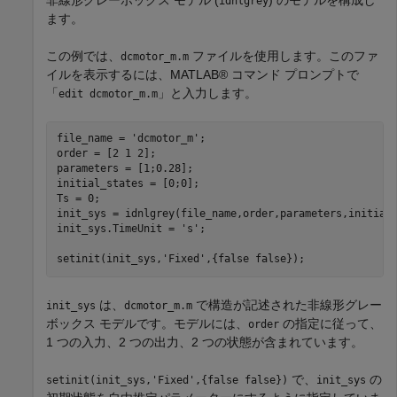
idnlgrey
ます。
この例では、
ファイルを使用します。このファ
dcmotor_m.m
イルを表示するには、MATLAB® コマンド プロンプトで
「
」と入力します。
edit dcmotor_m.m
file_name = 
'dcmotor_m'
;

order = [2 1 2];

parameters = [1;0.28];

initial_states = [0;0];

Ts = 0;

init_sys = idnlgrey(file_name,order,parameters,initial_
init_sys.TimeUnit = 
's'
;

setinit(init_sys,
'Fixed'
,{false false});
は、
で構造が記述された非線形グレー
init_sys
dcmotor_m.m
ボックス モデルです。モデルには、
の指定に従って、
order
1 つの入力、2 つの出力、2 つの状態が含まれています。
で、
の
setinit(init_sys,'Fixed',{false false})
init_sys