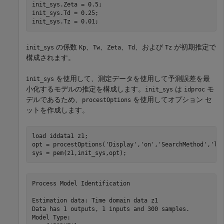
init_sys.Zeta = 0.5;

init_sys.Td = 0.25;

init_sys.Tz = 0.01;
の係数
、
、
、
、および
が初期推定で
init_sys
Kp
Tw
Zeta
Td
Tz
構成されます。
を使用して、測定データを使用して予測誤差を最
init_sys
小化するモデルの推定を構成します。
は
モ
init_sys
idproc
デルであるため、
を使用してオプション セ
procestOptions
ットを作成します。
load 
iddata1
z1
;

opt = procestOptions(
'Display'
,
'on'
,
'SearchMethod'
,
'lm
sys = pem(z1,init_sys,opt);
Process Model Identification

Estimation data: Time domain data z1         

Data has 1 outputs, 1 inputs and 300 samples.

Model Type:   
