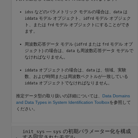
などのパラメトリック モデルの場合は、
は
idss
data
モデル オブジェクト、
モデル オブジェク
iddata
idfrd
ト、または
モデル オブジェクトにすることができ
frd
ます。
周波数応答データ モデル (
または
モデル オブ
idfrd
frd
ジェクト) の場合は、
も周波数応答データ モデルで
data
なければなりません。
オブジェクトの場合は、
は、領域、実験
iddata
data
数、および時間または周波数ベクトルが一致している
オブジェクトでなければなりません。
iddata
推定データ型の取り扱いの詳細については、
Data Domains
and Data Types in System Identification Toolbox
を参照して
ください。
—
の初期パラメーター化を構成
init_sys
sys
する同定されたモデル