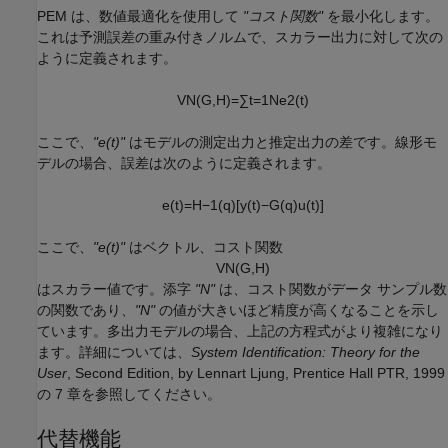
PEM は、数値最適化を使用して
"コスト関数"
を最小化します。
これは予測誤差の重み付きノルムで、スカラー出力に対して次の
ように定義されます。
V
N
(
G
,
H
)
=
∑
t
=
1
N
e
2
(
t
)
ここで、
"e(t)"
はモデルの測定出力と推定出力の差です。線形モ
デルの場合、誤差は次のように定義されます。
e
(
t
)
=
H
−
1
(
q
)
[
y
(
t
)
−
G
(
q
)
u
(
t
)
]
ここで、
"e(t)"
はベクトル、コスト関数
V
N
(
G
,
H
)
はスカラー値です。添字
"N"
は、コスト関数がデータ サンプル数
の関数であり、
"N"
の値が大きいほど精度が高くなることを示し
ています。多出力モデルの場合、上記の方程式がより複雑になり
ます。詳細については、
System Identification: Theory for the
User
, Second Edition, by Lennart Ljung, Prentice Hall PTR, 1999
の 7 章を参照してください。
代替機能