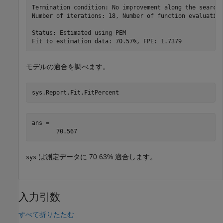
Termination condition: No improvement along the search 
Number of iterations: 18, Number of function evaluation
Status: Estimated using PEM                            
モデルの適合を調べます。
sys.Report.Fit.FitPercent
ans = 

は測定データに 70.63% 適合します。
sys
入力引数
すべて折りたたむ