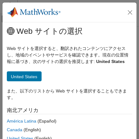
コンテンツへスキップ
MATLAB ヘルプ センター
オフキャンバス ナビゲーション メ
メインコンテンツ
Web サイトの選択
ドキュメンテーションのホーム
pem
制御システム
Web サイトを選択すると、翻訳されたコンテンツにアクセス
線形および非線形のモデルを改良するための予測誤差の最小化
し、地域のイベントやサービスを確認できます。現在の位置情
System Identification Toolbox
報に基づき、次のサイトの選択を推奨します:
United States
線形モデルの同定
ページ内をすべて折りたたむ
プロセス モデル
構文
United States
System Identification Toolbox
sys = pem(data,init_sys)
線形モデルの同定
また、以下のリストから Web サイトを選択することもできま
sys = pem(data,init_sys,opt)
入出力多項式モデル
す。
説明
System Identification Toolbox
南北アメリカ
は、初期モデル
のパラメー
= pem(
,
)
init_sys
sys
data
init_sys
線形モデルの同定
ターを
の推定データに適合するように更新します。
に
data
data
América Latina
(Español)
状態空間モデル
は、timetable、行列のコンマ区切りのペア、またはデータ オブ
Canada
(English)
ジェクトを指定できます。
pem
United States
(English)