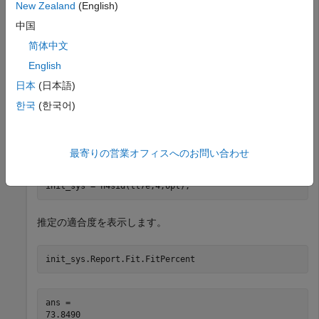
New Zealand
(English)
データを読み込み、推定データの最初の 300 データ点を抽
中国
出します。
简体中文
English
load 
sdata7
tt7
;

日本
(日本語)
tt7e = tt7(1:300,:);
한국
(한국어)
オプションを
に設定してモデル
'Focus'
'simulation'
を推定します。
init_sys
最寄りの営業オフィスへのお問い合わせ
opt = n4sidOptions(
'Focus'
,
'simulation'
);

init_sys = n4sid(tt7e,4,opt);
推定の適合度を表示します。
init_sys.Report.Fit.FitPercent
ans = 
