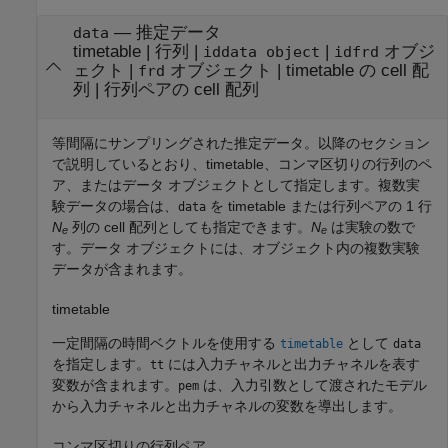
—
推定データ
data
timetable
|
行列
|
|
オブジ
iddata object
idfrd
ェクト
|
オブジェクト
|
timetable の cell 配
frd
列
|
行列ペアの cell 配列
等間隔にサンプリングされた推定データ。以降のセクション
で説明しているとおり、timetable、コンマ区切りの行列のペ
ア、またはデータ オブジェクトとして指定します。複数実
験データの場合は、
を timetable または行列ペアの 1 行
data
N
列の cell 配列としても指定できます。
N
は実験の数で
e
e
す。データ オブジェクトには、オブジェクト内の複数実験
データが含まれます。
timetable
一定間隔の時間ベクトルを使用する
として
timetable
data
を指定します。
には入力チャネルと出力チャネルを表す
tt
変数が含まれます。
は、入力引数として渡されたモデル
pem
から入力チャネルと出力チャネルの変数を導出します。
コンマ区切りの行列ペア