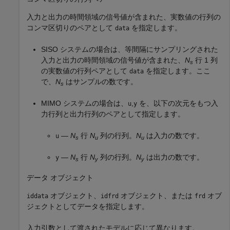
入力と出力の時間領域の信号値が含まれた、実数値の行列の
コンマ区切りのペアとして
を指定します。
data
SISO システムの場合は、等間隔にサンプリングされた
入力と出力の時間領域の信号値が含まれた、
N
行 1 列
s
の実数値の行列ペアとして
を指定します。ここ
data
で、
N
はサンプルの数です。
s
MIMO システムの場合は、
,
を、以下の次元をもつ入
u
y
力行列と出力行列のペアとして指定します。
—
N
行
N
列の行列。
N
は入力の数です。
u
s
u
u
—
N
行
N
列の行列。
N
は出力の数です。
y
s
y
y
データ オブジェクト
オブジェクト、
オブジェクト、または
オブ
iddata
idfrd
frd
ジェクトとしてデータを指定します。
入力引数として渡されたモデルに応じて異なります。