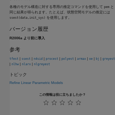
各種のモデル構造に対する専用の推定コマンドを使用して
と
pem
同じ結果が得られます。たとえば、状態空間モデルの推定には
を使用します。
ssest(data,init_sys)
バージョン履歴
R2006a より前に導入
参考
|
|
|
|
|
|
|
|
tfest
ssest
n4sid
procest
polyest
armax
oe
bj
greyest
|
|
|
nlhw
nlarx
nlgreyest
トピック
Refine Linear Parametric Models
この情報は役に立ちましたか？