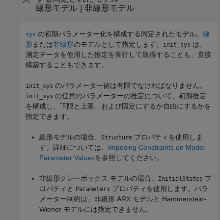
線形モデル
|
非線形モデル
の初期パラメーター化を構成する同定されたモデル。
線
sys
形
または
非線形
のモデルとして指定します。
は、
init_sys
測定データを使用した推定を実行して取得することも、直接
構築することもできます。
のパラメーター値は有限でなければなりません。
init_sys
の任意のパラメーターの推定について、初期推定
init_sys
を構成し、下限と上限、および固定にするか自由にするかを
指定できます。
線形モデルの場合、
プロパティを使用しま
Structure
す。詳細については、
Imposing Constraints on Model
Parameter Values
を参照してください。
非線形グレーボックス モデルの場合、
プ
InitialStates
ロパティと
プロパティを使用します。パラ
Parameters
メーター制約は、非線形 ARX モデルと Hammerstein-
Wiener モデルには指定できません。