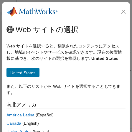
コンテンツへスキップ
MATLAB ヘルプ センター
オフキャンバス ナビゲーション メ
メインコンテンツ
Web サイトの選択
ドキュメンテーションのホーム
プログラムのワークフロー
コード生成
Web サイトを選択すると、翻訳されたコンテンツにアクセス
FPGA、ASIC、および SoC 開発
コード生成、構成、およびエンドツーエンドのワークフロー用の
し、地域のイベントやサービスを確認できます。現在の位置情
HDL ワークフロー スクリプトの使用のためのコマンド ライン関
報に基づき、次のサイトの選択を推奨します:
United States
HDL Coder
数
Simulink からの HDL コード生成
®
コマンド ラインで、関数
を使用して、Simulink
モデル
makehdl
United States
コード生成
向けの HDL コードを生成できます。生成されたコードをターゲ
ット FPGA デバイスに展開する場合は、HDL ワークフロー アド
カテゴリ
また、以下のリストから Web サイトを選択することもできま
バイザーを使用できます。ワークフロー設定をスクリプトにエク
ガイド付きコード生成
す。
スポートして、ワークフローをコマンド ラインで実行できます。
プログラムのワークフロー
詳細については、
スクリプトを使用した HDL ワークフローの実
南北アメリカ
コーディング標準
行
を参照してください。
América Latina
(Español)
クラス
Canada
(English)
United States
(English)