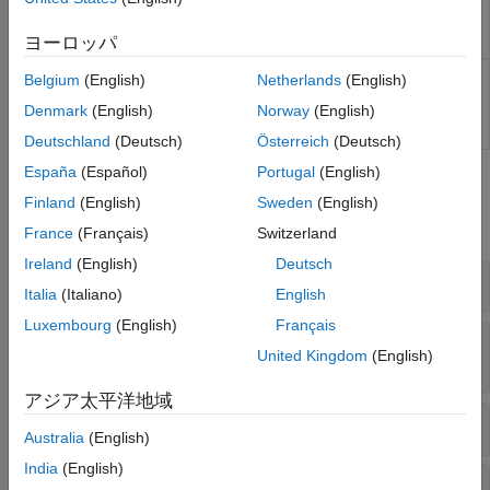
Configure HDL code
hdlcoder.WorkflowConfig
generation and deployment
workflows
ヨーロッパ
Base class to implement
hdlcoder.TimingGenerator
Belgium
(English)
Netherlands
(English)
custom tool and device support
Denmark
(English)
Norway
(English)
for critical path estimation
reporting
(R2024a 以降)
Deutschland
(Deutsch)
Österreich
(Deutsch)
España
(Español)
Portugal
(English)
関数
Finland
(English)
Sweden
(English)
すべて展開する
France
(Français)
Switzerland
Ireland
(English)
Deutsch
コード生成
Italia
(Italiano)
English
Luxembourg
(English)
Français
HDL ワークフローのコマンド ライン インター
United Kingdom
(English)
フェイス
アジア太平洋地域
構成
Australia
(English)
India
(English)
ターゲット固有のタイミング データベースの生