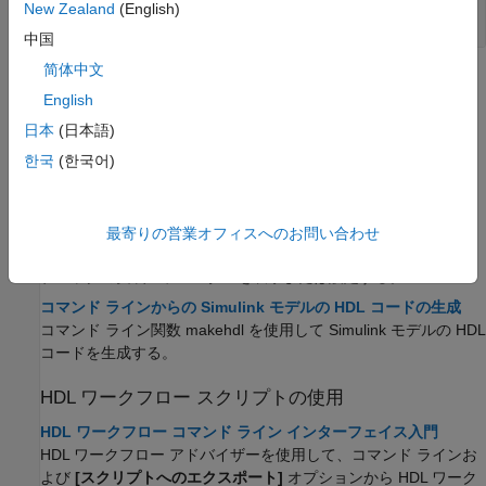
New Zealand
(English)
成
中国
简体中文
トピック
English
コマンド ライン インターフェイスの使用
日本
(日本語)
HDL コード生成オプションの設定
한국
(한국어)
[コンフィギュレーション パラメーター] ダイアログ ボックス、
Simulink ツールストリップ、または [HDL ブロック プロパティ]
ウィンドウで HDL オプションにアクセスする。
最寄りの営業オフィスへのお問い合わせ
HDL モデルおよびブロック パラメーターの設定と表示
ブロックの実装パラメーターを表示または設定する。
コマンド ラインからの Simulink モデルの HDL コードの生成
コマンド ライン関数 makehdl を使用して Simulink モデルの HDL
コードを生成する。
HDL ワークフロー スクリプトの使用
HDL ワークフロー コマンド ライン インターフェイス入門
HDL ワークフロー アドバイザーを使用して、コマンド ラインお
よび
[スクリプトへのエクスポート]
オプションから HDL ワーク