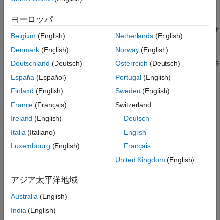
モデルの保護
モデルの互換性のチェック
ネイティブ浮動小数点
ヨーロッパ
HDL コード アドバイザー、およびこのアドバイザーを使用して
HDL コード生成との互換性についてモデルをチェックおよび更新
HDL モデリング ガイドライン
Belgium
(English)
Netherlands
(English)
する方法の説明
速度と面積の最適化
Denmark
(English)
Norway
(English)
コード生成
モデル設計
Deutschland
(Deutsch)
Österreich
(Deutsch)
サポートされているブロック ライブラリの作成およびこれらのラ
検証
イブラリのブロックを使用した HDL 互換モデルの作成
展開
España
(Español)
Portugal
(English)
ブロックの構成
レポートとスクリプト
Finland
(English)
Sweden
(English)
ブロックの実装仕様、モデル コンフィギュレーション
France
(Français)
Switzerland
クロッキングとマルチレート設計
Ireland
(English)
Deutsch
クロック生成、マルチレート モデルの HDL コード生成のガイド
Italia
(Italiano)
English
ライン
Luxembourg
(English)
Français
外部コンポーネントのインターフェイス
カスタム HDL コードやベンダー固有の AMD または Intel のブロ
United Kingdom
(English)
ックなどの外部コンポーネントを統合
アジア太平洋地域
HDL インポート
関数 importhdl を使用して HDL コードを Simulink モデリング環
Australia
(English)
境にインポート
India
(English)
モデルの保護