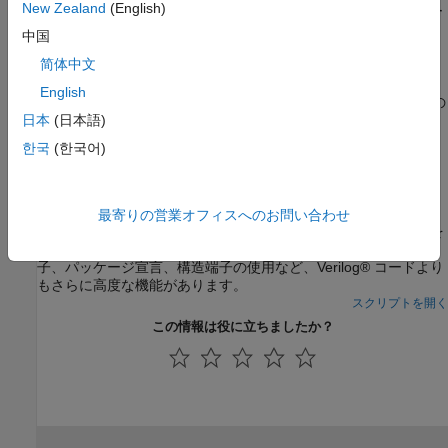
New Zealand
(English)
サードパーティと共有するための、シミュレーションおよびコー
ド生成の保護モデルの作成
中国
ネイティブ浮動小数点
简体中文
HDL Coder のネイティブ浮動小数点、サポートされる各種機能、
English
設計のモデル化、HDL コードの生成、および生成されたコードの
日本
(日本語)
検証方法
한국
(한국어)
注目の例
Simulink モデルの SystemVerilog コードの生成
最寄りの営業オフィスへのお問い合わせ
この例では、Simulink® モデルから SystemVerilog HDL コードを
生成する方法を示します。SystemVerilog コードには、配列端
子、パッケージ宣言、構造端子の使用など、Verilog® コードより
もさらに高度な機能があります。
スクリプトを開く
この情報は役に立ちましたか？