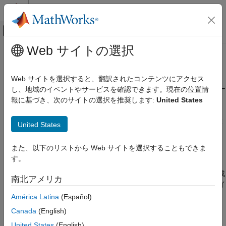
コンテンツへスキップ
MATLAB ヘルプ センター
オフキャンバス ナビゲーション メ
メインコンテンツ
Web サイトの選択
ドキュメンテーションのホーム
モデルとアーキテクチャの設計
コード生成
Web サイトを選択すると、翻訳されたコンテンツにアクセス
FPGA、ASIC、および SoC 開発
サポートされているブロック、ベスト プラクティス、設計パター
し、地域のイベントやサービスを確認できます。現在の位置情
ン、互換性チェック、Simscape™ モデリング、クロック信号お
報に基づき、次のサイトの選択を推奨します:
United States
HDL Coder
よびリセット信号
Simulink からの HDL コード生成
®
HDL コードをインポートする、または、Simulink
モデリング環
United States
カテゴリ
境で HDL コード生成のためのモデルを開発することができま
す。モデルを開発する際に、Simulink ブロックおよび Simscape
モデルとアーキテクチャの設計
また、以下のリストから Web サイトを選択することもできま
で切り替えられる線形要素を使用し、HDL モデリング ガイドラ
す。
モデルの互換性のチェック
インに従い、HDL コード アドバイザーを実行して、HDL 互換性
モデル設計
をもつようにモデルを更新できます。その後、HDL コードを生成
南北アメリカ
ブロックの構成
し、生成されたコードを検証し、そのコードをターゲット デバイ
スに展開できます。
クロッキングとマルチレート設計
América Latina
(Español)
外部コンポーネントのインターフェイス
Canada
(English)
カテゴリ
HDL インポート
United States
(English)