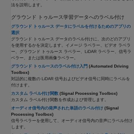
法を説明します。
グラウンド トゥルース学習データへのラベル付け
グラウンド トゥルース データにラベルを付けるためのアプリの
選択
グラウンド トゥルース データのラベル付けに、次のどのアプリ
を使用するかを決定します。
イメージ ラベラー
、
ビデオ ラベラ
ー
、
グラウンド トゥルース ラベラー
、
LiDAR ラベラー
、
信号ラ
ベラー
、または
医用画像ラベラー
。
グラウンド トゥルースのラベル付け入門
(Automated Driving
Toolbox)
対話的に複数の LiDAR 信号およびビデオ信号に同時にラベルを
付けます。
カスタム ラベル付け関数
(Signal Processing Toolbox)
カスタム ラベル付け関数を作成および管理します。
オーディオ信号内の発声された単語のラベル付け
(Signal
Processing Toolbox)
信号ラベラー
を使用して、オーディオ信号内の音声にラベル付け
します。