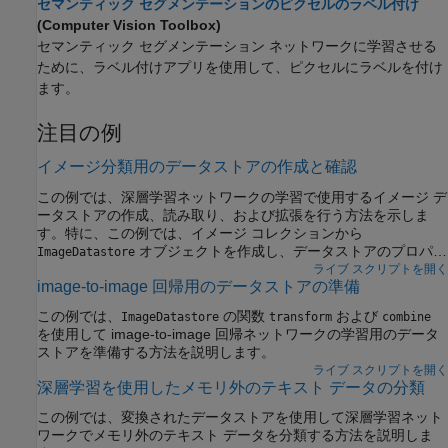
セマンティック セグメンテーションのピクセルのラベル付け
(Computer Vision Toolbox)
セマンティック セグメンテーション ネットワークに学習させる
ために、ラベル付けアプリを使用して、ピクセルにラベルを付け
ます。
注目の例
イメージ分類用のデータストアの作成と確認
この例では、深層学習ネットワークの学習で使用するイメージ デ
ータストアの作成、読み取り、および拡張を行う方法を示しま
す。特に、この例では、イメージ コレクションから
オブジェクトを作成し、データストアのプロパテ
ImageDatastore
ィを読み取って抽出し、学習中に使用するための
ライブ スクリプトを開く
image-to-image 回帰用のデータストアの準備
を作成する方法を示します。
augmentedImageDatastore
この例では、
の関数
および
ImageDatastore
transform
combine
を使用して image-to-image 回帰ネットワークの学習用のデータ
ストアを準備する方法を説明します。
ライブ スクリプトを開く
深層学習を使用したメモリ外のテキスト データの分類
この例では、変換されたデータストアを使用して深層学習ネット
ワークでメモリ外のテキスト データを分類する方法を説明しま