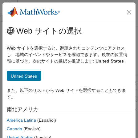
コンテンツへスキップ
MATLAB ヘルプ センター
オフキャンバス ナビゲーション メ
メインコンテンツ
Web サイトの選択
ドキュメンテーションのホーム
深層ニューラル ネットワーク用の
AI および統計
データの前処理
Web サイトを選択すると、翻訳されたコンテンツにアクセス
し、地域のイベントやサービスを確認できます。現在の位置情
Deep Learning Toolbox
報に基づき、次のサイトの選択を推奨します:
United States
深層学習用のデータの管理と前処理
カテゴリ
すべての深層学習ワークフローに共通する最初のステップとし
Deep Learning Toolbox 入門
United States
て、必ずネットワークで受け入れられる形式になるよう、データ
用途
の前処理を行います。たとえば、イメージ入力層のサイズに一致
Simulink を使用した深層学習
するようにイメージ入力のサイズを変更できます。データの前処
また、以下のリストから Web サイトを選択することもできま
理を行って、必要な特徴を強調したり、ネットワークにバイアス
深層ニューラル ネットワーク用のデータの
す。
前処理
を生じさせる可能性があるアーティファクトを低減することもで
深層ニューラル ネットワークのインポート
きます。たとえば、入力データを正規化したり、入力データから
南北アメリカ
と構築
ノイズを削除できます。
深層ニューラル ネットワークの学習
América Latina
(Español)
深層ニューラル ネットワークの可視化と検
®
イメージ入力の前処理は、MATLAB
および Deep Learning
Canada
(English)
証
Toolbox™ で提供されるデータストアと関数を使用したサイズ変
United States
(English)