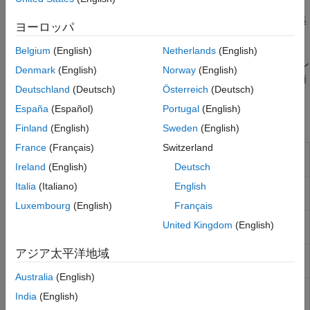
コード生成と深層ニューラル ネットワーク
更などの操作によって行うことができます。その他の MATLAB
の展開
ツールボックスには、深層学習データのラベル付け、処理、拡張
ヨーロッパ
のための関数、データストア、およびアプリが用意されていま
す。その他の MATLAB ツールボックスの専用ツールを使用し
Belgium
(English)
Netherlands
(English)
て、イメージ処理、オブジェクト検出、セマンティック セグメン
Denmark
(English)
Norway
(English)
テーション、信号処理、オーディオ処理、テキスト分析などの領
Deutschland
(Deutsch)
Österreich
(Deutsch)
域向けにデータを処理します。
España
(Español)
Portugal
(English)
アプリ
Finland
(English)
Sweden
(English)
France
(Français)
Switzerland
イメージ ラベラ
コンピューター ビジョンの応用に使用す
ー
るラベル イメージ
Ireland
(English)
Deutsch
Italia
(Italiano)
English
ビデオ ラベラー
Label video for computer vision
applications
Luxembourg
(English)
Français
グラウンド トゥ
自動運転アプリケーション用にグラウン
United Kingdom
(English)
ルース ラベラー
ド トゥルース データをラベル付け
アジア太平洋地域
LiDAR ラベラー
LiDAR 点群のグラウンド トゥルース デ
ータへのラベル付け
Australia
(English)
信号ラベラー
対象となる信号の属性、領域および点へ
India
(English)
のラベル付け