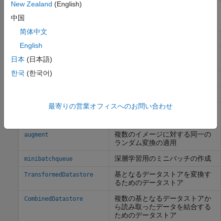
New Zealand
(English)
関数
中国
简体中文
イメージ データのデータストア
imageDatastore
English
バッチの変換によるイメージ デ
augmentedImageDatastore
日本
(日本語)
ータの拡張
한국
(한국어)
イメージ データ拡張の構成
imageDataAugmenter
データストアの変換
transform
最寄りの営業オフィスへのお問い合わせ
複数のデータストアのデータを
combine
統合
複数のイメージに対する同一の
augment
ランダム変換の適用
深層学習用のミニバッチの作成
minibatchqueue
基となるデータストアを変換す
TransformedDatastore
るためのデータストア
複数の基となるデータストアか
CombinedDatastore
ら読み取ったデータを結合する
ためのデータストア