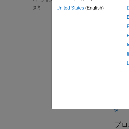
バージョン履歴
作成
参考
United States
(English)
構文
aug = 
F
aug = 
説明
I
aug = 
I
トを作
aug = 
す。プ
たとえ
転する
例
プロ