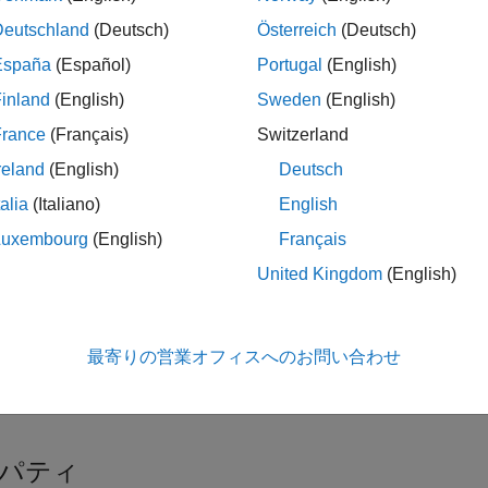
Deutschland
(Deutsch)
Österreich
(Deutsch)
España
(Español)
Portugal
(English)
imageDataAugmenter
inland
(English)
Sweden
(English)
imageDataAugmenter(PropertyName=Value)
France
(Français)
Switzerland
reland
(English)
Deutsch
は、恒等変換と一致する既定のプロパティ
imageDataAugmenter
talia
(Italiano)
English
成します。
Luxembourg
(English)
Français
は、1 つ以上の名前
imageDataAugmenter(
)
PropertyName=Value
United Kingdom
(English)
ロパティは、イメージ拡張オプションのセットに対応します。
ば、
は、イ
aug = imageDataAugmenter(RandXReflection=true)
最寄りの営業オフィスへのお問い合わせ
オブジェクトを作成します。
imageDataAugmenter
パティ