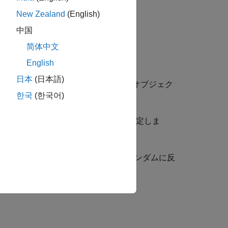
New Zealand
(English)
中国
简体中文
English
日本
(日本語)
値を使用して、
オブジェク
imageDataAugmenter
한국
(한국어)
と値の引数を使用して、プロパティを設定しま
メージを左右方向に 50% の確率でランダムに反