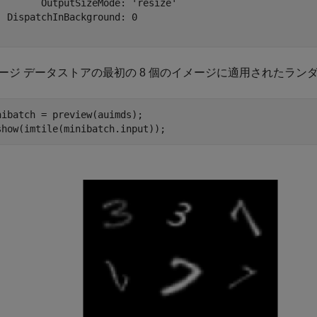
        OutputSizeMode: 'resize'

  DispatchInBackground: 0

ージ データストアの最初の 8 個のイメージに適用されたラン
nibatch = preview(auimds);

show(imtile(minibatch.input));