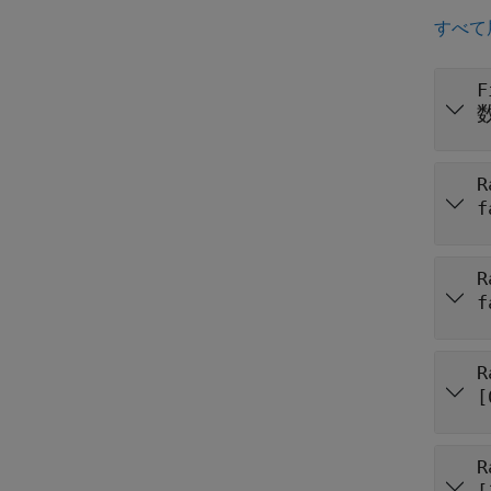
すべて
F
R
f
R
f
R
[
R