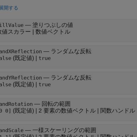
展開する
—
塗りつぶしの値
illValue
数値スカラー
|
数値ベクトル
—
ランダムな反転
andXReflection
(既定値) |
alse
true
—
ランダムな反転
andYReflection
(既定値) |
alse
true
—
回転の範囲
andRotation
(既定値) |
2 要素の数値ベクトル
|
関数ハンドル
0 0]
—
一様スケーリングの範囲
andScale
(既定値) |
2 要素の数値ベクトル
|
関数ハンドル