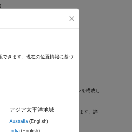
MATLAB Answers
確認できます。現在の位置情報に基づ
イメージ拡張の一連の前処理オプションを構成し
アジア太平洋地域
用され、拡張イメージをバッチ生成します。詳
を参照してください。
Australia
(English)
India
(English)