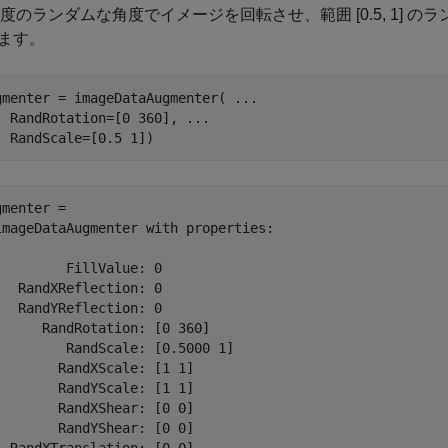
0] 度のランダムな角度でイメージを回転させ、範囲 [0.5, 1
ます。
gmenter = imageDataAugmenter( 
...
  RandRotation=[0 360], 
...
  RandScale=[0.5 1])
gmenter = 

imageDataAugmenter with properties:

         FillValue: 0

   RandXReflection: 0

   RandYReflection: 0

      RandRotation: [0 360]

         RandScale: [0.5000 1]

        RandXScale: [1 1]

        RandYScale: [1 1]

        RandXShear: [0 0]

        RandYShear: [0 0]
