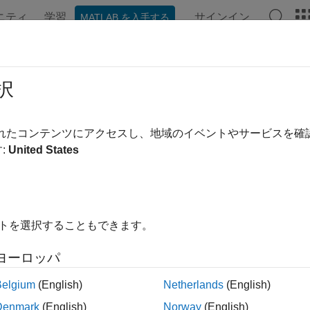
ニティ
学習
サインイン
MATLAB を入手する
ンテーション
例
関数
ブロック
アプリ
ビデオ
geDataAugmenter
択
ジ データ拡張の構成
されたコンテンツにアクセスし、地域のイベントやサービスを
:
United States
ージをすべて展開する
ジ データ オーグメンターは、サイズ変更、回転、反転など、
イトを選択することもできます。
ヨーロッパ
オブジェクトは、
で使
ataAugmenter
augmentedImageDatastore
いては、
ランダムな幾何学的変換での学習用のイメージの拡張
Belgium
(English)
Netherlands
(English)
Denmark
(English)
Norway
(English)