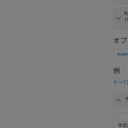
R
[
オブ
augm
例
すべて
学習