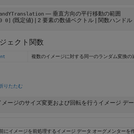
—
垂直方向の平行移動の範囲
andYTranslation
(既定値) |
2 要素の数値ベクトル
|
関数ハンドル
0 0]
ジェクト関数
複数のイメージに対する同一のランダム変換の
ent
折りたたむ
イメージのサイズ変更および回転を行うイメージ デー
前にイメージを前処理するイメージ データ オーグメンターを作