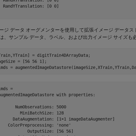
  RandXTranslation: [0 0]

  RandYTranslation: [0 0]

ージ データ オーグメンターを使用して拡張イメージ データ
は、サンプル データ、ラベル、および出力イメージ サイズも
Train,YTrain] = digitTrain4DArrayData;

ageSize = [56 56 1];

imds = augmentedImageDatastore(imageSize,XTrain,YTrain,D
mds = 

augmentedImageDatastore with properties:

       NumObservations: 5000

         MiniBatchSize: 128

      DataAugmentation: [1×1 imageDataAugmenter]

    ColorPreprocessing: 'none'

            OutputSize: [56 56]
