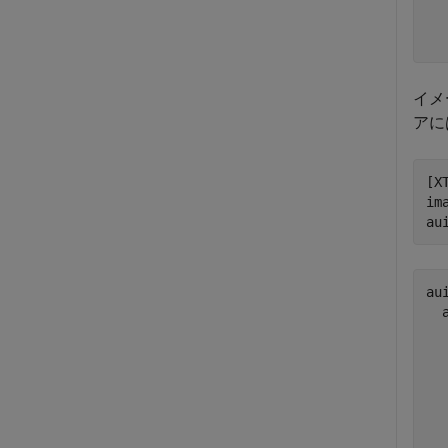
  
  
イメ
アに
[X
im
au
aui
  
  
  
  
  
  