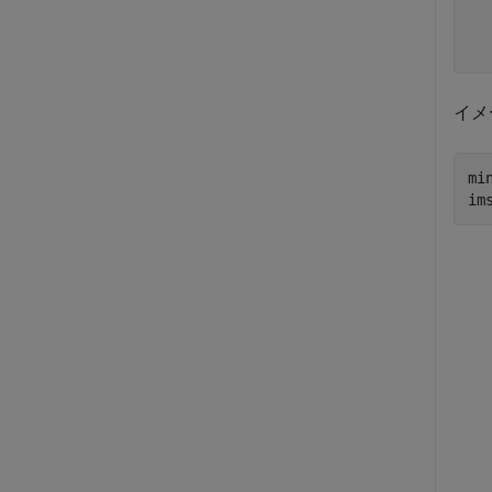
  
  
イメ
mi
im