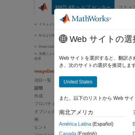
コンテンツへスキップ
MATLAB ヘルプ センター
コミュ
ドキュメ
ドキュメンテーションのホーム
AI および統計
ima
Web サイトの選
Deep Learning Toolbox
深層ニューラル ネットワーク用のデータの前
イメー
Web サイトを選択すると、翻訳
処理
き、次のサイトの選択を推奨します
imageDataAugmenter
このペ
説明
項目一覧
United States
説明
イメー
作成
また、以下のリストから Web サ
ます。
プロパティ
オブジェクト関数
南北アメリカ
imageD
例
細につ
América Latina
(Español)
ヒント
Canada
(English)