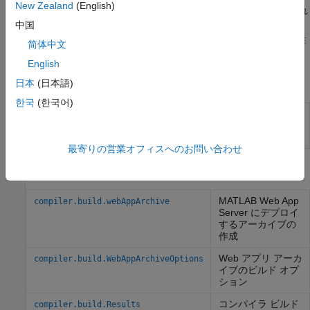
New Zealand
(English)
品バージョンでは
macOS
(Intel プロセッサ) のみがサポートされ
ています。サポートされている Web ブラウザーのリストについ
中国
ては、
サポートされるブラウザーとプラットフォームの非互換性
简体中文
を参照してください。
English
アプリ
日本
(日本語)
한국
(한국어)
Web アプ
デプロイする
MATLAB
プログラムを Web ア
リ コンパ
プリとしてパッケージ化する
(R2025a 以降)
イラ
最寄りの営業オフィスへのお問い合わせ
関数
MATLAB
Web App
compiler.build.webAppArchive
Server にデプロイ
するアーカイブの
作成
Web アプリ アーカ
compiler.build.WebAppArchiveOptions
イブのビルド オプ
ション
コンパイラ ビルド
compiler.build.Results