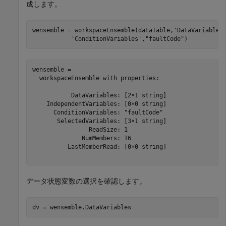
成します。
wensemble = workspaceEnsemble(dataTable,
'DataVariables
'ConditionVariables'
,
"faultCode"
)
wensemble = 

  workspaceEnsemble with properties:

           DataVariables: [2×1 string]

    IndependentVariables: [0×0 string]

      ConditionVariables: "faultCode"

       SelectedVariables: [3×1 string]

                ReadSize: 1

              NumMembers: 16

          LastMemberRead: [0×0 string]

データ状態変数の選択を確認します。
dv = wensemble.DataVariables