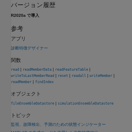
バージョン履歴
R2020a で導入
参考
アプリ
診断特徴デザイナー
関数
|
|
|
read
readMemberData
readFeatureTable
|
|
|
|
writeToLastMemberRead
reset
readall
writeMember
|
readMember
findIndex
オブジェクト
|
fileEnsembleDatastore
simulationEnsembleDatastore
トピック
監視、故障検出、予測のための状態インジケーター