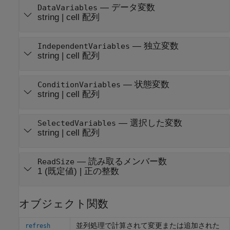
—
データ変数
DataVariables
string
|
cell 配列
—
独立変数
IndependentVariables
string
|
cell 配列
—
状態変数
ConditionVariables
string
|
cell 配列
—
選択した変数
SelectedVariables
string
|
cell 配列
—
読み取るメンバー数
ReadSize
1
(既定値) |
正の整数
オブジェクト関数
並列処理で計算されて変更または追加された
refresh