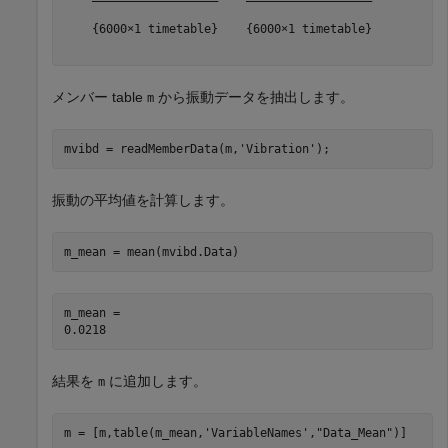
    {6000×1 timetable}    {6000×1 timetable}

メンバー table
から振動データを抽出します。
m
mvibd = readMemberData(m,
'Vibration'
);
振動の平均値を計算します。
m_mean = mean(mvibd.Data)
m_mean = 

結果を
に追加します。
m
m = [m,table(m_mean,
'VariableNames'
,
"Data_Mean"
)]