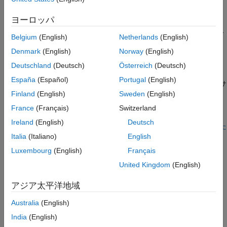
オブジェクト関数
ヨーロッパ
table や cell 配列をアプリにインポートし、対話型の特徴設計が
例
完了した後にコードを生成する場合は、そのコードにはワークス
バージョン履歴
Belgium
(English)
Netherlands
(English)
ペース アンサンブルの作成が含まれます。このアンサンブルに
参考
Denmark
(English)
Norway
(English)
は、最初のインポートで使用したものと同じ変数が含まれてお
り、同じ変数を含む入力データ セットを管理できます。たとえ
Deutschland
(Deutsch)
Österreich
(Deutsch)
ば、20 メンバーの table をアプリにインポートし、特徴を抽出
España
(Español)
Portugal
(English)
し、関数を生成するとします。その関数のワークスペース アンサ
Finland
(English)
Sweden
(English)
ンブルは、同じ変数を含む table であれば、2000 メンバーの
table と互換性があります。
France
(Français)
Switzerland
Ireland
(English)
Deutsch
データ アンサンブルの詳細については、
状態監視と予知保全のた
Italia
(Italiano)
English
めのデータ アンサンブル
を参照してください。
Luxembourg
(English)
Français
作成
United Kingdom
(English)
構文
アジア太平洋地域
wsensemble = workspaceEnsemble(Name,Value)
Australia
(English)
wsensemble = workspaceEnsemble(data,Name,Value)
説明
India
(English)