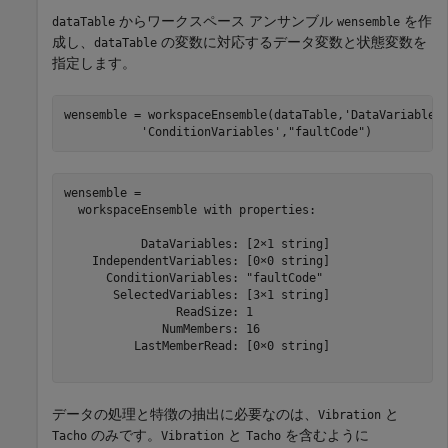
からワークスペース アンサンブル
を作
dataTable
wensemble
成し、
の変数に対応するデータ変数と状態変数を
dataTable
指定します。
wensemble = workspaceEnsemble(dataTable,
'DataVariables
'ConditionVariables'
,
"faultCode"
)
wensemble = 

  workspaceEnsemble with properties:

           DataVariables: [2×1 string]

    IndependentVariables: [0×0 string]

      ConditionVariables: "faultCode"

       SelectedVariables: [3×1 string]

                ReadSize: 1

              NumMembers: 16

          LastMemberRead: [0×0 string]

データの処理と特徴の抽出に必要なのは、
と
Vibration
のみです。
と
を含むように
Tacho
Vibration
Tacho