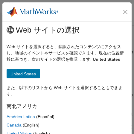
コンテンツへスキップ
MATLAB ヘルプ センター
オフキャンバス ナビゲーション メ
メインコンテンツ
Web サイトの選択
ドキュメンテーションのホーム
workspaceEnsemble
制御システム
Web サイトを選択すると、翻訳されたコンテンツにアクセス
診断特徴デザイナーで生成されたコードを使用して、
MATLAB
ワ
し、地域のイベントやサービスを確認できます。現在の位置情
Predictive Maintenance Toolbox
ークスペースに保存されたアンサンブル データを管理します。
報に基づき、次のサイトの選択を推奨します:
United States
システム データの管理
このページをすべて展開する
Predictive Maintenance Toolbox
United States
説明
状態インジケーターの設計
診断特徴デザイナーでの MATLAB コードの生
また、以下のリストから Web サイトを選択することもできま
オブジェクトは、
診断特徴デザイナー
で生成
workspaceEnsemble
成
す。
されたコードで使用するために特化したアンサンブル オブジェク
トです。
オブジェクトと
workspaceEnsemble
workspaceEnsemble
南北アメリカ
オブジェクトは、両方ともアンサンブル
fileEnsembleDatastore
項目一覧
のデータ変数、独立変数、および状態変数を指定するため、類似
América Latina
(Español)
説明
しています。しかし、ファイル アンサンブル データストアとは
Canada
(English)
作成
異なり、ワークスペース アンサンブルは、外部ファイルではなく
メモリのデータに対して動作します。
プロパティ
United States
(English)