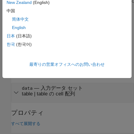
は、名前と値のペ
= workspaceEnsemble(Name,Value)
wsensemble
New Zealand
(English)
アの引数で指定されたプロパティを持つ空の
workspaceEnsemble
中国
オブジェクト
を作成します。
wsensemble
简体中文
は、データ
= workspaceEnsemble(
,Name,Value)
wsensemble
data
English
セット
から、
オブジェクト
data
workspaceEnsemble
wsensemble
日本
(日本語)
を作成します。
한국
(한국어)
例
入力引数
最寄りの営業オフィスへのお問い合わせ
すべて展開する
—
入力データ セット
data
table
|
table の cell 配列
プロパティ
すべて展開する