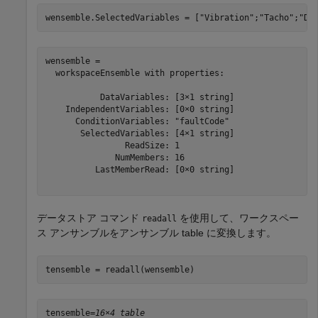
wensemble.SelectedVariables = [
"Vibration"
;
"Tacho"
;
"Da
wensemble = 

  workspaceEnsemble with properties:

           DataVariables: [3×1 string]

    IndependentVariables: [0×0 string]

      ConditionVariables: "faultCode"

       SelectedVariables: [4×1 string]

                ReadSize: 1

              NumMembers: 16

          LastMemberRead: [0×0 string]

データストア コマンド
を使用して、ワークスペー
readall
ス アンサンブルをアンサンブル table に変換します。
tensemble = readall(wensemble)
tensemble=
16×4 table