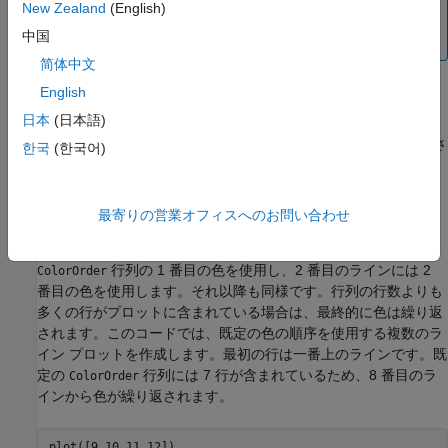
New Zealand
(English)
を指定する場合は、
プロットの色の指定
および
プロットの
中国
ラインとマーカーの外観の指定
を参照してください。
简体中文
色とライン スタイルの異なるセットの指定
English
日本
(日本語)
MATLAB で選択される色は、座標軸の
プロパティか
ColorOrder
ら取得されます。このプロパティには、RGB 3 成分として指定さ
한국
(한국어)
れた色からなる 3 列の行列が含まれます。RGB 3 成分は、色の
赤、緑、青成分の強度を含む 3 要素ベクトルです。強度値は [0,
1] の範囲でなければなりません。
最寄りの営業オフィスへのお問い合わせ
複数のラインをプロットした場合は、1 番目のラインには
行列の 1 番目の色を使用し、2 番目のラインには 2
ColorOrder
番目の色を使用します。それ以降も同様です。行列の行数よりも
多くの行がプロットに含まれている場合は、最終的に色は繰り返
されます。このコードでは、既定の色の順序を使用する複数のラ
イン プロットを作成します。最初の行は一番上のラインです。既
定の
行列には 7 行が含まれているため、8 番目のラ
ColorOrder
インから色が繰り返されます。
plot([9 10 11 12])
