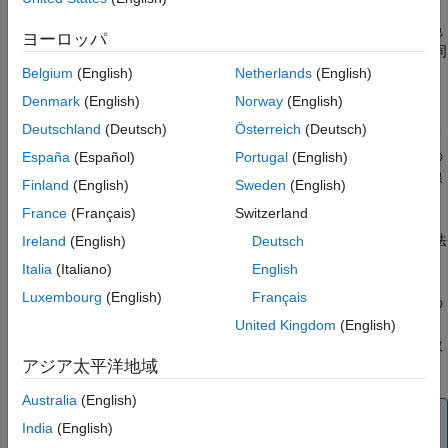
色とライン スタイルのサイクル順の指定
— すべてのライン
スタイルを使用してから次の色を使用するのか、すべての色
ヨーロッパ
を使用してから次のライン スタイルを使用するのか、色と同
時にライン スタイルを順に変えて使用するのかを指定しま
Belgium
(English)
Netherlands
(English)
す。
Denmark
(English)
Norway
(English)
Deutschland
(Deutsch)
Österreich
(Deutsch)
色またはライン スタイルでのデータのグループ化
— 関連項
目を視覚的にグループ化します。たとえば、散布点の複数の
España
(Español)
Portugal
(English)
セットをプロットする際に、点の各セットを同じ色の近似線
Finland
(English)
Sweden
(English)
に関連付けることができます。
France
(Français)
Switzerland
このトピックでは、ライン プロットおよび散布図を構成する方法
Ireland
(English)
Deutsch
を説明しますが、色 (さらに場合によってはライン スタイル) の
Italia
(Italiano)
English
サイクル制御の同じ概念が、
、
、
プロットなどの他
bar
area
stem
Luxembourg
(English)
Français
の多くのプロットにも適用されます。このトピック内のすべての
例では、プロットの
"後に"
座標軸プロパティを設定しています。
United Kingdom
(English)
手順でこの順序に従うのが重要なのは、ほとんどのプロット関数
アジア太平洋地域
で座標軸プロパティの多くがリセットされるためです。
Australia
(English)
メモ
India
(English)
プロットで特定の項目に対して色またはライン スタイル