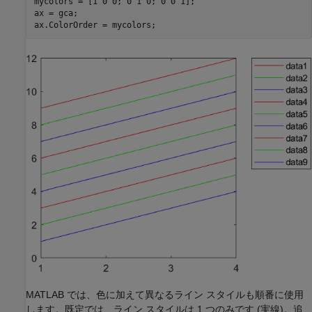
mycolors = [1 0 0; 0 1 0; 0 0 1];

ax = gca; 

ax.ColorOrder = mycolors;
MATLAB では、色に加えて異なるライン スタイルも順番に使用
します。既定では、ライン スタイルは 1 つのみです (実線)。追