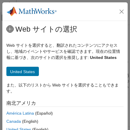
コンテンツへスキップ
MATLAB ヘルプ センター
オフキャンバス ナビゲーション メ
メインコンテンツ
Web サイトの選択
ドキュメンテーションのホーム
リンクレベル シミュレーション
無線通信
Web サイトを選択すると、翻訳されたコンテンツにアクセス
伝搬チャネルとパス損失の構成を使った 5G NR リンクレベル
し、地域のイベントやサービスを確認できます。現在の位置情
5G Toolbox
BLER シミュレーション
報に基づき、次のサイトの選択を推奨します:
United States
カテゴリ
5G Toolbox™ System object を使用して、異なる遅延プロファイ
5G Toolbox 入門
ルをもつフェージング チャネルや高速列車 (HST) 伝播チャネル
United States
などの多入力多出力 (MIMO) チャネルをモデル化します。基地局
ダウンリンク チャネル
(BS) とユーザー端末 (UE) との間のパス損失とシャドウ フェージ
アップリンク チャネル
また、以下のリストから Web サイトを選択することもできま
ングをモデル化することもできます。このページで紹介する例で
物理レイヤーのサブコンポーネント
す。
は、TDL と CDL のチャネル モデルを使ったさまざまなリンクレ
信号の受信と復元
ベルのブロック エラー レート (BLER) シミュレーションについ
南北アメリカ
リンクレベル シミュレーション
て説明します。
システムレベルのシミュレーション
América Latina
(Español)
アプリ
RF シミュレーション
Canada
(English)
テストと計測
United States
(English)