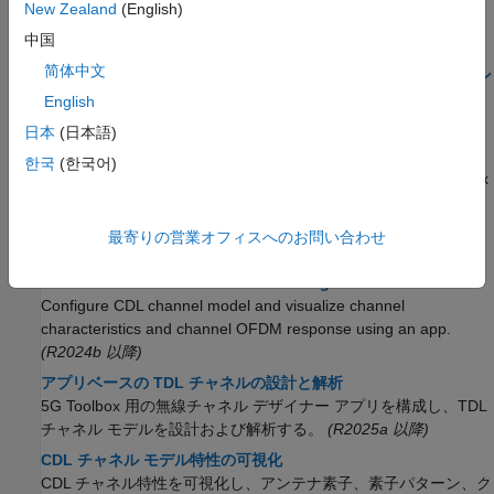
New Zealand
(English)
HARQ を使用した 5G NR トランスポート チャネルのモ
中国
デル化
简体中文
5G 物理チャネルと信号のリソース グリッドへのマッピン
グ
English
DL-SCH および PDSCH の送受信処理チェーン
日本
(日本語)
リンク シミュレーションで使用する SNR の定義
한국
(한국어)
AWGN を使用するリンク シミュレーションにおいて 5G Toolbox
が S/N 比 (SNR) を定義する方法を学ぶ。
最寄りの営業オフィスへのお問い合わせ
伝搬チャネル
Interactive CDL Channel Model Configuration
Configure CDL channel model and visualize channel
characteristics and channel OFDM response using an app.
(R2024b 以降)
アプリベースの TDL チャネルの設計と解析
5G Toolbox 用の無線チャネル デザイナー アプリを構成し、TDL
チャネル モデルを設計および解析する。
(R2025a 以降)
CDL チャネル モデル特性の可視化
CDL チャネル特性を可視化し、アンテナ素子、素子パターン、ク