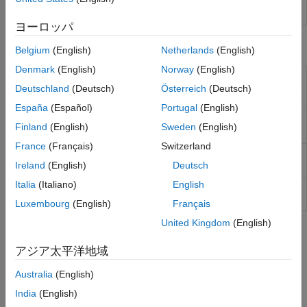
無線チャネル デザイ
5G NR チャネルの設計と解析
5G NR 向け AI
ナー
(R2025a 以降)
6G Exploration Library
ヨーロッパ
コード生成と展開
関数
Belgium
(English)
Netherlands
(English)
Denmark
(English)
Norway
(English)
CDL MIMO チャネルのモデル化
nrCDLChannel
Deutschland
(Deutsch)
Österreich
(Deutsch)
TDL MIMO チャネル モデルのモデル化
nrTDLChannel
España
(Español)
Portugal
(English)
Model HST MIMO channel
(R2022b 以
nrHSTChannel
Finland
(English)
Sweden
(English)
降)
France
(Français)
Switzerland
パス損失構成パラメーター
(R2021b 以
nrPathLossConfig
Ireland
(English)
Deutsch
降)
Italia
(Italiano)
English
Path loss and shadow fading between
nrPathLoss
BS and UE
(R2021b 以降)
Luxembourg
(English)
Français
United Kingdom
(English)
トピック
アジア太平洋地域
リンク シミュレーション
Australia
(English)
5G NR 通信リンクのモデル化
5G NR 通信リンクをモデル化する方法を学習する。
India
(English)