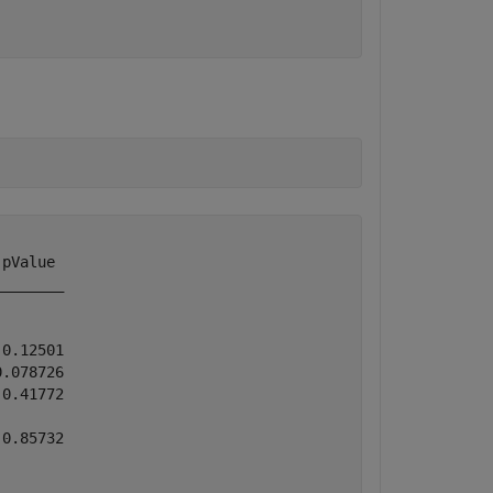
pValue 

_______

       

0.12501

.078726

0.41772

       

0.85732

       
