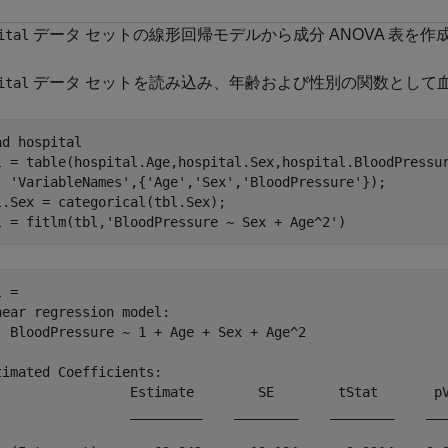
データ セットの線形回帰モデルから成分 ANOVA 表を作
ital
データ セットを読み込み、年齢および性別の関数として
ital
ad 
hospital
l = table(hospital.Age,hospital.Sex,hospital.BloodPressu
'VariableNames'
,{
'Age'
,
'Sex'
,
'BloodPressure'
});

l.Sex = categorical(tbl.Sex);

l = fitlm(tbl,
'BloodPressure ~ Sex + Age^2'
)
 = 

near regression model:

  BloodPressure ~ 1 + Age + Sex + Age^2

timated Coefficients:

                 Estimate        SE        tStat       pV
                 _________    ________    ________    ___