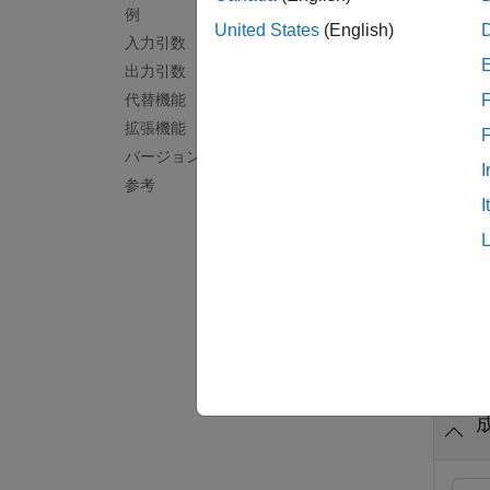
例
例
United States
(English)
入力引数
出力引数
= a
tbl
代替機能
F
して
'c
拡張機能
して
's
バージョン履歴
I
例
参考
I
= a
tbl
す。
例
すべて