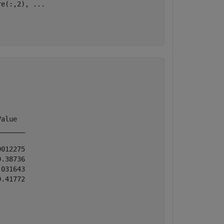
re(:,2), 
...
alue  

______

012275

.38736

031643

.41772
