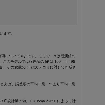
ています。
差項について
n
-
p
です。ここで、
n
は観測値の
ば、このモデルでは誤差項の
は 100 – 4 = 96
DF
場合、その変数の
はカテゴリに対して作成さ
DF
とえば、誤差項の平均二乗、つまり平均二乗
めの
F
統計量の値。
によって計
F = MeanSq/MSE