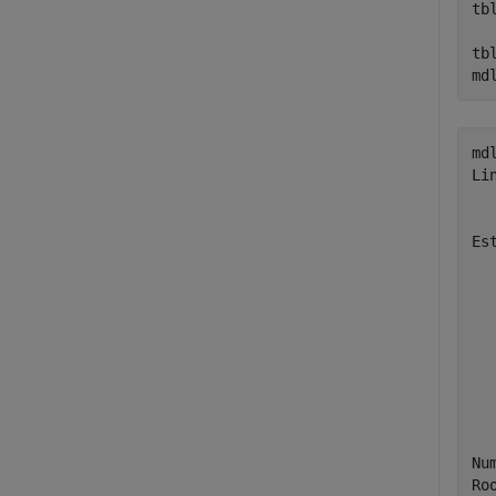
tb
tb
md
mdl
Li
  
Es
  
  
  
  
  
  
Nu
Ro