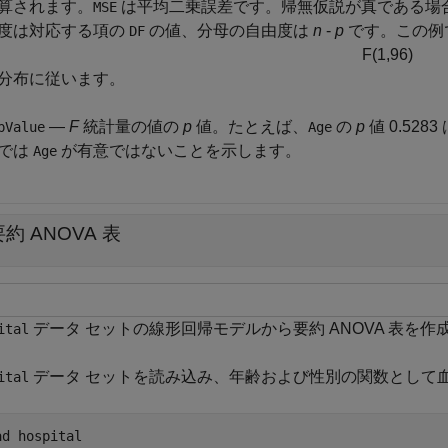
算されます。
は平均二乗誤差です。帰無仮説が真である場
MSE
度は対応する項の
の値、分母の自由度は
n
-
p
です。この例
DF
F
(
1
,
9
6
)
分布に従います。
—
F
統計量の値の
p
値。たとえば、
の
p
値 0.52
pValue
Age
では
が有意ではないことを示します。
Age
要約 ANOVA 表
データ セットの線形回帰モデルから要約 ANOVA 表を作
ital
データ セットを読み込み、年齢および性別の関数として
ital
ad 
hospital