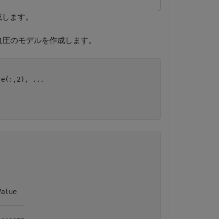
成します。
血圧のモデルを作成します。
re(:,2), 
...
alue  

______
