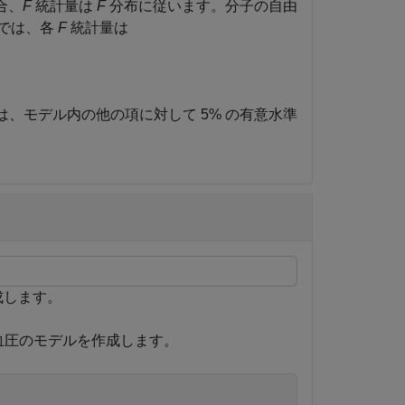
合、
F
統計量は
F
分布に従います。分子の自由
では、各
F
統計量は
83 は、モデル内の他の項に対して 5% の有意水準
成します。
血圧のモデルを作成します。