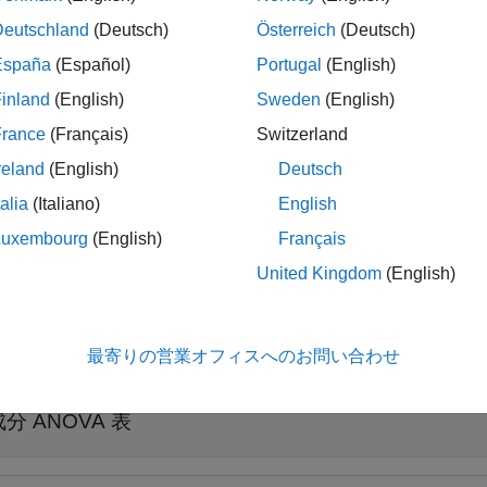
Deutschland
(Deutsch)
Österreich
(Deutsch)
España
(Español)
Portugal
(English)
は、
で指定されたタイプの AN
nova(
,
)
anovatype
mdl
anovatype
inland
(English)
Sweden
(English)
(既定) を指定すると、成分 ANOVA 統計量が含まれて
omponent'
を指定すると、要約 ANOVA 統計量が含まれている ta
ummary'
France
(Français)
Switzerland
reland
(English)
Deutsch
talia
(Italiano)
English
は、指定されたタイプの二乗和を
nova(
,'component',
)
mdl
sstype
Luxembourg
(English)
Français
United Kingdom
(English)
最寄りの営業オフィスへのお問い合わせ
折りたたむ
成分 ANOVA 表