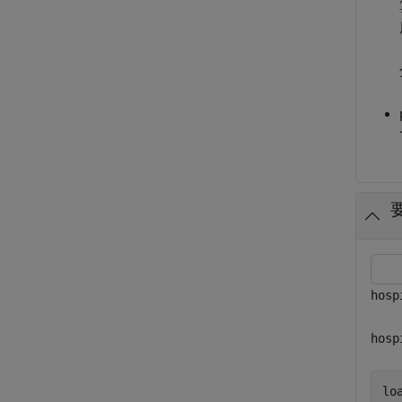
hosp
hosp
lo