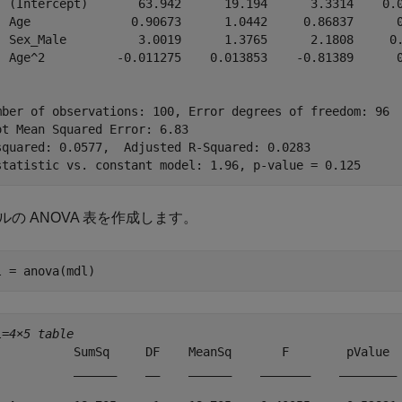
  (Intercept)       63.942      19.194      3.3314    0.0
  Age              0.90673      1.0442     0.86837      0
  Sex_Male          3.0019      1.3765      2.1808     0.
  Age^2          -0.011275    0.013853    -0.81389      0
mber of observations: 100, Error degrees of freedom: 96

ot Mean Squared Error: 6.83

squared: 0.0577,  Adjusted R-Squared: 0.0283

ルの ANOVA 表を作成します。
l = anova(mdl)
l=
4×5 table
           SumSq     DF    MeanSq       F        pValue 

           ______    __    ______    _______    ________
