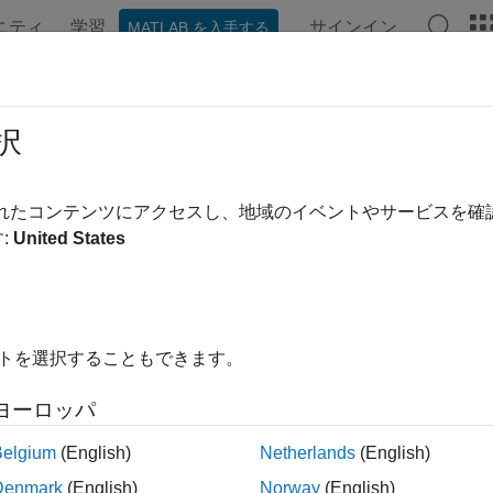
ニティ
学習
サインイン
MATLAB を入手する
ンテーション
例
関数
ブロック
アプリ
ビデオ
va
択
帰モデルの分散分析
されたコンテンツにアクセスし、地域のイベントやサービスを
:
United States
内をすべて折りたたむ
anova(mdl)
イトを選択することもできます。
anova(mdl,anovatype)
anova(mdl,'component',sstype)
ヨーロッパ
Belgium
(English)
Netherlands
(English)
は、成分 ANOVA 統計量が含まれている table を
nova(
)
mdl
Denmark
(English)
Norway
(English)