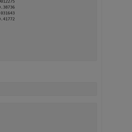
012275

.38736

031643

.41772
