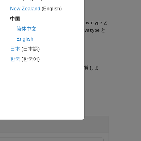
New Zealand
(English)
中国
OVA 統計量を返します。たとえば、
と
anovatype
简体中文
いる table が返されます。また、
と
anovatype
ble が返されます。
English
日本
(日本語)
한국
(한국어)
使用して、成分 ANOVA 統計量を計算しま