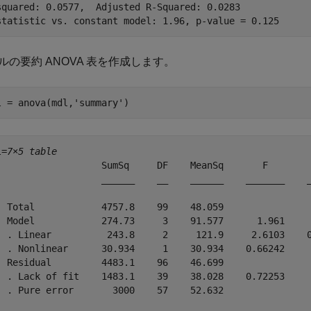
squared: 0.0577,  Adjusted R-Squared: 0.0283

ルの要約 ANOVA 表を作成します。
l = anova(mdl,
'summary'
)
l=
7×5 table
                   SumSq     DF    MeanSq       F        
                   ______    __    ______    _______    _
  Total            4757.8    99    48.059                
  Model            274.73     3    91.577      1.961     
  . Linear          243.8     2     121.9     2.6103    0
  . Nonlinear      30.934     1    30.934    0.66242     
  Residual         4483.1    96    46.699                
  . Lack of fit    1483.1    39    38.028    0.72253     
  . Pure error       3000    57    52.632                