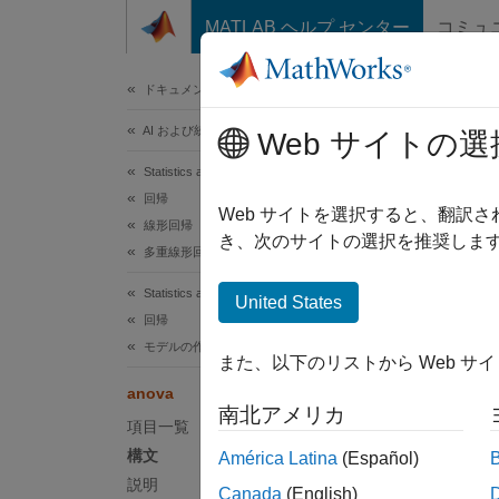
コンテンツへスキップ
MATLAB ヘルプ センター
コミュ
ドキュメ
ドキュメンテーションのホーム
AI および統計
ano
Web サイトの選
Statistics and Machine Learning Toolbox
回帰
線形回
Web サイトを選択すると、翻訳
線形回帰
き、次のサイトの選択を推奨します
多重線形回帰
ページ
構文
Statistics and Machine Learning Toolbox
United States
回帰
tbl = 
モデルの作成と評価
また、以下のリストから Web サ
tbl = 
anova
tbl = 
南北アメリカ
説明
項目一覧
構文
América Latina
(Español)
= a
tbl
説明
Canada
(English)