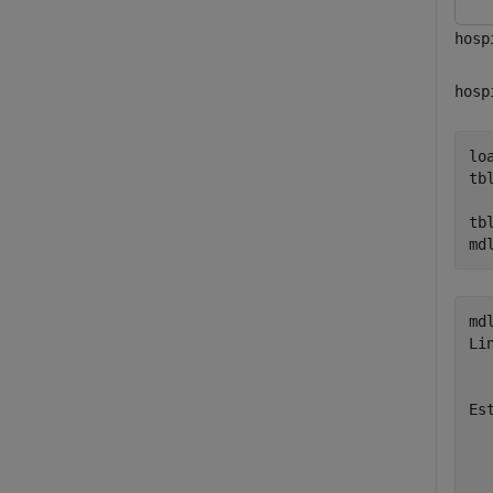
hosp
hosp
lo
tb
tb
md
mdl
Li
  
Es
  
  