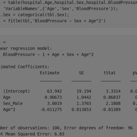
l = table(hospital.Age,hospital.Sex,hospital.BloodPressu
'VariableNames'
,{
'Age'
,
'Sex'
,
'BloodPressure'
});

l.Sex = categorical(tbl.Sex);

l = fitlm(tbl,
'BloodPressure ~ Sex + Age^2'
)
 = 

near regression model:

  BloodPressure ~ 1 + Age + Sex + Age^2

timated Coefficients:

                 Estimate        SE        tStat       pV
                 _________    ________    ________    ___
  (Intercept)       63.942      19.194      3.3314    0.0
  Age              0.90673      1.0442     0.86837      0
  Sex_Male          3.0019      1.3765      2.1808     0.
  Age^2          -0.011275    0.013853    -0.81389      0
mber of observations: 100, Error degrees of freedom: 96

ot Mean Squared Error: 6.83
