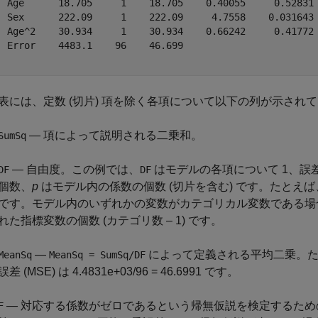
  Age      18.705     1    18.705    0.40055     0.52831

  Sex      222.09     1    222.09     4.7558    0.031643

  Age^2    30.934     1    30.934    0.66242     0.41772

  Error    4483.1    96    46.699                       

表には、定数 (切片) 項を除く各項について以下の列が示され
— 項によって説明される二乗和。
SumSq
— 自由度。この例では、
はモデルの各項について 1、誤
DF
DF
個数、
p
はモデル内の係数の個数 (切片を含む) です。たとえ
です。モデル内のいずれかの変数がカテゴリカル変数である
れた指標変数の個数 (カテゴリ数 – 1) です。
—
によって定義される平均二乗。た
MeanSq
MeanSq = SumSq/DF
誤差 (MSE) は 4.4831e+03/96 = 46.6991 です。
— 対応する係数がゼロであるという帰無仮説を検定するた
F