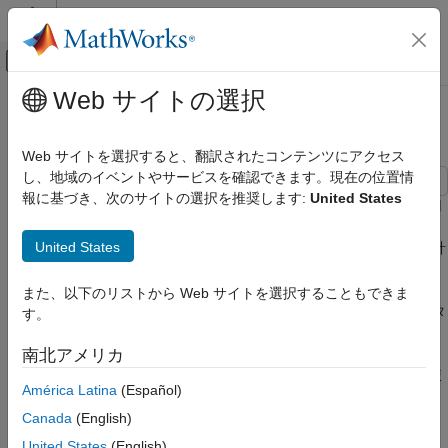
コンテンツへスキップ
MATLAB ヘルプ センター
オフキャンバス ナビゲーション メ
メインコンテンツ
Web サイトの選択
ドキュメンテーションのホーム
信号のマージ
Simulink
Web サイトを選択すると、翻訳されたコンテンツにアクセス
モデル化
し、地域のイベントやサービスを確認できます。現在の位置情
信号、状態、パラメーターの設定
報に基づき、次のサイトの選択を推奨します:
United States
この例では、条件付き実行サブシステムと
Merge
ブロックを使用
信号
して、2 つの入力を単一の出力に結合する方法を示します。
United States
Merge ブロックのどの時点の出力値も、駆動ブロックの最新の計
信号のマージ
算出力と等しくなります。
項目一覧
また、以下のリストから Web サイトを選択することもできま
条件付き実行サブシステム
Merge ブロックは、異なるときに更新される入力信号を、インタ
す。
Logical Operator ブロック
ーリーブされた値が別の ID と時間を保持する統合信号にインタ
ーリーブする場合に使用します。同時に更新する信号を、配列ま
南北アメリカ
boolean 信号
たは行列信号に統合するには、
Vector Concatenate
ブロックを使
Merge ブロックおよび交互に有効になる
América Latina
(Español)
Subsystem
用します。
Canada
(English)
ブロックの背景色のプログラムによる変更
参考
United States
(English)