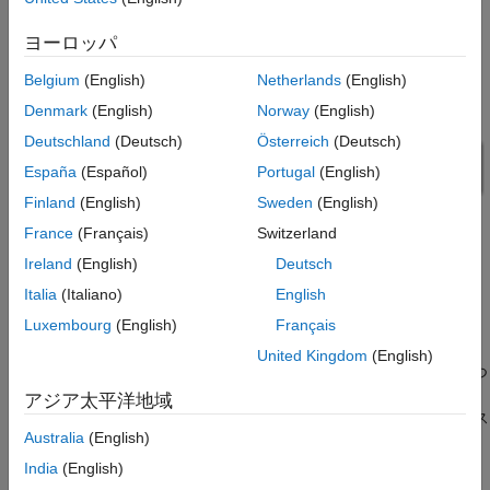
ヨーロッパ
Belgium
(English)
Netherlands
(English)
Denmark
(English)
Norway
(English)
Deutschland
(Deutsch)
Österreich
(Deutsch)
España
(Español)
Portugal
(English)
Finland
(English)
Sweden
(English)
France
(Français)
Switzerland
Ireland
(English)
Deutsch
Italia
(Italiano)
English
Luxembourg
(English)
Français
United Kingdom
(English)
このモデルの左側には、Simulink Sources ライブラリからの 2 つ
のブロック (
Repeating Sequence
ブロック) が含まれています。
アジア太平洋地域
各ブロックは、そのブロック アイコンに表示されている形式のス
Australia
(English)
カラー出力信号を生成します。
India
(English)