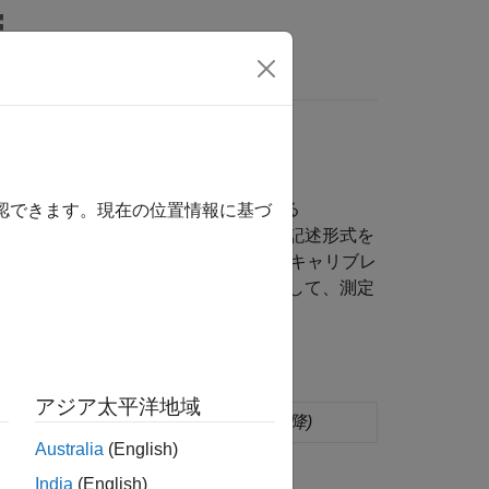
リ
ビデオ
MATLAB Answers
ラメーターを調整し、信号データを測定する
確認できます。現在の位置情報に基づ
るプロセスです。内部 ECU 変数の記述形式を
形式でパラメーターに関する情報を含むキャリブレ
2 ファイルおよび CDF ファイルを使用して、測定
アジア太平洋地域
 CDF ファイルを生成する
(R2021b 以降)
Australia
(English)
India
(English)