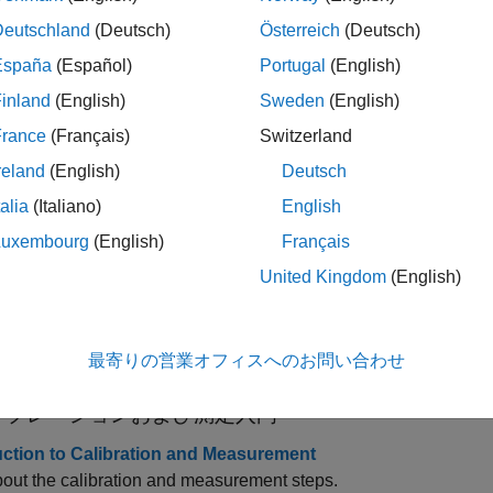
Deutschland
(Deutsch)
Österreich
(Deutsch)
展開する
España
(Español)
Portugal
(English)
ASAP2 のカスタマイズ
inland
(English)
Sweden
(English)
France
(Français)
Switzerland
reland
(English)
Deutsch
talia
(Italiano)
English
展開する
Luxembourg
(English)
Français
United Kingdom
(English)
ASAP2 および CDF インターフェイス
最寄りの営業オフィスへのお問い合わせ
ック
リブレーションおよび測定入門
uction to Calibration and Measurement
bout the calibration and measurement steps.