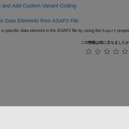
e and Add Custom Variant Coding
de Data Elements from ASAP2 File
 a specific data element in the ASAP2 file by using the
proper
Export
この情報は役に立ちました