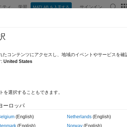
ニティ
学習
サインイン
MATLAB を入手する
ンテーション
例
関数
ブロック
モデル設定
アプ
ャリブレーションおよび測定
択
P2 および CDF キャリブレーション ファイルを使用してパ
されたコンテンツにアクセスし、地域のイベントやサービスを
ブレーションは、精度と一貫性を満たすようにデバイスを調整す
:
United States
ASAP2 ファイルをエクスポートするか、マシンが判読可能な
ン データ形式 (CDF) ファイルをエクスポートします。ASAP
ス上のアプリケーションをキャリブレーションします。
イトを選択することもできます。
ル
ヨーロッパ
リブレーション ファイルの生成
ASAP2 ファイルおよび
Belgium
(English)
Netherlands
(English)
ス
Denmark
(English)
Norway
(English)