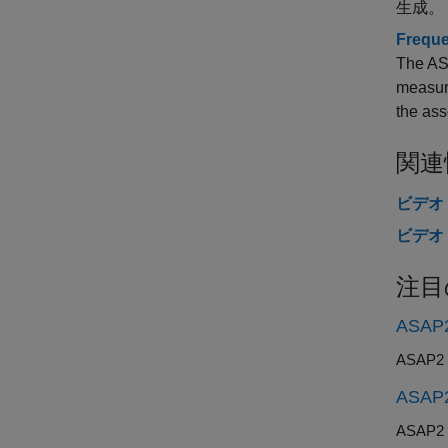
生成。
Freque
The ASA
measur
the ass
関連
ビデオ 
ビデオ
注目
ASA
ASA
ASA
ASA