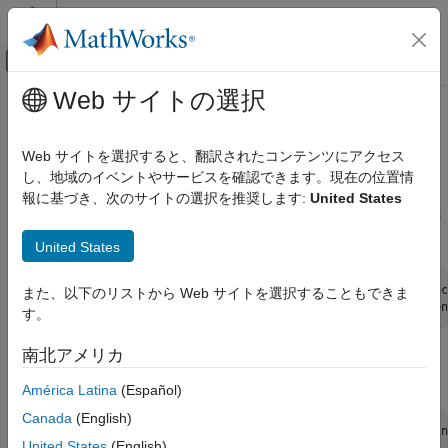
コンテンツへスキップ
MATLAB ヘルプ センター
オフキャンバス ナビゲーション メ
メインコンテンツ
Web サイトの選択
ドキュメンテーションのホーム
MATLAB
からの
Python
の呼び出し
MATLAB
Web サイトを選択すると、翻訳されたコンテンツにアクセス
外部言語インターフェイス
®
®
MATLAB
から Python
機能を直接呼び出す
し、地域のイベントやサービスを確認できます。現在の位置情
MATLAB での Python
接頭辞を Python の名前に追加して、MATLAB から Python
報に基づき、次のサイトの選択を推奨します:
United States
py.
ライブラリに直接アクセスできます。
MATLAB から Python モジ
カテゴリ
ュールへのアクセス
を参照してください。以下に例を示します。
United States
MATLAB からの Python の呼び出し
Python からの MATLAB の呼び出し
py.list({'This','is a','list'})      % Call built-in func
また、以下のリストから Web サイトを選択することもできま
py.textwrap.wrap('This is a string') % Call wrap function
す。
南北アメリカ
関数
または
を使用して、Python インタープリ
pyrun
pyrunfile
ターの Python ステートメントを MATLAB から直接実行できま
América Latina
(Español)
す。以下に例を示します。
Canada
(English)
pyrun("l = ['A','new','list']")  % Call list in Python in
United States
(English)