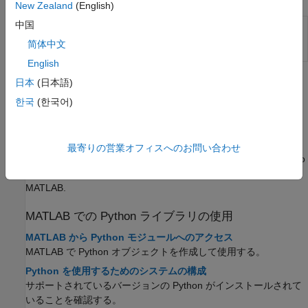
New Zealand
(English)
中国
Python
ライブ エディターでの
Python
ステートメント
コードの
やスクリプト ファイルの実行
(R2024a 以降)
简体中文
実行
English
トピック
日本
(日本語)
한국
(한국어)
MATLAB
での
Python
環境の使用
Manage Python Environments Using External Languages
Panel
最寄りの営業オフィスへのお問い合わせ
You can use the Python view in the External Languages panel to
configure and maintain your Python environments directly from
MATLAB.
MATLAB
での Python ライブラリの使用
MATLAB から Python モジュールへのアクセス
MATLAB で Python オブジェクトを作成して使用する。
Python を使用するためのシステムの構成
サポートされているバージョンの Python がインストールされて
いることを確認する。