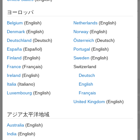
詳細については、
MATLAB から Python 機能を直接呼び出す
を参
ヨーロッパ
照してください。
Belgium
(English)
Netherlands
(English)
代わりに、Python アプリケーションから MATLAB 関数を呼び出
Denmark
(English)
Norway
(English)
す場合の詳細については、
Python からの MATLAB の呼び出し
を
Deutschland
(Deutsch)
Österreich
(Deutsch)
参照してください。
España
(Español)
Portugal
(English)
関数
Finland
(English)
Sweden
(English)
France
(Français)
Switzerland
すべて展開する
Ireland
(English)
Deutsch
環境
Italia
(Italiano)
English
Luxembourg
(English)
Français
Python
コードの実行
United Kingdom
(English)
アジア太平洋地域
例外処理
Australia
(English)
India
(English)
ライブ エディター タスク