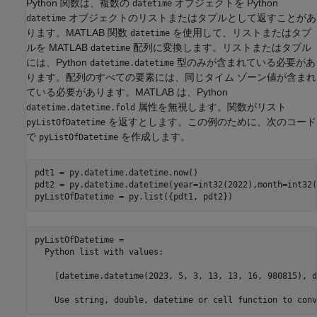
Python 関数は、複数の
オブジェクトを Python
datetime
オブジェクトのリストまたはタプルとして返すことがあ
datetime
ります。MATLAB 関数
を使用して、リストまたはタプ
datetime
ルを MATLAB
配列に変換します。リストまたはタプル
datetime
には、Python
型のみが含まれている必要があ
datetime.datetime
ります。配列のすべての要素には、同じタイム ゾーン値が含まれ
ている必要があります。MATLAB は、Python
属性を無視します。関数がリスト
datetime.datetime.fold
を返すとします。この例のために、次のコード
pyListOfDatetime
で
を作成します。
pyListOfDatetime
pdt1 = py.datetime.datetime.now()

pdt2 = py.datetime.datetime(year=int32(2022),month=int32(
pyListOfDatetime = py.list({pdt1, pdt2})
pyListOfDatetime = 

  Python list with values:

    [datetime.datetime(2023, 5, 3, 13, 13, 16, 980815), d