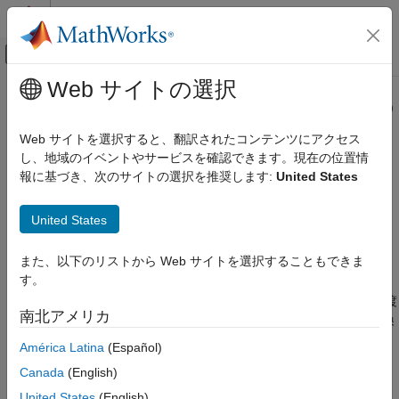
コンテンツへスキップ
MATLAB ヘルプ センター
オフキャンバス ナビゲーション メ
メインコンテンツ
Web サイトの選択
ドキュメンテーションのホーム
MATLAB
での
Python
datetime 型の
MATLAB
使用
Web サイトを選択すると、翻訳されたコンテンツにアクセス
外部言語インターフェイス
し、地域のイベントやサービスを確認できます。現在の位置情
MATLAB での Python
報に基づき、次のサイトの選択を推奨します:
United States
®
®
以下の例では、MATLAB
で MATLAB
値と Python
datetime
MATLAB からの Python の呼び出し
値または NumPy
値間の変換を行う方法を
datetime
datetime64
United States
示します。
MATLAB での Python datetime 型の使用
項目一覧
Python
関数への
MATLAB
スカラーの受け
datetime
また、以下のリストから Web サイトを選択することもできま
渡し
Python 関数への MATLAB datetime スカラ
す。
ーの受け渡し
MATLAB
オブジェクトを Python 関数への引数として渡
datetime
Python 関数から返された Python datetime
南北アメリカ
すと、インターフェイスで Python
オブジェクトに変換
スカラーの処理
datetime
されます。たとえば、MATLAB
スカラーを作成しま
datetime
datetime 配列の受け渡し
América Latina
(Español)
す。この値はマイクロ秒を含めるのに十分な精度をもっていま
NumPy datetime64 配列の受け渡し
Canada
(English)
す。
Python 関数から返された複数の Python
United States
(English)
datetime オブジェクトの処理