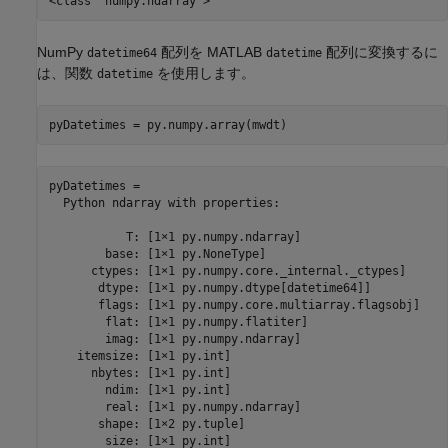
NumPy
配列を MATLAB
配列に変換するに
datetime64
datetime
は、関数
を使用します。
datetime
pyDatetimes = 

  Python ndarray with properties:

           T: [1×1 py.numpy.ndarray]

        base: [1×1 py.NoneType]

      ctypes: [1×1 py.numpy.core._internal._ctypes]

       dtype: [1×1 py.numpy.dtype[datetime64]]

       flags: [1×1 py.numpy.core.multiarray.flagsobj]

        flat: [1×1 py.numpy.flatiter]

        imag: [1×1 py.numpy.ndarray]

    itemsize: [1×1 py.int]

      nbytes: [1×1 py.int]

        ndim: [1×1 py.int]

        real: [1×1 py.numpy.ndarray]

       shape: [1×2 py.tuple]

        size: [1×1 py.int]
