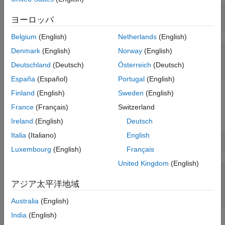
参考
mwdt = datetime(
"2022-11-04 03:15:35.12345"
,
...
ヨーロッパ
"Format"
,
"uuuu-MM-dd HH:mm:ss.SSSSS"
Belgium
(English)
Netherlands
(English)
Denmark
(English)
Norway
(English)
mwdt = 

  datetime

Deutschland
(Deutsch)
Österreich
(Deutsch)
España
(Español)
Portugal
(English)
Finland
(English)
Sweden
(English)
次に、
コンストラクターなど、Python 関数への引数として
list
それを渡します。インターフェイスにより、
が Python
mwdt
France
(Français)
Switzerland
スカラーに変換されます。
datetime
Ireland
(English)
Deutsch
Italia
(Italiano)
English
Luxembourg
(English)
Français
United Kingdom
(English)
pyListOfDatetime = 

  Python list with values:

アジア太平洋地域
Australia
(English)
India
(English)
Python
関数から返された
Python
スカラー
datetime