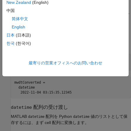
New Zealand
(English)
の処理
中国
Python 関数から
オブジェクトが返されると、インター
datetime
简体中文
フェイスによって MATLAB
オブジェクトに変換されま
datetime
す。変換された
スカラーは常に既定の書式になりま
datetime
English
す。書式を変更するには、その
プロパティを設定しま
Format
日本
(日本語)
す。この例では、マイクロ秒を表示するように書式を設定しま
한국
(한국어)
す。
mwdtConverted = pyListOfDatetime{1};

最寄りの営業オフィスへのお問い合わせ
mwdtConverted.Format = 
"uuuu-MM-dd HH:mm:ss.SSSSS"
mwdtConverted = 

  datetime

配列の受け渡し
datetime
MATLAB
配列を Python
値のリストとして保
datetime
datetime
存するには、まず cell 配列に変換します。