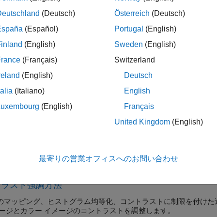
ラストの調整、ヒストグラム均等化、無相関ストレッチ
Deutschland
(Deutsch)
Österreich
(Deutsch)
ベース処理
España
(Español)
Portugal
(English)
 (ROI) の定義と操作
inland
(English)
Sweden
(English)
ォロジー演算
収縮、復元、その他のモルフォロジー演算の実行
France
(Français)
Switzerland
去
reland
(English)
Deutsch
去のための逆畳み込み
talia
(Italiano)
English
理とブロック処理
Luxembourg
(English)
Français
ター処理と I/O 処理のための近傍とブロックの定義
United Kingdom
(English)
ジ算術
ジの和算、減算、乗算および除算
最寄りの営業オフィスへのお問い合わせ
の例
トラスト強調方法
のマッピング、ヒストグラム均等化、コントラストに制限を付けた
メージとカラー イメージのコントラストを調整します。