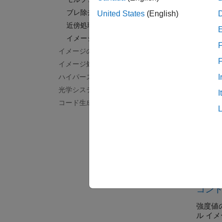
コント
ブレ除去
United States
(English)
ROI 
近傍処理とブロック処理
関心領域
イメージ算術
F
モルフ
イメージのセグメンテーションと解析
膨張、
イメージ処理の深層学習
ハイパースペクトル イメージ処理
ブレ除
I
ブレ除
光学システムの設計と解析
I
コード生成と GPU サポート
近傍処
フィル
イメー
イメー
注目
コン
強度値
ル イ