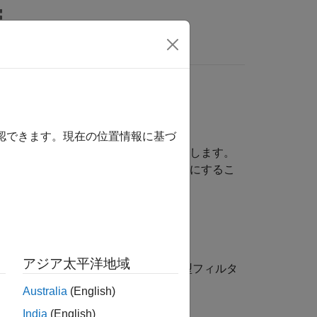
wers
 ベースの処理
確認できます。現在の位置情報に基づ
細なイメージ解析により適するようにします。
整を行って、重要な特徴の識別を容易にするこ
アジア太平洋地域
、非線形フィルター処理、エッジ保存型フィルタ
Australia
(English)
India
(English)