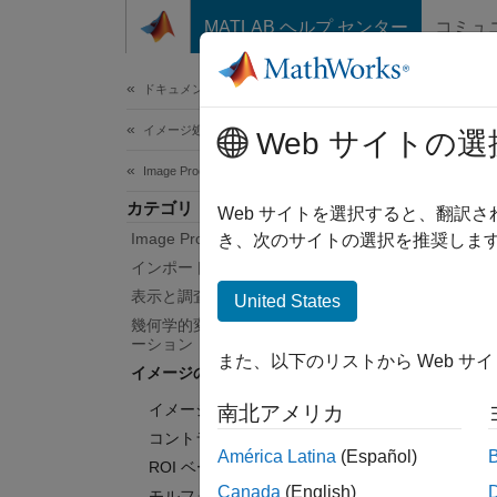
コンテンツへスキップ
MATLAB ヘルプ センター
コミュ
ドキュメ
ドキュメンテーションのホーム
イメージ処理とコンピューター ビジョン
イ
Web サイトの選
Image Processing Toolbox
カテゴリ
コント
Web サイトを選択すると、翻訳
Image Processing Toolbox 入門
イメー
き、次のサイトの選択を推奨します
たとえ
インポート、エクスポートおよび変換
とがで
表示と調査
United States
幾何学的変換とイメージ レジストレ
カテ
ーション
また、以下のリストから Web サ
イメージのフィルター処理と強調
イメー
イメージのフィルター処理
南北アメリカ
畳み込
コントラストの調整
ー
América Latina
(Español)
ROI ベース処理
コント
Canada
(English)
モルフォロジー演算