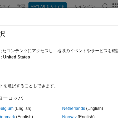
ニティ
学習
サインイン
MATLAB を入手する
ンテーション
例
関数
アプリ
ビデオ
MATLAB Ans
メージのフィルター処理と強調
択
ラスト調整、モルフォロジー フィルター処理、ブレ除去、ROI
されたコンテンツにアクセスし、地域のイベントやサービスを
ジの強調はイメージを調整するプロセスであり、表示または詳
:
United States
ば、ノイズの除去、シャープ化、イメージのコントラストの調
きます。
ゴリ
イトを選択することもできます。
ジのフィルター処理
ヨーロッパ
みと相関、事前定義されたフィルターとカスタム フィルター
Belgium
(English)
Netherlands
(English)
ラストの調整
Denmark
(English)
Norway
(English)