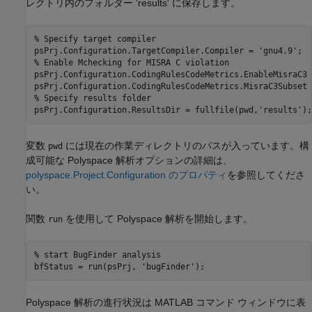
レクトリ内のフォルダー 'results' に保存します。
% Specify target compiler
psPrj.Configuration.TargetCompiler.Compiler = 
'gnu4.9'
% Enable Mchecking for MISRA C violation
psPrj.Configuration.CodingRulesCodeMetrics.EnableMisraC3 
psPrj.Configuration.CodingRulesCodeMetrics.MisraC3Subset 
% Specify results folder
psPrj.Configuration.ResultsDir = fullfile(pwd,
'results'
);
変数
には現在の作業ディレクトリのパスが入っています。構
pwd
成可能な Polyspace 解析オプションの詳細は、
polyspace.Project.Configuration のプロパティ
を参照してくださ
い。
関数
を使用して Polyspace 解析を開始します。
run
% start BugFinder analysis
bfStatus = run(psPrj, 
'bugFinder'
);
Polyspace 解析の進行状況は MATLAB コマンド ウィンドウに表