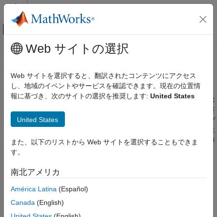
コンテンツへスキップ
MATLAB ヘルプ センター
オフキャンバス ナビゲーション メ
メインコンテンツ
Web サイトの選択
ドキュメンテーションのホーム
MATLAB
を使用した
Polyspace
解
検証、妥当性確認、テスト
析入門
Web サイトを選択すると、翻訳されたコンテンツにアクセス
コード検証
し、地域のイベントやサービスを確認できます。現在の位置情
報に基づき、次のサイトの選択を推奨します:
United States
®
Polyspace Bug Finder
このチュートリアルでは、MATLAB
コマンド ウィンドウまたは
®
MATLAB エディターから Polyspace
を実行することにより手書
Bug Finder の実行
®
United States
きの C/C++ コードを解析する方法を説明します。Simulink
モデ
MATLAB スクリプトを使用した Bug Finder 解
ルから生成されたコードを解析するには、
Simulink モデルから生
析
成されたコードに対する Polyspace 解析の実行
を参照してくださ
また、以下のリストから Web サイトを選択することもできま
MATLAB を使用した Polyspace 解析入門
い。
す。
項目一覧
前提条件
南北アメリカ
前提条件
Polyspace 解析を MATLAB コマンド ウィンドウから実行する前
MATLAB を使用した Polyspace 解析の実行
América Latina
(Español)
に、Polyspace と MATLAB を統合します。
MATLAB や Simulink
よく使用する MATLAB 関数
Canada
(English)
との Polyspace の統合
を参照してください。
参考
United States
(English)