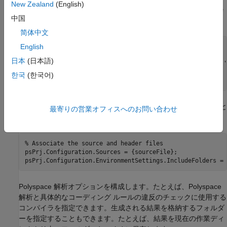
New Zealand
(English)
ソース ファイルとヘッダー ファイルへのパスは、関数
fullfile
中国
を使用して作成します。
简体中文
% Create the Path to source and header files
English
sourceFile = fullfile(polyspaceroot, 
'polyspace'
, 
...
日本
(日本語)
'examples'
, 
'cxx'
, 
'Bug_Finder_Example'
, 
'sources'
, 
'
includeFolder = fullfile(polyspaceroot, 
'polyspace'
, 
...
한국
(한국어)
'examples'
, 
'cxx'
, 
'Bug_Finder_Example'
, 
'sources'
);
ソース ファイルおよびヘッダーファイルを
オブジェクトと
psPrj
最寄りの営業オフィスへのお問い合わせ
関連付けます。
% Associate the source and header files
psPrj.Configuration.Sources = {sourceFile};

Polyspace 解析オプションを構成します。たとえば、Polyspace
解析と具体的なコーディング ルールの違反のチェックに使用する
コンパイラを指定できます。生成される結果を格納するフォルダ
ーを指定することもできます。たとえば、結果を現在の作業ディ