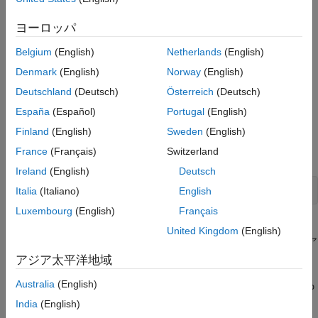
MATLAB
を使用した
Polyspace
解析の実行
ヨーロッパ
手書きの C コードを解析するには、MATLAB コマンド ウィンド
ウまたは MATLAB エディターから Polyspace 解析を構成してか
Belgium
(English)
Netherlands
(English)
ら開始します。
Denmark
(English)
Norway
(English)
Deutschland
(Deutsch)
Österreich
(Deutsch)
Polyspace 解析を実行するには、
オブジェク
polyspace.Project
トを作成し、ソース ファイルと解析オプションを指定してから、
España
(Español)
Portugal
(English)
そのオブジェクトを使用して解析を開始します。
Finland
(English)
Sweden
(English)
オブジェクトを作成するには、関数
polyspace.Project
France
(Français)
Switzerland
を使用します。
polyspace.Project
Ireland
(English)
Deutsch
psPrj = polyspace.Project;
Italia
(Italiano)
English
Luxembourg
(English)
Français
このチュートリアルでは、
の手書きコードファイル
numerical.c
United Kingdom
(English)
を解析します。ファイル
は Polyspace ソフトウェア
numerical.c
の一部です。解析に必要なこのソース ファイルとヘッダー ファ
アジア太平洋地域
イルはフォルダー
Australia
(English)
\polyspace\examples\cxx\Bug_Finder_Example\so
polyspaceroot
にあります。ここでの
は、使用している開
urces
polyspaceroot
India
(English)
発環境の Polyspace インストール フォルダーの場所です。この