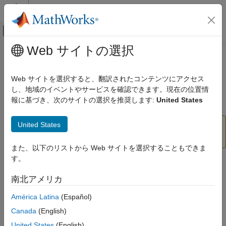
コンテンツへスキップ
MATLAB ヘルプ センター
オフキャンバス ナビゲーション メ
メインコンテンツ
Web サイトの選択
ドキュメンテーションのホーム
polyspaceBugFinder
検証、妥当性確認、テスト
Web サイトを選択すると、翻訳されたコンテンツにアクセス
コード検証
Polyspace
Bug Finder
解析の
MATLAB
からの実行
し、地域のイベントやサービスを確認できます。現在の位置情
報に基づき、次のサイトの選択を推奨します:
United States
Polyspace Bug Finder
ページ内をすべて折りたたむ
Bug Finder の実行
United States
スクリプト化を容易にするには、
オブ
MATLAB スクリプトを使用した Bug Finder 解
polyspace.Project
析
®
ジェクトを使用して Polyspace
解析を実行します。
また、以下のリストから Web サイトを選択することもできま
polyspaceBugFinder
す。
構文
項目一覧
南北アメリカ
構文
status = polyspaceBugFinder
説明
status = polyspaceBugFinder(projectFile)
América Latina
(Español)
status = polyspaceBugFinder(optsObject)
例
Canada
(English)
status = polyspaceBugFinder(projectFile, '-nodesktop')
入力引数
United States
(English)
status = polyspaceBugFinder(resultsFile)