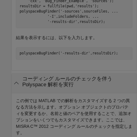
'cxx'
, 
'Bug_Finder_Example'
, 
'sources'
);

resultsDir = fullfile(pwd,
'results'
);

polyspaceBugFinder(
'-sources'
,sourceFiles, 
...
'-I'
,includeFolders, 
...
'-results-dir'
結果を表示するには、以下を入力します。
polyspaceBugFinder(
'-results-dir'
,resultsDir);
コーディング ルールのチェックを伴う
Polyspace
解析を実行
この例では MATLAB での解析をカスタマイズする 2 つの異
なる方法を示します。オプション オブジェクトのプロパテ
ィを変更するか、名前と値のペアを使用することで、追加オ
プションをいくつでもカスタマイズできます。ここでは、
MISRA C™ 2012 コーディング ルールのチェックを指定しま
す。