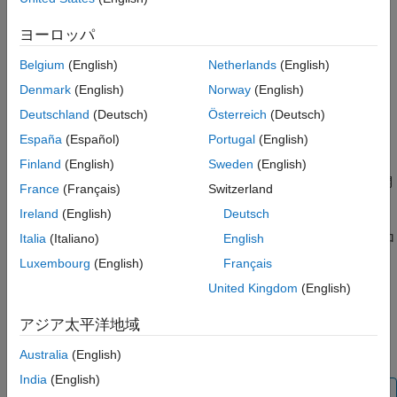
名前と値の引数
status = polyspaceBugFinder('-results-dir',resultsFolder)
出力引数
ヨーロッパ
status = polyspaceBugFinder('-help')
バージョン履歴
status = polyspaceBugFinder('-sources',sourceFiles)
Belgium
(English)
Netherlands
(English)
参考
status = polyspaceBugFinder('-
Denmark
(English)
Norway
(English)
sources',sourceFiles,Name,Value)
[status, jobID] = polyspaceBugFinder(
___
,'-batch','-
Deutschland
(Deutsch)
Österreich
(Deutsch)
scheduler',scheduler)
España
(Español)
Portugal
(English)
説明
Finland
(English)
Sweden
(English)
は、
Polyspace Bug Finder™
を開
= polyspaceBugFinder
status
France
(Français)
Switzerland
きます。
Ireland
(English)
Deutsch
は、Polyspace プロ
Italia
(Italiano)
English
= polyspaceBugFinder(
)
status
projectFile
ジェクト ファイルを
Polyspace Bug Finder
で開きます。
Luxembourg
(English)
Français
United Kingdom
(English)
例
アジア太平洋地域
®
は、MATLAB
の
= polyspaceBugFinder(
)
status
optsObject
Polyspace オプション オブジェクトに対して解析を実行します。
Australia
(English)
India
(English)
メモ