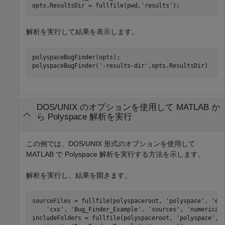
opts.ResultsDir = fullfile(pwd,
'results'
);
解析を実行して結果を表示します。
polyspaceBugFinder(opts);

polyspaceBugFinder(
'-results-dir'
,opts.ResultsDir)
DOS/UNIX のオプションを使用して
MATLAB
か
ら
Polyspace
解析を実行
この例では、DOS/UNIX 形式のオプションを使用して
MATLAB で Polyspace 解析を実行する方法を示します。
解析を実行し、結果を開きます。
sourceFiles = fullfile(polyspaceroot, 
'polyspace'
, 
'ex
'cxx'
, 
'Bug_Finder_Example'
, 
'sources'
, 
'numerical
includeFolders = fullfile(polyspaceroot, 
'polyspace'
, 