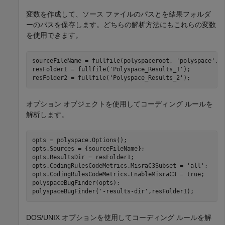
変数を作成して、ソース ファイルのパスとを結果フォルダ
ーのパスを保存します。どちらの解析方法にもこれらの変数
を使用できます。
sourceFileName = fullfile(polyspaceroot, 
'polyspace'
,
'
resFolder1 = fullfile(
'Polyspace_Results_1'
);

resFolder2 = fullfile(
'Polyspace_Results_2'
);
オプション オブジェクトを使用してコーディング ルールを
解析します。
opts = polyspace.Options();

opts.Sources = {sourceFileName};

opts.ResultsDir = resFolder1;

opts.CodingRulesCodeMetrics.MisraC3Subset = 
'all'
;

opts.CodingRulesCodeMetrics.EnableMisraC3 = true;

polyspaceBugFinder(opts);

polyspaceBugFinder(
'-results-dir'
DOS/UNIX オプションを使用してコーディング ルールを解