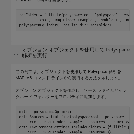
resFolder = fullfile(polyspaceroot, 
'polyspace'
, 
'exam
'cxx'
, 
'Bug_Finder_Example'
, 
'Module_1'
, 
'BF_
polyspaceBugFinder(
'-results-dir'
,resFolder)
オプション オブジェクトを使用して
Polyspace
解析を実行
この例では、オブジェクトを使用して Polyspace 解析を
MATLAB コマンド ラインから実行する方法を示します。
オプション オブジェクトを作成し、ソース ファイルとイン
クルード フォルダーをプロパティに追加します。
opts = polyspace.Options;

opts.Sources = {fullfile(polyspaceroot, 
'polyspace'
, 
'
'cxx'
, 
'Bug_Finder_Example'
, 
'sources'
, 
'numerical
opts.EnvironmentSettings.IncludeFolders = {fullfile(po
'cxx'
, 
'Bug_Finder_Example'
, 
'sources'
)};
