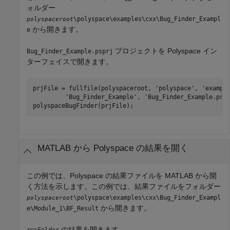
ォルダー
\polyspace\examples\cxx\Bug_Finder_Exampl
polyspaceroot
から開きます。
e
プロジェクトを Polyspace イン
Bug_Finder_Example.psprj
ターフェイスで開きます。
prjFile = fullfile(polyspaceroot, 
'polyspace'
, 
'exampl
'Bug_Finder_Example'
, 
'Bug_Finder_Example.psp
polyspaceBugFinder(prjFile);
MATLAB
から
Polyspace
の結果を開く
この例では、Polyspace の結果ファイルを MATLAB から開
く方法を示します。この例では、結果ファイルをフォルダー
\polyspace\examples\cxx\Bug_Finder_Exampl
polyspaceroot
から開きます。
e\Module_1\BF_Result
の結果を開きます。
resFolder