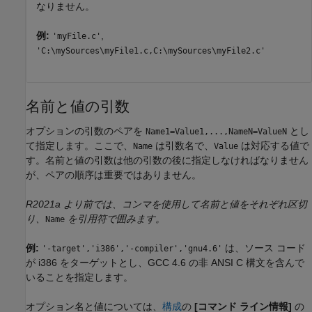
なりません。
例:
,
'myFile.c'
'C:\mySources\myFile1.c,C:\mySources\myFile2.c'
名前と値の引数
オプションの引数のペアを
とし
Name1=Value1,...,NameN=ValueN
て指定します。ここで、
は引数名で、
は対応する値で
Name
Value
す。名前と値の引数は他の引数の後に指定しなければなりません
が、ペアの順序は重要ではありません。
R2021a より前では、コンマを使用して名前と値をそれぞれ区切
り、
を引用符で囲みます。
Name
例:
は、ソース コード
'-target','i386','-compiler','gnu4.6'
が i386 をターゲットとし、GCC 4.6 の非 ANSI C 構文を含んで
いることを指定します。
オプション名と値については、
構成
の
[コマンド ライン情報]
の