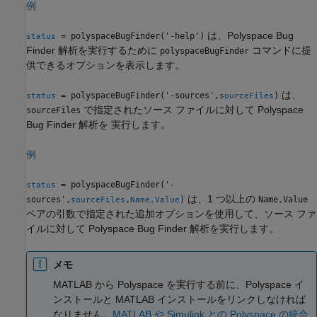
例
は、
Polyspace Bug
= polyspaceBugFinder('-help')
status
Finder
解析を実行するために
コマンドに提
polyspaceBugFinder
供できるオプションを表示します。
は、
= polyspaceBugFinder('-sources',
)
status
sourceFiles
で指定されたソース ファイルに対して
Polyspace
sourceFiles
Bug Finder
解析を 実行します。
例
= polyspaceBugFinder('-
status
は、1 つ以上の
sources',
,
)
Name,Value
sourceFiles
Name,Value
ペアの引数で指定された追加オプションを使用して、ソース ファ
イルに対して
Polyspace Bug Finder
解析を実行します。
メモ
MATLAB から Polyspace を実行する前に、Polyspace イ
ンストールと MATLAB インストールをリンクしなければ
なりません。
MATLAB や Simulink との Polyspace の統合