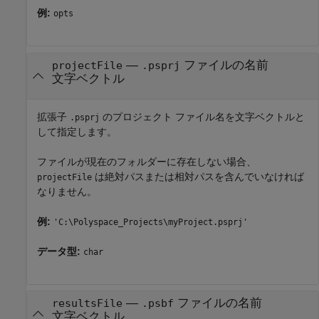
例:
opts
—
ファイルの名前
projectFile
.psprj
文字ベクトル
拡張子
のプロジェクト ファイル名を文字ベクトルと
.psprj
して指定します。
ファイルが現在のフォルダーに存在しない場合、
は絶対パスまたは相対パスを含んでいなければ
projectFile
なりません。
例:
'C:\Polyspace_Projects\myProject.psprj'
データ型:
char
—
ファイルの名前
resultsFile
.psbf
文字ベクトル