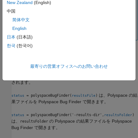
New Zealand
(English)
Polyspace オプション オブジェクトを使用して解析を実
中国
行する場合、解析のオプションの指定には Polyspace オ
简体中文
プション オブジェクトのみを使用します。1 番目の引数
が Polyspace オプション オブジェクトの場合、名前と値
English
の引数の使用はサポートされていません。
日本
(日本語)
한국
(한국어)
例
最寄りの営業オフィスへのお問い合わせ
で
= polyspaceBugFinder(
, '-nodesktop')
status
projectFile
は、MATLAB の Polyspace プロジェクト ファイルで解析が実行
されます。
は、Polyspace の結
= polyspaceBugFinder(
)
status
resultsFile
果ファイルを
Polyspace Bug Finder
で開きます。
= polyspaceBugFinder('-results-dir',
)
status
resultsFolder
は、
の Polyspace の結果ファイルを
Polyspace
resultsFolder
Bug Finder
で開きます。