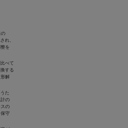
来の
減され、
調整を
。
に比べて
変換する
波形解
伴うた
設計の
ースの
、保守