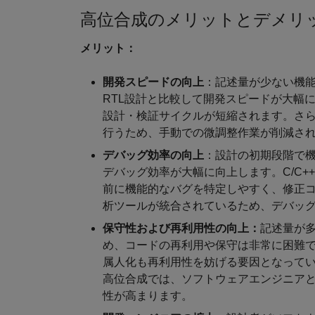
高位合成のメリットとデメリ
メリット：
開発スピードの向上
：記述量が少ない機能
RTL設計と比較して開発スピードが大幅
設計・検証サイクルが短縮されます。さ
行うため、手動での微調整作業が削減さ
デバッグ効率の向上
：設計の初期段階で機
デバッグ効率が大幅に向上します。C/C+
前に機能的なバグを特定しやすく、修正コ
析ツールが統合されているため、デバッ
保守性および再利用性の向上：
記述量が多
め、コードの再利用や保守は非常に困難
属人化も再利用性を妨げる要因となって
高位合成では、ソフトウェアエンジニア
性が高まります。