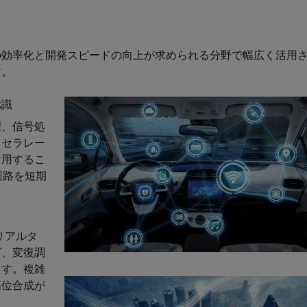
の効率化と開発スピードの向上が求められる分野で幅広く活用
す。
認識
理、信号処
クセラレー
活用するこ
回路を短期
リアルタ
グ、変復調
ます。複雑
高位合成が