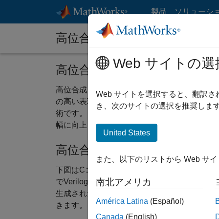
コンテンツへスキップ
製品
ソリューシ
高位合成 (HLS)
Web サイトの選
高位合成 (HLS)とは？
高位合成 (High-Level Synthesis, HLS
Web サイトを選択すると、翻訳
の高い表現を用いて
ASIC
/
FPGA
などのハードウ
き、次のサイトの選択を推奨します
術です。より抽象度の高い言語を使用することで、従来のR
幅に向上し、再利用性の高い設計が可能になり
United States
高位合成の基本概念
また、以下のリストから Web サ
下図はCコードとモデルでシンプルな16bitの積和
南北アメリカ
でVerilogに変換した例です。簡単なビヘ
生成されたVerilogコードを論理合成した結果
América Latina
(Español)
きます。
Canada
(English)