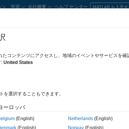
ョン
学習
会社概要
ヘルプ センター
MATLAB を入手
択
)とは、C/C++/SystemCコード、MATLABコード、Simulinkモデルな
されたコンテンツにアクセスし、地域のイベントやサービスを
ェア設計を行い、自動的にHDL (
Verilog
/
VHDL
)コードを生成
:
United States
TL (Register Transfer Level)設計と比べ、開発効
ます 。
イトを選択することもできます。
演算を記述し、それを高位合成ツールVitis HLSおよびHDL Co
ヨーロッパ
イビア記述から、RTLコードが生成されているのがわかります。さ
、回路図ではFlip FlopやDSPブロックで構成されていることが
Belgium
(English)
Netherlands
(English)
Denmark
(English)
Norway
(English)