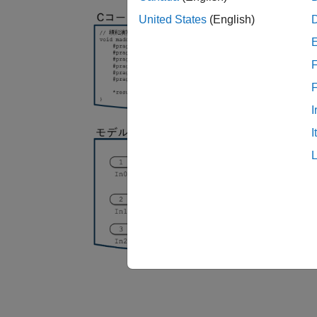
United States
(English)
F
I
I