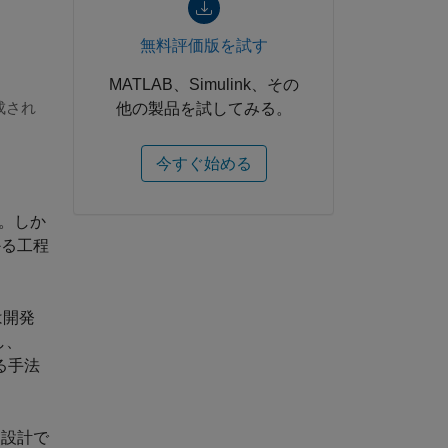
無料評価版を試す
MATLAB、Simulink、その
成され
他の製品を試してみる。
今すぐ始める
た。しか
かる工程
は開発
し、
する手法
う設計で