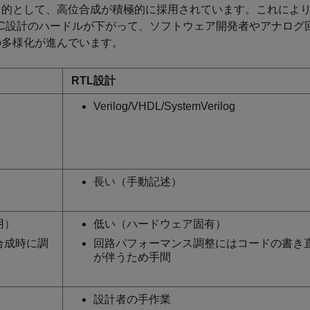
目的として、高位合成が積極的に採用されています。これによ
SIC設計のハードルが下がって、ソフトウェア開発者やアナログ
の多様化が進んでいます。
RTL設計
Verilog/VHDL/SystemVerilog
長い（手動記述）
用）
低い（ハードウェア固有）
合成時に調
回路パフォーマンス調整にはコードの書き
が伴うため手間
設計者の手作業