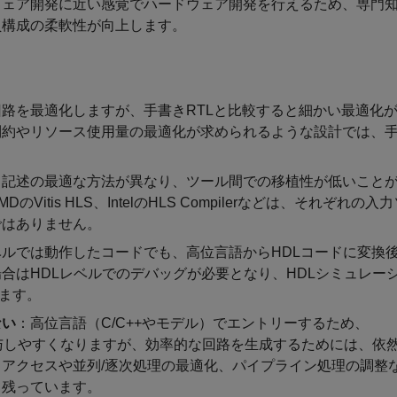
ウェア開発に近い感覚でハードウェア開発を行えるため、専門
員構成の柔軟性が向上します。
路を最適化しますが、手書きRTLと比較すると細かい最適化
制約やリソース使用量の最適化が求められるような設計では、
ド記述の最適な方法が異なり、ツール間での移植性が低いこと
MDのVitis HLS、IntelのHLS Compilerなどは、それぞれの入
ではありません。
ルでは動作したコードでも、高位言語からHDLコードに変換
合はHDLレベルでのデバッグが必要となり、HDLシミュレー
ります。
ない
：高位言語（C/C++やモデル）でエントリーするため、
計に関与しやすくなりますが、効率的な回路を生成するためには、依
アクセスや並列/逐次処理の最適化、パイプライン処理の調整
て残っています。