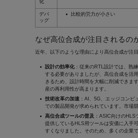
化
デバ
比較的労力が小さい
ッグ
なぜ高位合成が注目されるの
近年、以下のような理由により高位合成が注
設計の効率化
：従来のRTL設計では、熟練
する必要がありましたが、高位合成を活用
きるため、設計時間を大幅に削減できま
産の再利用性が高まります。
技術改革の加速
：AI、5G、エッジコン
での製品開発が求められています。市場
高位合成ツールの普及
：ASIC向けのHLSツー
提供しているHLS用ツールは安価に入手
すくなりました。そのため、多くの企業で