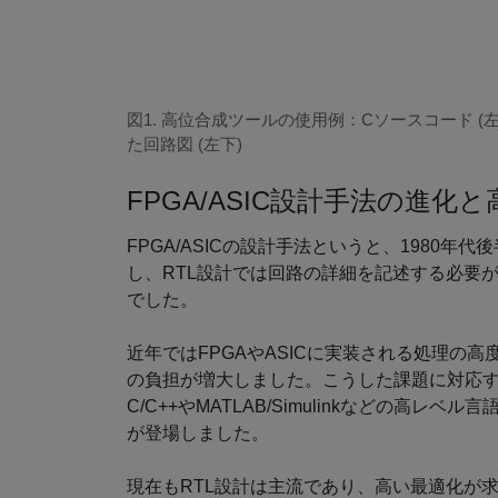
図1. 高位合成ツールの使用例：Cソースコード (左上
た回路図 (左下)
FPGA/ASIC設計手法の進化
FPGA/ASICの設計手法というと、1980年代後
し、RTL設計では回路の詳細を記述する必要
でした。
近年ではFPGAやASICに実装される処理の
の負担が増大しました。こうした課題に対応する
C/C++やMATLAB/Simulinkなどの高レベ
が登場しました。
現在もRTL設計は主流であり、高い最適化が