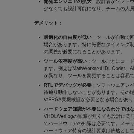
開発エンジニアの拡大
：設計者がソフト
少なくても設計可能になり、チームの人
デメリット：
最適化の自由度が低い
：ツールが自動で回
場合があります。特に厳密なタイミング
の調整が必要になることがあります。
ツール依存度が高い
：ツールごとにコー
ます。例えばMathWorksのHDL Coder、A
が異なり、ツールを変更することは容易
RTLでデバッグが必要
：ソフトウェアレベ
待通り動作しないことがあります。その場
やFPGA実機検証が必要となる場合があ
ハードウェア知識が不要になるわけでは
VHDL/Verilogの知識が無くても設
てハードウェアの知識は必要です。メモリ
ハードウェア特有の設計要素は依然とし