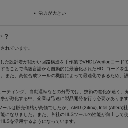
労力が大きい
か？
目されています。
した設計者が細かい回路構造を手作業でVHDL/Verilogコード
することで高級言語から自動的に最適化されたHDLコードを
す。また、高位合成ツールの機能によって最適化できるため、
ピューティング、自動運転などの分野では、技術の進化が速く、
競争が激化する中、企業は迅速に製品開発を行う必要がありま
ルは販売価格が高価でしたが、AMD (Xilinx), Intel (Altera
可能になりました。また、各社のHLSツールの性能が向上して
HLSを活用するようになっています。