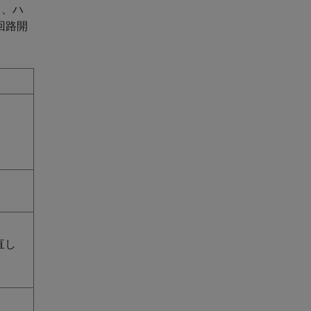
り、ハ
回路開
直し