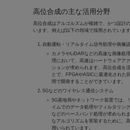
高位合成の主な活用分野
高位合成はアルゴルズムが複雑で、かつ設計
います。例えば以下の領域で採用されていま
自動運転・リアルタイム信号処理や画像
カメラやLiDARなどの高速な画像処
理において、高速はハードウェアア
ションが求められます。高位合成を
とで、FPGAやASICに最適化された
間で開発することができています。
5Gなどのワイヤレス通信システム
5G基地局やネットワーク装置では、
イムでのデータ処理やフィルタリン
などのベースバンド処理が求められ
なアルゴリズムを実装するために、
用いられています。