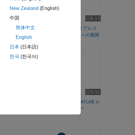
New Zealand
(English)
中国
8:13
ビデオの長さ 8:13
简体中文
Simulink を使用した MATLAB アルゴ
リズムの FPGA または ASIC への展開
English
日本
(日本語)
Cadence Stratus HLS 向け MATLAB から Syst
한국
(한국어)
5:02
ビデオの長さ 5:02
Cadence Stratus HLS 向け MATLAB か
ら SystemC へのワークフロー