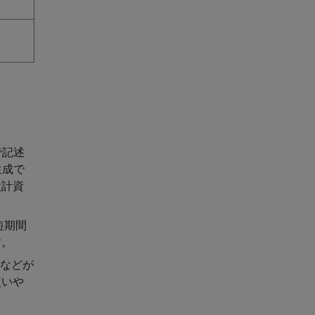
で記述
生成で
設計資
短期間
す。
)社などが
使いや