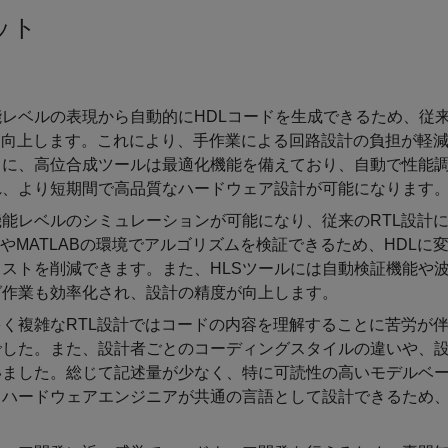
ット
レベルの表現から自動的にHDLコードを生成できるため、従
に向上します。これにより、手作業による回路設計の負担が軽
らに、高位合成ツールは最適化機能を備えており、自動で性能
れ、より短期間で高品質なハードウェア設計が可能になります
能レベルのシミュレーションが可能になり、従来のRTL設計
+やMATLABの環境でアルゴリズムを検証できるため、HDLに
ストを削減できます。また、HLSツールには自動検証機能や
グ作業も効率化され、設計の精度が向上します。
く複雑なRTL設計ではコードの内容を理解することに苦労が
でした。また、設計者ごとのコーディングスタイルの違いや、
いました。総じて記述量が少なく、特に可読性の高いモデルベ
とハードウェアエンジニアが共通の言語として設計できるため