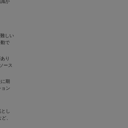
知識が
が難しい
手動で
があり
力ソース
後に期
ション
然とし
など、