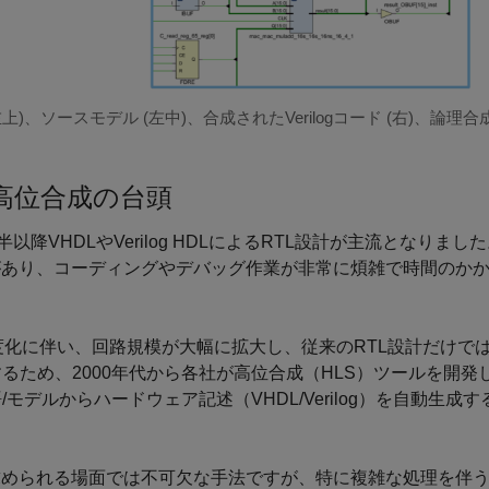
)、ソースモデル (左中)、合成されたVerilogコード (右)、論理合
と高位合成の台頭
半以降VHDLやVerilog HDLによるRTL設計が主流となりまし
があり、コーディングやデバッグ作業が非常に煩雑で時間のか
高度化に伴い、回路規模が大幅に拡大し、従来のRTL設計だけで
ため、2000年代から各社が高位合成（HLS）ツールを開発
ル言語/モデルからハードウェア記述（VHDL/Verilog）を自動生成
求められる場面では不可欠な手法ですが、特に複雑な処理を伴