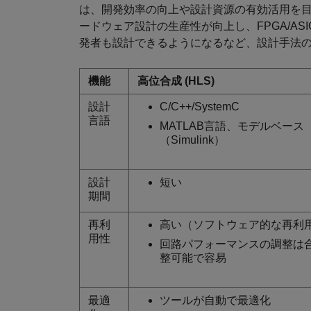
は、開発効率の向上や設計資源の有効活用を
ードウェア設計の生産性が向上し、FPGA/A
発者も設計できるようになるなど、設計手法
機能
高位合成 (HLS)
設計
C/C++/SystemC
言語
MATLAB言語、モデルベース
（Simulink）
設計
短い
期間
再利
高い（ソフトウェア的な再利
用性
回路パフォーマンスの調整は
整可能で容易
最適
ツールが自動で最適化