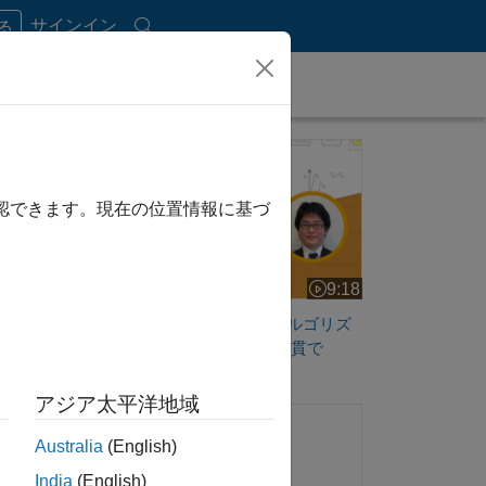
サインイン
する
【FPGAの設計効率化！】アルゴリズム開発・実装
どの抽象度
確認できます。現在の位置情報に基づ
する技
率が大
9:18
ビデオの長さ 9:18
【FPGAの設計効率化！】アルゴリズ
ム開発・実装・検証を一気通貫で
der
アジア太平洋地域
らに、
Simulink を使用した MATLAB アルゴリズムの FPG
確認で
Australia
(English)
India
(English)