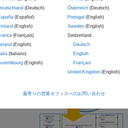
Deutschland
(Deutsch)
Österreich
(Deutsch)
España
(Español)
Portugal
(English)
inland
(English)
Sweden
(English)
France
(Français)
Switzerland
reland
(English)
Deutsch
talia
(Italiano)
English
Luxembourg
(English)
Français
United Kingdom
(English)
最寄りの営業オフィスへのお問い合わせ