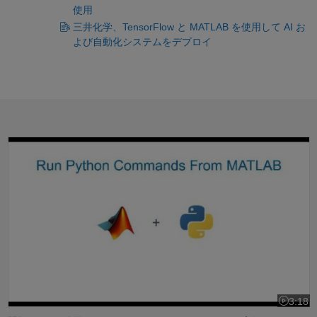
使用
三井化学、TensorFlow と MATLAB を使用して AI お
よび自動化システムをデプロイ
関数 pyrun を使用して MATLAB で Python のコマンドを実行
3:18
ビデオの長