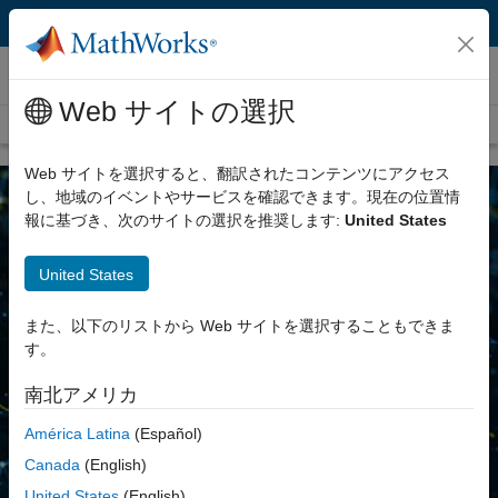
コンテンツへスキップ
MATLAB
Web サイトの選択
概要
入門
機能
学生向け
Web サイトを選択すると、翻訳されたコンテンツにアクセス
し、地域のイベントやサービスを確認できます。現在の位置情
報に基づき、次のサイトの選択を推奨します:
United States
United States
MATLAB と Python のリソースの使
用
また、以下のリストから Web サイトを選択することもできま
す。
プロジェクトや AI の用途向けに MATLAB と Python を組み合わせ
て使用する方法を紹介します。Python ユーザー向けのヒントの入
南北アメリカ
手、MATLAB 言語のハイライトの探索、データ型の比較などを行い
América Latina
(Español)
ます。
Canada
(English)
無料のチートシート
United States
(English)