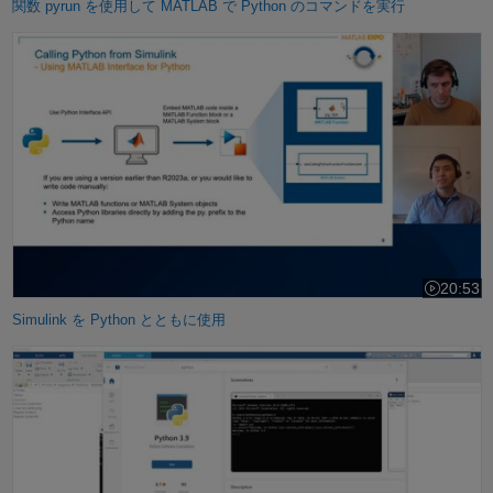
関数 pyrun を使用して MATLAB で Python のコマンドを実行
Simulink を Python とともに使用
20:53
ビデオの長さ
Simulink を Python とともに使用
MATLAB で Python を呼び出す場合のトラブルシューティング