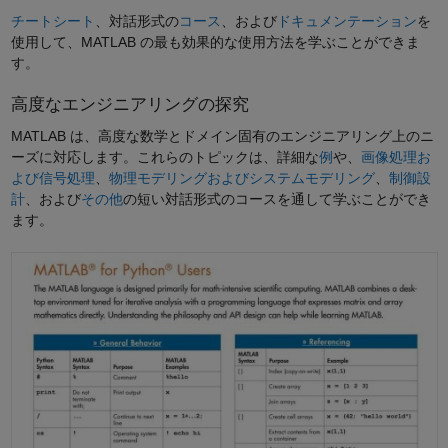
チートシート
、対話形式の
コース
、および
ドキュメンテーション
を
使用して、MATLAB の最も効果的な使用方法を学ぶことができま
す。
高度なエンジニアリングの探究
MATLAB は、高度な数学とドメイン固有のエンジニアリング上のニ
ーズに対応します。これらのトピックは、詳細な
例
や、
画像処理お
よび信号処理
、
物理モデリングおよびシステムモデリング
、
制御設
計
、および
その他
の短い対話形式のコースを通して学ぶことができ
ます。