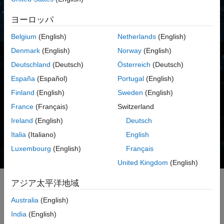
ヨーロッパ
Belgium
(English)
Netherlands
(English)
Denmark
(English)
Norway
(English)
Deutschland
(Deutsch)
Österreich
(Deutsch)
MATLAB および Python 入門
España
(Español)
Portugal
(English)
Finland
(English)
Sweden
(English)
MATLAB を Python とともに使用する
France
(Français)
Switzerland
Ireland
(English)
Deutsch
Italia
(Italiano)
English
MATLAB の使用 (Python ユーザー向け)
Luxembourg
(English)
Français
United Kingdom
(English)
アジア太平洋地域
MATLAB および Python 入門
Australia
(English)
India
(English)
プログラミング言語を一つに絞る必要はありません。併用すること