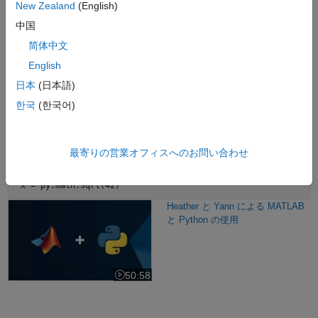
New Zealand
(English)
で、2 つの言語のメリットを活用できます。
中国
MATLAB と Python の接続
简体中文
®
MATLAB には Python
の組み込みのサポートが用意されており、
English
MATLAB コードで Python スクリプトや関数を直接操作でき、その
日本
(日本語)
逆も可能です。
한국
(한국어)
システム構成
を確認した後に、Python を操作する方法は複数ありま
す。たとえば、MATLAB コマンドラインから Python 関数を呼び出
すことができます。
最寄りの営業オフィスへのお問い合わせ
 x = py.math.sqrt(42) 
Heather と Yann による MATLAB と Python の使用
Heather と Yann による MATLAB
と Python の使用
50:58
ビデオの長さ 50:58