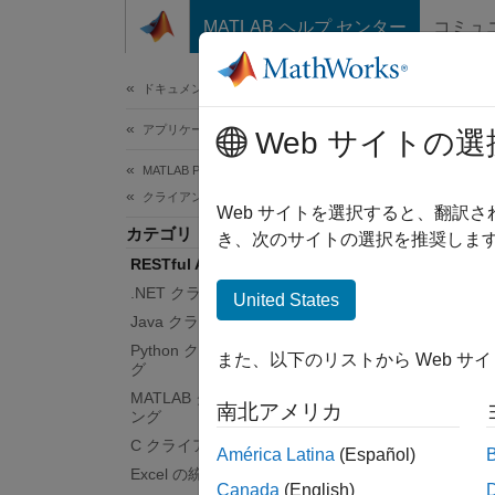
コンテンツへスキップ
MATLAB ヘルプ センター
コミュ
ドキュメ
ドキュメンテーションのホーム
アプリケーションのデプロイ
RES
Web サイトの選
MATLAB Production Server
クライアント プログラミング
REST
Web サイトを選択すると、翻訳
カテゴリ
MATL
き、次のサイトの選択を推奨します
RESTful API
取得す
ます。
.NET クライアントのプログラミング
United States
Java クライアントのプログラミング
MA
Python クライアントのプログラミン
また、以下のリストから Web サ
グ
すべて
MATLAB クライアントのプログラミ
南北アメリカ
ング
C クライアントのプログラミング
América Latina
(Español)
Excel の統合
Canada
(English)