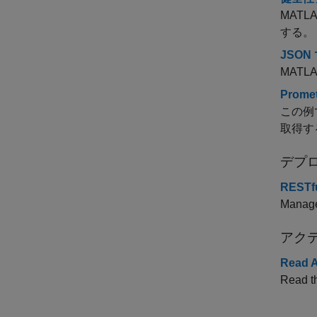
MATLAB
する。
JSON
MATL
Prom
この例で
取得す
デプロ
RESTfu
Manage
アクテ
Read A
Read th