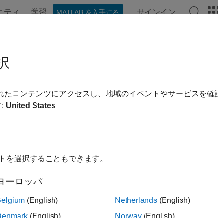
ニティ
学習
サインイン
MATLAB を入手する
ンテーション
関数
アプリ
プロパティ
ビデオ
MAT
Tful API
択
ful API を使用したクライアント プログラムの作成
されたコンテンツにアクセスし、地域のイベントやサービスを
®
AB
Production Server™
RESTful API は、MATLAB 関
:
United States
るための API、およびサーバーにデプロイされた MATLAB 関
TLAB 関数実行のための RESTful API 
イトを選択することもできます。
展開する
ヨーロッパ
非同期実行
Belgium
(English)
Netherlands
(English)
Denmark
(English)
Norway
(English)