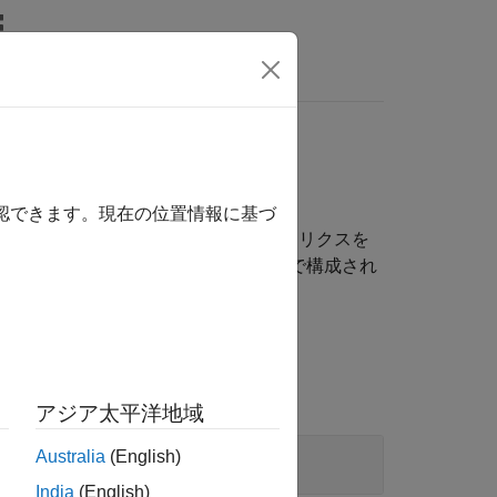
LAB Answers
確認できます。現在の位置情報に基づ
数実行のための API、サーバーの健全性とメトリクスを
数に関する情報を検出するための API で構成され
リファレンス
アジア太平洋地域
Australia
(English)
India
(English)