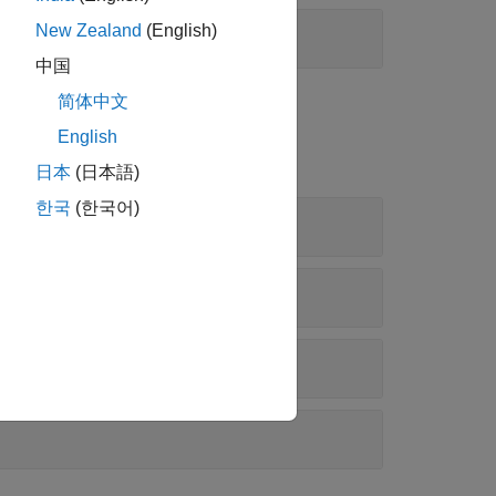
New Zealand
(English)
中国
简体中文
ul API リファレンス
English
日本
(日本語)
한국
(한국어)