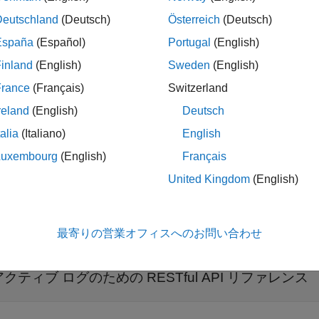
同期実行
Deutschland
(Deutsch)
Österreich
(Deutsch)
España
(Español)
Portugal
(English)
inland
(English)
Sweden
(English)
バー ディスカバリーと診断のための RESTf
France
(Français)
Switzerland
展開する
reland
(English)
Deutsch
talia
(Italiano)
English
ディスカバリー サービス
Luxembourg
(English)
Français
United Kingdom
(English)
健全性チェック
メトリクス サービス
最寄りの営業オフィスへのお問い合わせ
アクティブ ログのための RESTful API リファレンス