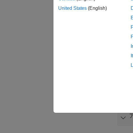
United States
(English)
F
サー
すべて
I
I