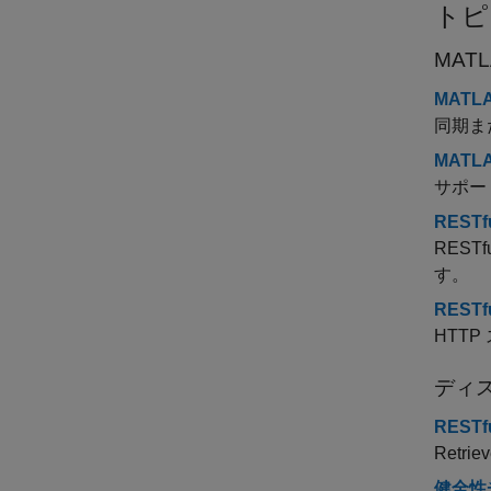
トピ
MATL
MATL
同期ま
MATL
サポート
REST
REST
す。
REST
HTT
ディス
RESTfu
Retriev
健全性チ