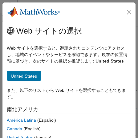
コンテンツへスキップ
MATLAB ヘルプ センター
オフキャンバス ナビゲーション メ
メインコンテンツ
Web サイトの選択
ドキュメンテーションのホーム
Python
クライアントのプログラミ
アプリケーションのデプロイ
ング
Web サイトを選択すると、翻訳されたコンテンツにアクセス
し、地域のイベントやサービスを確認できます。現在の位置情
MATLAB Production Server
報に基づき、次のサイトの選択を推奨します:
United States
®
クライアント プログラミング
Python
でのクライアント プログラムの作成
®
MATLAB
Production Server™
Python クライアント API を使用
カテゴリ
United States
すると、開発者はリモート サーバー上で MATLAB 関数を評価で
RESTful API
きます。この API により、ネイティブな Python 型を使用して
.NET クライアントのプログラミング
MATLAB 関数にスカラー値を渡すことができます。配列を使用し
また、以下のリストから Web サイトを選択することもできま
て作業している場合、
パッケージで提供されている
Java クライアントのプログラミング
matlab
す。
MATLAB 配列型を使用する必要があります。Python での
Python クライアントのプログラミング
MATLAB 配列の使用の詳細については、
matlab の Python モジュ
南北アメリカ
MATLAB クライアントのプログラミング
ール
を参照してください。
C クライアントのプログラミング
América Latina
(Español)
Excel の統合
クライアント プログラムを作成する方法の概要については、
Canada
(English)
MATLAB Production Server Python クライアントの作成
を参照し
United States
(English)