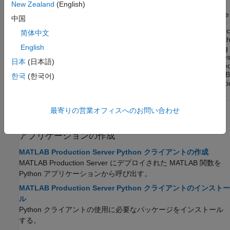
New Zealand
(English)
Server
instance
中国
Python
c
matlab.production_server.client.PipelineClient
简体中文
for mach
English
learning
pipeline
日本
(日本語)
deployed
MATLAB
한국
(한국어)
Producti
Server
最寄りの営業オフィスへのお問い合わせ
トピック
アプリケーションの作成
MATLAB Production Server Python クライアントの作成
MATLAB Production Server
にデプロイされた MATLAB 関数を
Python アプリケーションから呼び出す。
MATLAB Production Server Python クライアントのインストー
ル
Python クライアントの使用に必要なパッケージをインストール
する。