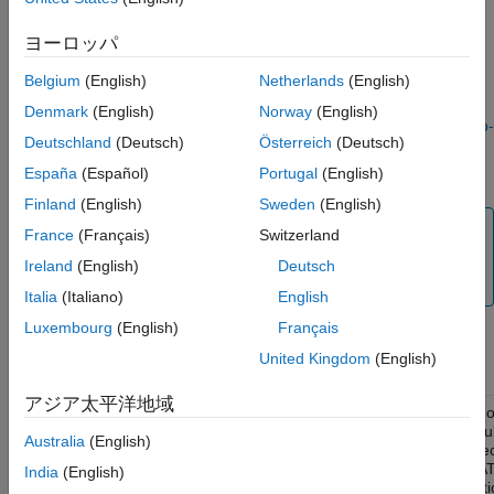
てください。
ヨーロッパ
クライアント実装の詳細な例については、
Python クライアント
の作成
を参照してください。
Belgium
(English)
Netherlands
(English)
Denmark
(English)
Norway
(English)
MATLAB Production Server
クライアント ライブラリは、
matlab-
Deutschland
(Deutsch)
Österreich
(Deutsch)
prodserver-client · PyPI
で PyPI パッケージとして入手できま
す。
España
(Español)
Portugal
(English)
Finland
(English)
Sweden
(English)
メモ
France
(Français)
Switzerland
R2022b 以降、Python クライアント ライブラリでは
Ireland
(English)
Deutsch
Python 2.7 がサポートされなくなりました。
Italia
(Italiano)
English
Luxembourg
(English)
Français
United Kingdom
(English)
クラス
アジア太平洋地域
Python
o
matlab.production_server.client.MWHttpClient
encapsul
Australia
(English)
a connec
to a
MAT
India
(English)
Producti