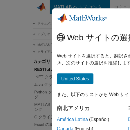
コンテンツへスキップ
MATLAB ヘルプ センター
コミュ
ドキュメ
ドキュメンテーションのホーム
アプリケーションのデプロイ
RES
Web サイトの選
MATLAB Production Server
クライアント プログラミング
REST
Web サイトを選択すると、翻訳
カテゴリ
MATL
き、次のサイトの選択を推奨します
RESTful API
取得す
ます。
.NET クライアントのプログラミング
United States
Java クライアントのプログラミング
MA
Python クライアントのプログラミン
また、以下のリストから Web サ
グ
すべて
MATLAB クライアントのプログラミ
南北アメリカ
ング
C クライアントのプログラミング
América Latina
(Español)
Excel の統合
Canada
(English)