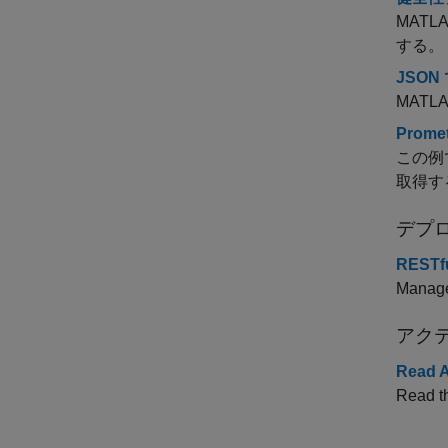
MATLAB
する。
JSON
MATL
Prom
この例で
取得す
デプロ
RESTfu
Manage
アクテ
Read A
Read th