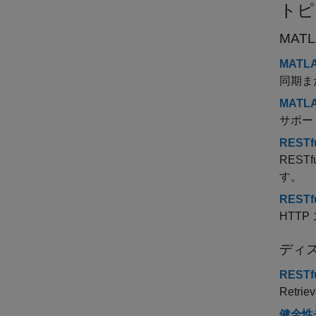
トピ
MATL
MATL
同期ま
MATL
サポート
REST
REST
す。
REST
HTT
ディス
RESTfu
Retriev
健全性チ