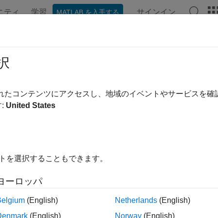
ニティ
学習
サインイン
MATLAB を入手する
ンテーション
関数
アプリ
プロパティ
ビデオ
MAT
Tful API
択
ful API を使用したクライアント プログラムの作成
されたコンテンツにアクセスし、地域のイベントやサービスを
®
AB
Production Server™
RESTful API は、MATLAB 関
:
United States
るための API、およびサーバーにデプロイされた MATLAB 関
TLAB 関数実行のための RESTful API 
イトを選択することもできます。
展開する
ヨーロッパ
非同期実行
Belgium
(English)
Netherlands
(English)
Denmark
(English)
Norway
(English)