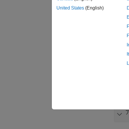
United States
(English)
F
サー
すべて
I
I