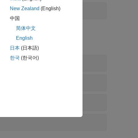
New Zealand
(English)
中国
简体中文
ul API リファレンス
English
日本
(日本語)
한국
(한국어)