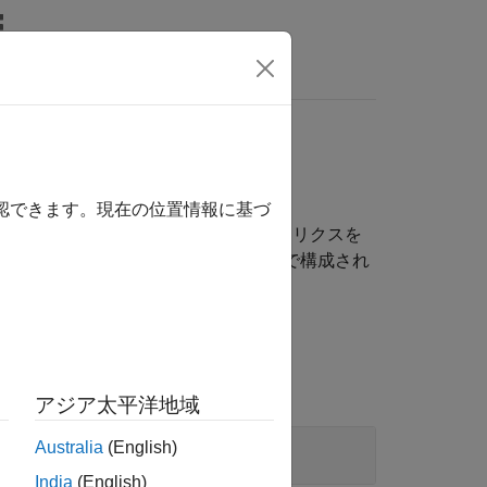
LAB Answers
確認できます。現在の位置情報に基づ
数実行のための API、サーバーの健全性とメトリクスを
数に関する情報を検出するための API で構成され
リファレンス
アジア太平洋地域
Australia
(English)
India
(English)