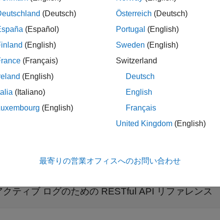
同期実行
Deutschland
(Deutsch)
Österreich
(Deutsch)
España
(Español)
Portugal
(English)
inland
(English)
Sweden
(English)
バー ディスカバリーと診断のための RESTf
France
(Français)
Switzerland
展開する
reland
(English)
Deutsch
talia
(Italiano)
English
ディスカバリー サービス
Luxembourg
(English)
Français
United Kingdom
(English)
健全性チェック
メトリクス サービス
最寄りの営業オフィスへのお問い合わせ
アクティブ ログのための RESTful API リファレンス